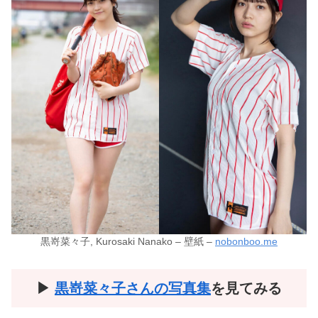
黒嵜菜々子, Kurosaki Nanako – 壁紙 –
nobonboo.me
▶︎
黒嵜菜々子
さんの写真集
を見てみる