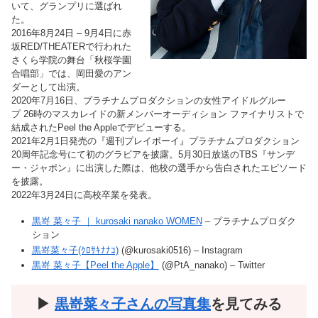
いて、グランプリに選ばれ
た。
2016年8月24日 – 9月4日に赤
坂RED/THEATERで行われた
さくら学院の舞台「秋桜学園
合唱部」では、岡田愛のアン
ダーとして出演。
2020年7月16日、プラチナムプロダクションの女性アイドルグルー
プ 26時のマスカレイドの新メンバーオーディション ファイナリストで
結成されたPeel the Appleでデビューする。
2021年2月1日発売の『週刊プレイボーイ』プラチナムプロダクション
20周年記念号にて初のグラビアを披露。5月30日放送のTBS『サンデ
ー・ジャポン』に出演した際は、他校の選手から告白されたエピソード
を披露。
2022年3月24日に高校卒業を発表。
黒嵜 菜々子 ｜ kurosaki nanako WOMEN
– プラチナムプロダク
ション
黒嵜菜々子(ｸﾛｻｷﾅﾅｺ)
(@kurosaki0516) – Instagram
黒嵜 菜々子【Peel the Apple】
(@PtA_nanako) – Twitter
▶︎
黒嵜菜々子
さんの写真集
を見てみる