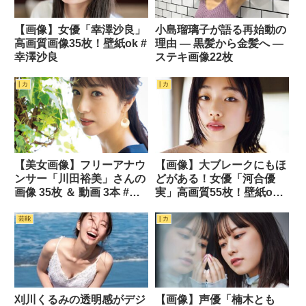
【画像】女優「幸澤沙良」
小島瑠璃子が語る再始動の
高画質画像35枚！壁紙ok #
理由 — 黒髪から金髪へ —
幸澤沙良
ステキ画像22枚
| カ
| カ
【美女画像】フリーアナウ
【画像】大ブレークにもほ
ンサー「川田裕美」さんの
どがある！女優「河合優
画像 35枚 ＆ 動画 3本 #川
実」高画質55枚！壁紙ok #
田裕美
河合優実
芸能
| カ
刈川くるみの透明感がデジ
【画像】声優「楠木とも