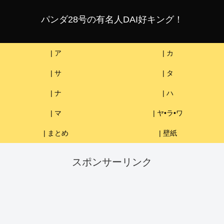
パンダ28号の有名人DAI好キング！
| ア
| カ
| サ
| タ
| ナ
| ハ
| マ
| ヤ•ラ•ワ
| まとめ
| 壁紙
スポンサーリンク