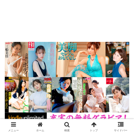
【Kindle Unlimited:読み放題】
メニュー
ホーム
検索
トップ
サイドバー