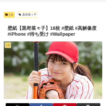
| カ
黒嵜菜々子
壁紙【黒嵜菜々子】18枚 #壁紙 #高解像度
#iPhone #待ち受け #Wallpaper
| カ