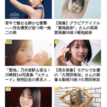
背中で魅せる静かな衝撃
【画像】グラビアアイドル
――河合優実が放つ唯一無
「菊地姫奈*」さんの高画
二の美
質画像59枚 #菊地姫奈
芸能
| カ
「聖地」乃木坂駅も巡る！
【美女画像】モデルで女優
川﨑桜1st写真集『エチュ
の「久間田琳加」さんの画
ード』発売記念の東京メト
像＆動画74枚 #久間田琳加
ロデジタルラリーが開催決
定
| カ
| カ