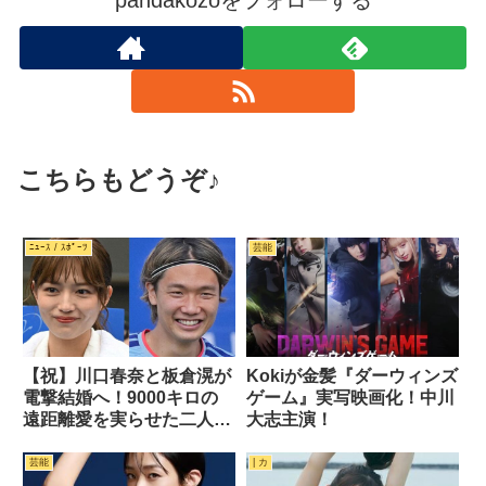
pandakozoをフォローする
こちらもどうぞ♪
ﾆｭｰｽ / ｽﾎﾟｰﾂ
芸能
【祝】川口春奈と板倉滉が
Kokiが金髪『ダーウィンズ
電撃結婚へ！9000キロの
ゲーム』実写映画化！中川
遠距離愛を実らせた二人の
大志主演！
絆
芸能
| カ