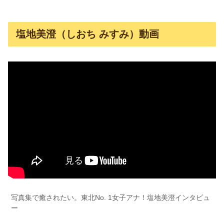
塩地美澄（しおち みすみ）動画
写真集で癒されたい。東北No. 1女子アナ！塩地美澄インタビュ
ー