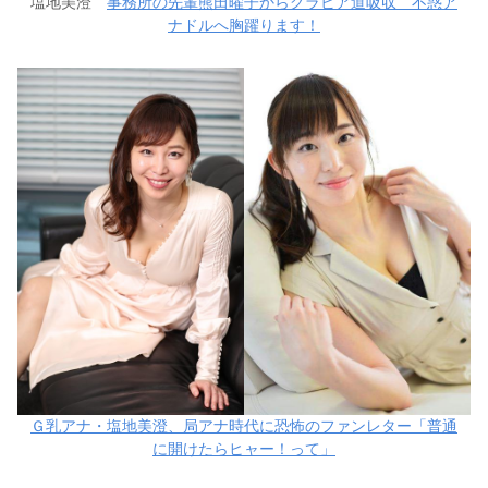
塩地美澄
事務所の先輩熊田曜子からグラビア道吸収 不惑ア
ナドルへ胸躍ります！
Ｇ乳アナ・塩地美澄、局アナ時代に恐怖のファンレター「普通
に開けたらヒャー！って」