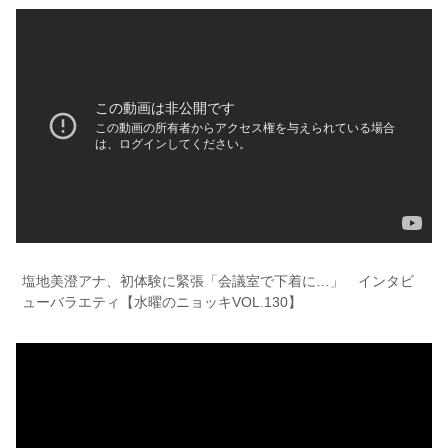
塩地美澄アナ、初体験に緊張「会議室で下着に…」 インタビ
ューバラエティ【水曜のニョッキVOL.130】