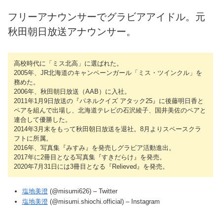
フリーアナウンサーでグラビアアイドル。元
秋田朝日放送アナウンサー。
高校時代に「ミス北高」に選ばれた。
2005年、JR北海道のキャンペーンガール「ミス・ツインクル」を
務めた。
2006年、秋田朝日放送（AAB）に入社。
2011年1月9日放送の『パネルクイズ アタック25』に後藤明日香と
ペアを組んで出場し、北海道テレビの石沢綾子、国井美佐のペアと
連合して優勝した。
2014年3月末をもって秋田朝日放送を退社。8月よりスペースクラ
フトに所属。
2016年、写真集『みすみ』を発売しグラビア活動進出。
2017年に2冊目となる写真集『すきだらけ』を発売。
2020年7月31日には3冊目となる『Relieved』を発売。
塩地美澄
(@misumi626) – Twitter
塩地美澄
(@misumi.shiochi.official) – Instagram