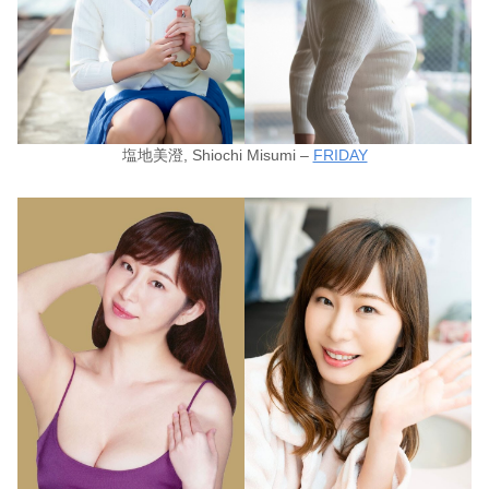
塩地美澄, Shiochi Misumi –
FRIDAY