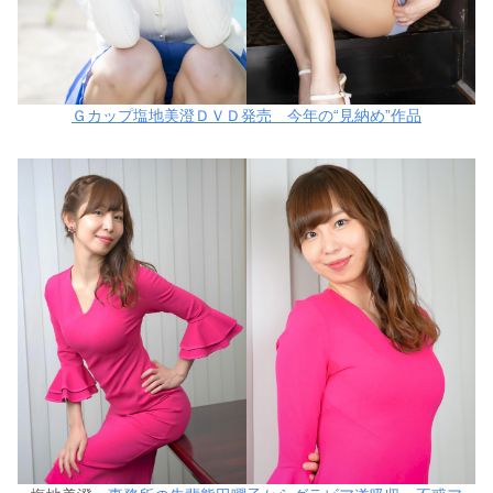
Ｇカップ塩地美澄ＤＶＤ発売 今年の“見納め”作品