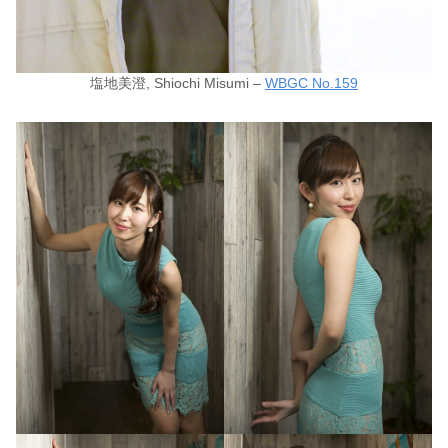
塩地美澄, Shiochi Misumi –
WBGC No.159