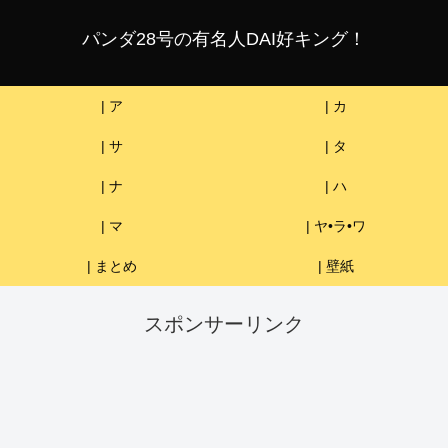
パンダ28号の有名人DAI好キング！
| ア
| カ
| サ
| タ
| ナ
| ハ
| マ
| ヤ•ラ•ワ
| まとめ
| 壁紙
スポンサーリンク