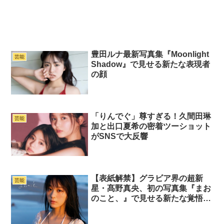
豊田ルナ最新写真集『Moonlight
芸能
Shadow』で見せる新たな表現者
の顔
「りんでぐ」尊すぎる！久間田琳
芸能
加と出口夏希の密着ツーショット
がSNSで大反響
【表紙解禁】グラビア界の超新
芸能
星・髙野真央、初の写真集『まお
のこと、』で見せる新たな覚悟と
魅力