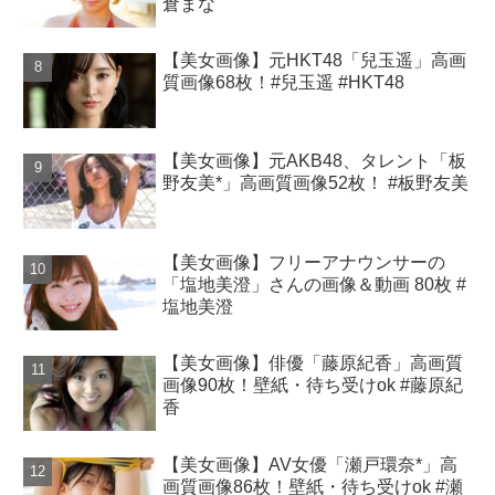
倉まな
【美女画像】元HKT48「兒玉遥」高画
質画像68枚！#兒玉遥 #HKT48
【美女画像】元AKB48、タレント「板
野友美*」高画質画像52枚！ #板野友美
【美女画像】フリーアナウンサーの
「塩地美澄」さんの画像＆動画 80枚 #
塩地美澄
【美女画像】俳優「藤原紀香」高画質
画像90枚！壁紙・待ち受けok #藤原紀
香
【美女画像】AV女優「瀬戸環奈*」高
画質画像86枚！壁紙・待ち受けok #瀬