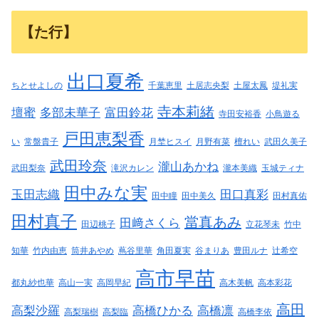
【た行】
出口夏希
ちとせよしの
千葉恵里
土居志央梨
土屋太鳳
堤礼実
寺本莉緒
壇蜜
多部未華子
富田鈴花
寺田安裕香
小鳥遊る
戸田恵梨香
い
常盤貴子
月埜ヒスイ
月野有菜
檀れい
武田久美子
武田玲奈
瀧山あかね
武田梨奈
滝沢カレン
瀧本美織
玉城ティナ
田中みな実
玉田志織
田口真彩
田中瞳
田中美久
田村真佑
田村真子
當真あみ
田﨑さくら
田辺桃子
立花琴未
竹中
知華
竹内由恵
筒井あやめ
蔦谷里華
角田夏実
谷まりあ
豊田ルナ
辻希空
高市早苗
都丸紗也華
高山一実
高岡早紀
高木美帆
高本彩花
高田
高梨沙羅
高橋ひかる
高橋凛
高梨瑞樹
高梨臨
高橋李依