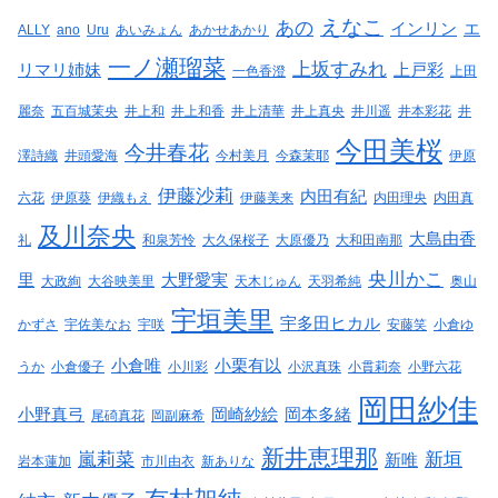
えなこ
あの
インリン
エ
ALLY
ano
Uru
あいみょん
あかせあかり
一ノ瀬瑠菜
上坂すみれ
リマリ姉妹
上戸彩
一色香澄
上田
麗奈
五百城茉央
井上和
井上和香
井上清華
井上真央
井川遥
井本彩花
井
今田美桜
今井春花
澤詩織
井頭愛海
今村美月
今森茉耶
伊原
伊藤沙莉
内田有紀
六花
伊原葵
伊織もえ
伊藤美来
内田理央
内田真
及川奈央
大島由香
礼
和泉芳怜
大久保桜子
大原優乃
大和田南那
央川かこ
里
大野愛実
大政絢
大谷映美里
天木じゅん
天羽希純
奥山
宇垣美里
宇多田ヒカル
かずさ
宇佐美なお
宇咲
安藤笑
小倉ゆ
小倉唯
小栗有以
うか
小倉優子
小川彩
小沢真珠
小貫莉奈
小野六花
岡田紗佳
小野真弓
岡崎紗絵
岡本多緒
尾碕真花
岡副麻希
新井恵理那
嵐莉菜
新垣
新唯
岩本蓮加
市川由衣
新ありな