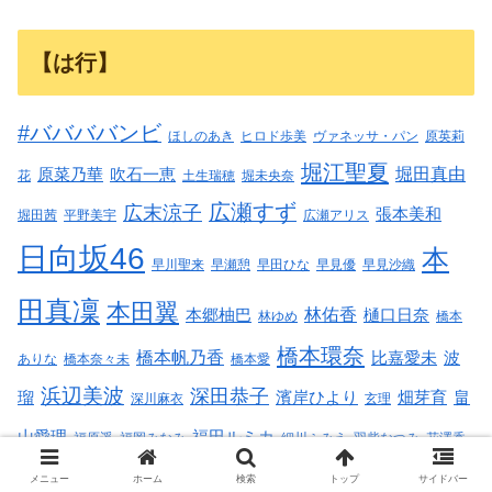
【は行】
#ババババンビ
ほしのあき
ヒロド歩美
ヴァネッサ・パン
原英莉
堀江聖夏
堀田真由
原菜乃華
吹石一恵
花
土生瑞穂
堀未央奈
広瀬すず
広末涼子
張本美和
堀田茜
平野美宇
広瀬アリス
日向坂46
本
早川聖来
早瀬憩
早田ひな
早見優
早見沙織
田真凜
本田翼
林佑香
本郷柚巴
樋口日奈
林ゆめ
橋本
橋本環奈
橋本帆乃香
比嘉愛未
波
ありな
橋本奈々未
橋本愛
浜辺美波
深田恭子
瑠
濱岸ひより
畑芽育
畠
深川麻衣
玄理
山愛理
福田ルミカ
福原遥
福岡みなみ
細川ふみえ
羽柴なつみ
花澤香
華村あすか
葉月つばさ
菜
萩原みのり
蓬莱舞
藤あや子
藤井すみれ
メニュー
ホーム
検索
トップ
サイドバー