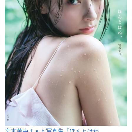
宮本茉由１ｓｔ写真集「ほんとはね、」