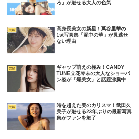
ろ』が魅せる大人の色気
高身長美女の新星！蔦谷里華の
芸能
1st写真集「泥中の華」が見逃せ
ない理由
ギャップ萌えの極み！CANDY
芸能
TUNE立花琴未の大人なショーパ
ン姿が「爆美女」と話題沸騰中
db
時を超えた美のカリスマ！武田久
芸能
美子が魅せる23年ぶりの最新写真
集がファンを魅了