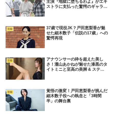
主演『地獄に堕ちるわよ』がエキ
ストラに支払った驚愕のギャラ事
情
37歳で現役JK？戸田恵梨香が魅
芸能
せた細木数子「伝説の17歳」への
驚愕再現
アナウンサーの枠を超えた美し
芸能
さ！瀧山あかねが魅せた漆黒のタ
イトミニと至高の美脚 & ステキ
なインスタ画像13枚
覚悟の激変！戸田恵梨香が挑んだ
芸能
細木数子役への執念と「3時間
半」の舞台裏