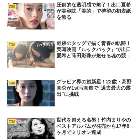
圧倒的な透明感で魅了！出口夏希
芸能
が美容誌「美的」で待望の初表紙
を飾る
奇跡のタッグで描く青春の軌跡！
芸能
実写映画『ルックバック』で出口
夏希と蒔田彩珠が魅せる魂の競
演！9月11日公開！！
グラビア界の超新星！22歳・髙野
芸能
真央が1st写真集で“過去最大の露
出”に挑戦
世代を超える名盤！竹内まりやの
芸能
ベストアルバムが発売から17年8
ヶ月でミリオン達成