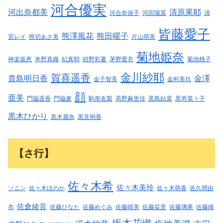
河合優実
河出奈都美
清原果耶
河合奈保子
河田陽菜
清
皆藤愛子
熊澤風花
熊田曜子
宮レイ
熊切あさ美
片山萌美
菊地姫奈
神楽坂恵
米野真織
紀真耶
紺野彩夏
茅野愛衣
菊池桃子
金川紗耶
賀喜遥香
貴島明日香
金澤
金子智美
金村美玖
顔
亜美
門脇遥香
門脇麦
駒形友梨
高野麻里佳
黒島結菜
黒嵜菜々子
黒木ひかり
黒木麗奈
黒見明香
【さ行】
佐々木希
佐々木美玲
ソニン
佐々木ほのか
佐々木萌香
佐久間由
佐倉綾音
衣
佐藤ひなた
佐藤めぐみ
佐藤晴美
佐藤栞里
佐藤璃果
佐藤瞳