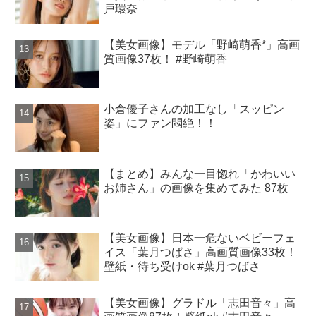
戸環奈
【美女画像】モデル「野崎萌香*」高画
質画像37枚！ #野崎萌香
小倉優子さんの加工なし「スッピン
姿」にファン悶絶！！
【まとめ】みんな一目惚れ「かわいい
お姉さん」の画像を集めてみた 87枚
【美女画像】日本一危ないベビーフェ
イス「葉月つばさ」高画質画像33枚！
壁紙・待ち受けok #葉月つばさ
【美女画像】グラドル「志田音々」高