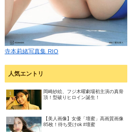
寺本莉緒写真集 RIO
人気エントリ
岡崎紗絵、フジ木曜劇場初主演の真骨
頂！型破りヒロイン誕生！
【美人画像】女優「壇蜜」高画質画像
85枚！待ち受けok #壇蜜