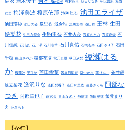
有村架純
結衣
新木優子
有村藍里
朝日ななみ
朝比奈彩
板野
池田エライザ
梅澤美波
榎原依那
池岡星香
友美
王林
生田
池田瑛紗
泉里香
浅倉唯
池田美優
浅川梨奈
浅田舞
絵梨花
生駒里奈
石井杏奈
石
生田衣梨奈
石原さとみ
石原夏織
石川真佑
川佳純
石田
石川恋
石川澪
石川瑠華
石橋杏奈
石田ゆり子
綾瀬はる
千穂
礒部花凜
磯山さやか
秋元真夏
秋田汐梨
か
芦田愛菜
蒼井優
織莉叶
芋生悠
茜屋日海夏
葵つかさ
葵りんご
阿部な
逢沢りな
足立梨花
逢田梨香子
逢田珠里依
遠藤さくら
つき
阿部華也子
飯豊まり
雨宮天
青山なぎさ
飛鳥凛
飯田里穂
え
麻倉もも
【か行】