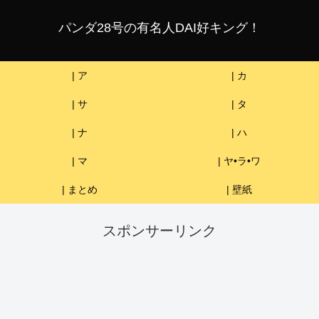
パンダ28号の有名人DAI好キング！
| ア
| カ
| サ
| タ
| ナ
| ハ
| マ
| ヤ•ラ•ワ
| まとめ
| 壁紙
スポンサーリンク