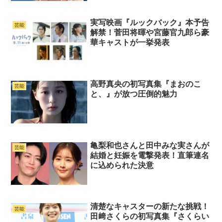
実写映画『ルックバック』本予告
芸能
解禁！菅田将暉や宮藤官九郎ら豪
華キャストが一挙発表
高野真央の初写真集『まおのこ
芸能
と、』が放つ圧倒的魅力
亀梨和也さんと田中みな実さんが
芸能
結婚と妊娠を電撃発表！直筆連名
に込められた決意
清楚なキャスターの新たな挑戦！
芸能
田﨑さくらの初写真集『さくらい