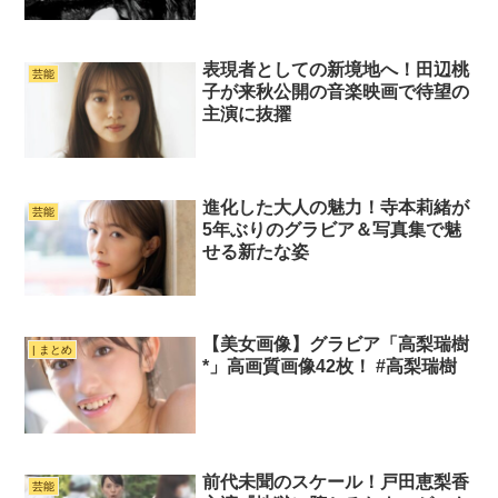
表現者としての新境地へ！田辺桃
芸能
子が来秋公開の音楽映画で待望の
主演に抜擢
進化した大人の魅力！寺本莉緒が
芸能
5年ぶりのグラビア＆写真集で魅
せる新たな姿
【美女画像】グラビア「高梨瑞樹
| まとめ
*」高画質画像42枚！ #高梨瑞樹
前代未聞のスケール！戸田恵梨香
芸能