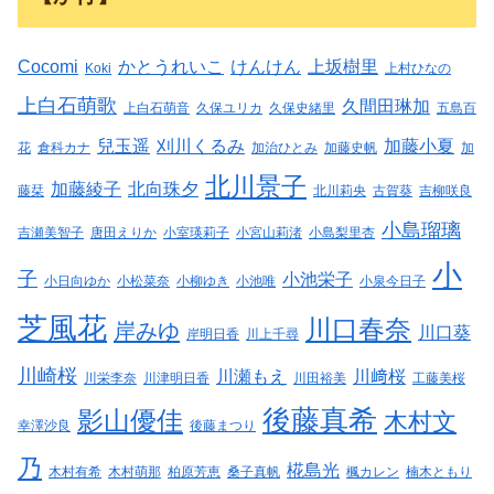
Cocomi
かとうれいこ
けんけん
上坂樹里
Koki
上村ひなの
上白石萌歌
久間田琳加
上白石萌音
久保ユリカ
久保史緒里
五島百
兒玉遥
刈川くるみ
加藤小夏
花
倉科カナ
加治ひとみ
加藤史帆
加
北川景子
加藤綾子
北向珠夕
藤栞
北川莉央
古賀葵
吉柳咲良
小島瑠璃
吉瀬美智子
唐田えりか
小室瑛莉子
小宮山莉渚
小島梨里杏
小
子
小池栄子
小日向ゆか
小松菜奈
小柳ゆき
小池唯
小泉今日子
芝風花
川口春奈
岸みゆ
川口葵
岸明日香
川上千尋
川崎桜
川瀬もえ
川﨑桜
川栄李奈
川津明日香
川田裕美
工藤美桜
後藤真希
影山優佳
木村文
幸澤沙良
後藤まつり
乃
椛島光
木村有希
木村萌那
柏原芳恵
桑子真帆
楓カレン
楠木ともり