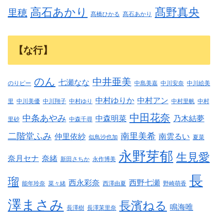
高石あかり
髙野真央
里穂
髙橋ひかる
髙石あかり
【な行】
のん
中井亜美
七瀬なな
のりピー
中島美嘉
中川安奈
中川絵美
中村ゆりか
中村アン
里
中川美優
中川翔子
中村ゆり
中村里帆
中村
中田花奈
中条あやみ
中森明菜
乃木結夢
里砂
中森千尋
二階堂ふみ
南里美希
仲里依紗
南雲るい
似鳥沙也加
夏菜
永野芽郁
生見愛
奈月セナ
奈緒
新田さちか
永作博美
長
瑠
西永彩奈
西野七瀬
能年玲奈
菜々緒
西澤由夏
野崎萌香
澤まさみ
長濱ねる
鳴海唯
長澤樹
長澤茉里奈