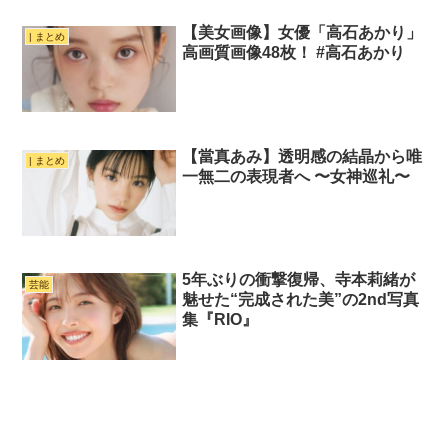
【美女画像】女優「高石あかり」
| まとめ
高画質画像48枚！ #高石あかり
【當真あみ】透明感の結晶から唯
| まとめ
一無二の表現者へ 〜女神巡礼〜
5年ぶりの衝撃復帰、寺本莉緒が
芸能
魅せた“完成された美”の2nd写真
集『RIO』