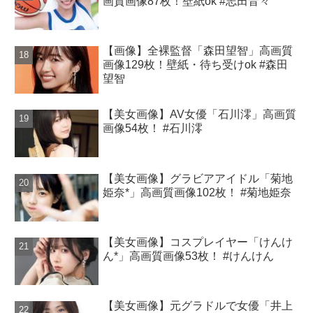
画質画像87枚！壁紙ok #志田音々
【画像】全裸監督「森田望智」高画質
画像129枚！壁紙・待ち受けok #森田
望智
【美女画像】AV女優「石川澪」高画質
画像54枚！ #石川澪
【美女画像】グラビアアイドル「菊地
姫奈*」高画質画像102枚！ #菊地姫奈
【美女画像】コスプレイヤー「けんけ
ん*」高画質画像53枚！ #けんけん
【美女画像】元グラドルで女優「井上