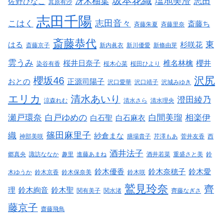
坂本花織
塩地美澄
冴木柚葉
志田
佐野ひなこ
其原有沙
志田千陽
志田音々
こはく
斎藤ち
斉藤朱夏
斉藤里奈
斎藤恭代
東
はる
杉咲花
斎藤京子
新内眞衣
新川優愛
新條由芽
雲うみ
桜井日奈子
椎名林檎
櫻井
染谷有香
桜木心菜
桜田ひより
沢尻
櫻坂46
おとの
正源司陽子
沢口愛華
沢口靖子
沢城みゆき
エリカ
清水あいり
澄田綾乃
涼森れむ
清水さら
清水理央
瀬戸環奈
白戸ゆめの
白間美瑠
相楽伊
白石聖
白石麻衣
篠田麻里子
織
紗倉まな
神部美咲
膳場貴子
芹澤もあ
菅井友香
西
酒井法子
郷真央
諏訪ななか
趣里
進藤あまね
酒井若菜
重盛さと美
鈴
鈴木優香
鈴木奈穂子
鈴木愛
木ゆうか
鈴木京香
鈴木保奈美
鈴木咲
鷲見玲奈
齊
理
鈴木絢音
鈴木聖
関有美子
関水渚
齊藤なぎさ
藤京子
齋藤飛鳥