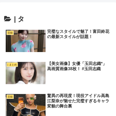
| タ
完璧なスタイルで魅了！富田鈴花
芸能
の最新スタイルが話題！
【美女画像】女優「玉田志織*」
| まとめ
高画質画像38枚！ #玉田志織
驚異の再現度！現役アイドル高島
芸能
江梨奈が魅せた完璧すぎるキャラ
変貌の舞台裏