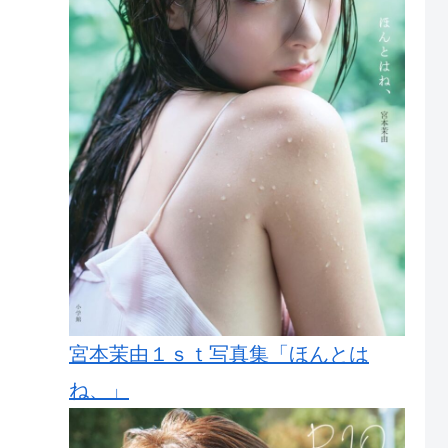
宮本茉由１ｓｔ写真集「ほんとは
ね、」