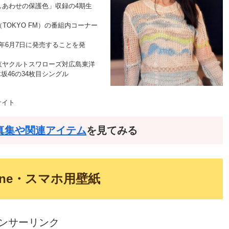
ル「しあわせの保護色」収録の4期生
』（TOKYO FM）の番組内コーナー
同年6月7日に発売することを発
東京ヤクルトスワローズ対広島東洋
坂46の34枚目シングル
。
サイト
真集や関連アイテム
を見てみる
one・スマホ用壁紙
ンサーリンク