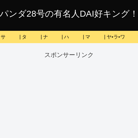
パンダ28号の有名人DAI好キング
| サ
| タ
| ナ
| ハ
| マ
| ヤ•ラ•ワ
スポンサーリンク