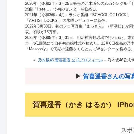
2020年（令和2年）3月25日発売の乃木坂46の25thシング
楽曲「I see…」で初のセンターを務める。
2021年（令和3年）4月、ラジオ番組『SCHOOL OF LOCK!
「ARTIST LOCKS!」の木曜レギュラーに就任。
2022年3月30日、初のソロ写真集『まっさら』（新潮社）が
表。初版が16万部。
2023年（令和5年）3月31日、明治神宮野球場で行われた、
カープ1回戦にて自身初の始球式を務めた。12月6日発売の乃木
「Monopoly」で同期の遠藤さくらと共にWセンターを務める
乃木坂46 賀喜遥香 公式プロフィール
– 乃木坂46公式
▶︎
賀喜遥香さんの写
賀喜遥香（かき はるか） iPh
スポ