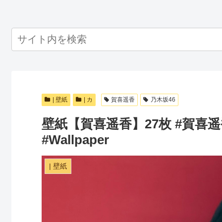
| 壁紙
| カ
賀喜遥香
乃木坂46
壁紙【賀喜遥香】27枚 #賀喜遥香 
#Wallpaper
| 壁紙