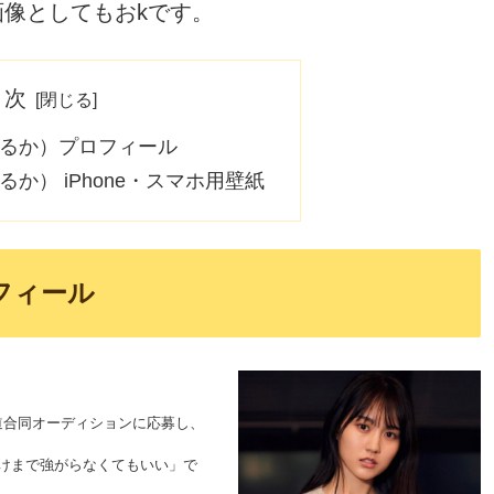
け画像としてもおkです。
目次
はるか）プロフィール
か） iPhone・スマホ用壁紙
フィール
坂道合同オーディションに応募し、
夜明けまで強がらなくてもいい」で