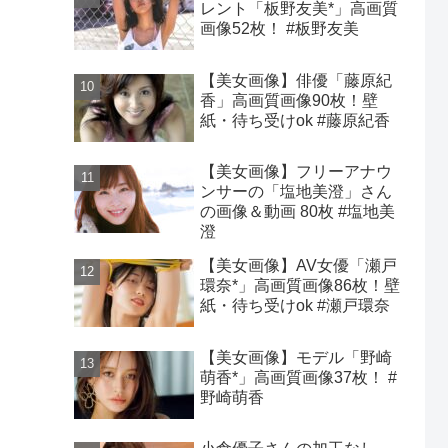
レント「板野友美*」高画質
画像52枚！ #板野友美
【美女画像】俳優「藤原紀
香」高画質画像90枚！壁
紙・待ち受けok #藤原紀香
【美女画像】フリーアナウ
ンサーの「塩地美澄」さん
の画像＆動画 80枚 #塩地美
澄
【美女画像】AV女優「瀬戸
環奈*」高画質画像86枚！壁
紙・待ち受けok #瀬戸環奈
【美女画像】モデル「野崎
萌香*」高画質画像37枚！ #
野崎萌香