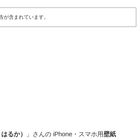
告が含まれています。
 はるか）
」さんの iPhone・スマホ用
壁紙