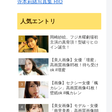
寺本莉緒写真集 RIO
人気エントリ
岡崎紗絵、フジ木曜劇場初
主演の真骨頂！型破りヒロ
イン誕生！
【美人画像】女優「壇蜜」
高画質画像85枚！待ち受け
ok #壇蜜
【画像】セクシー女優「楓
カレン」高画質画像41枚！
壁紙ok #楓カレン
【美女画像】モデル・女優
「南里美希」高画質画像88