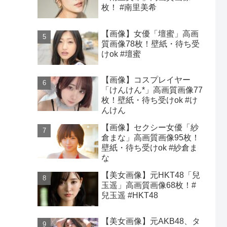
枚！ #南里美希
【画像】女優「壇蜜」高画
質画像78枚！壁紙・待ち受
けok #壇蜜
【画像】コスプレイヤー
「けんけん*」高画質画像77
枚！壁紙・待ち受けok #け
んけん
【画像】セクシー女優「紗
倉まな」高画質画像95枚！
壁紙・待ち受けok #紗倉ま
な
【美女画像】元HKT48「兒
玉遥」高画質画像68枚！#
兒玉遥 #HKT48
【美女画像】元AKB48、タ