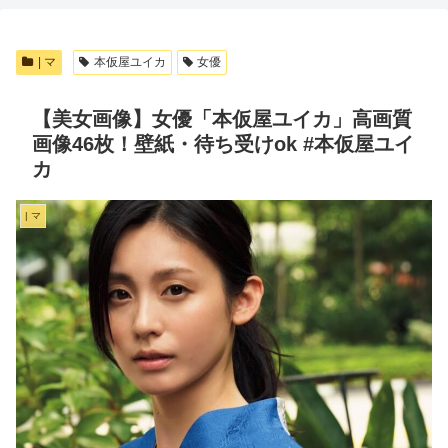
| マ
本仮屋ユイカ
女優
【美女画像】女優「本仮屋ユイカ」高画質
画像46枚！壁紙・待ち受けok #本仮屋ユイ
カ
| マ