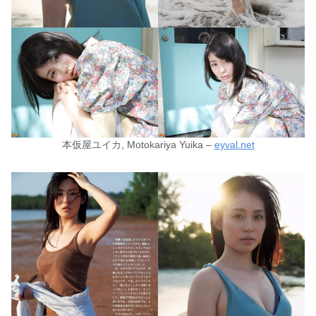
本仮屋ユイカ, Motokariya Yuika –
eyval.net