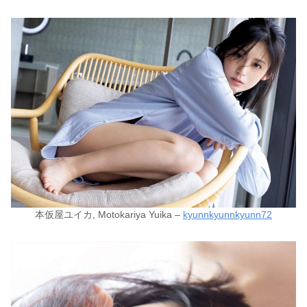
本仮屋ユイカ, Motokariya Yuika –
kyunnkyunnkyunn72