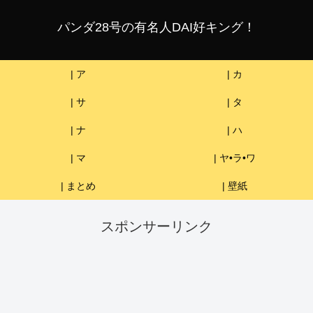
パンダ28号の有名人DAI好キング！
| ア
| カ
| サ
| タ
| ナ
| ハ
| マ
| ヤ•ラ•ワ
| まとめ
| 壁紙
スポンサーリンク