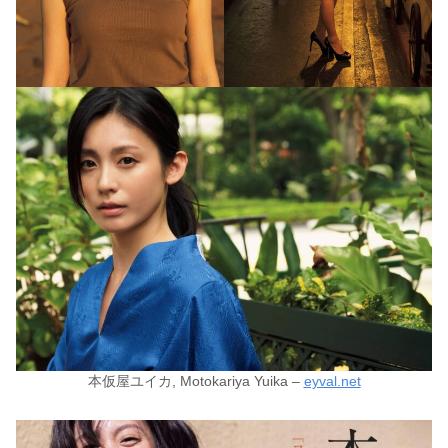
本仮屋ユイカ, Motokariya Yuika –
eyval.net