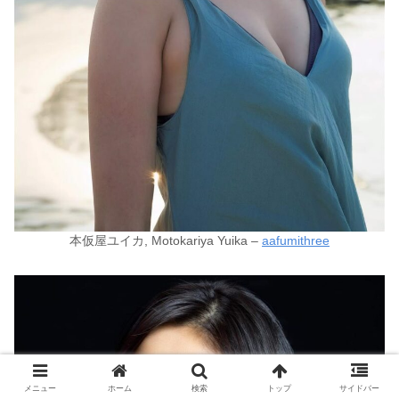
本仮屋ユイカ, Motokariya Yuika –
aafumithree
メニュー
ホーム
検索
トップ
サイドバー