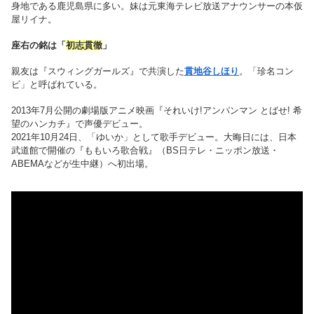
身地である鹿児島県に多い。妹は元東海テレビ放送アナウンサーの本仮
屋リイナ。
座右の銘は「
初志貫徹
」
親友は『スウィングガールズ』で共演した
貫地谷しほり
。「珍名コン
ビ」と呼ばれている。
2013年7月公開の劇場版アニメ映画『それいけ!アンパンマン とばせ! 希
望のハンカチ』で声優デビュー。
2021年10月24日、「ゆいか」として歌手デビュー。大晦日には、日本
武道館で開催の『ももいろ歌合戦』（BS日テレ・ニッポン放送・
ABEMAなどが生中継）へ初出場。