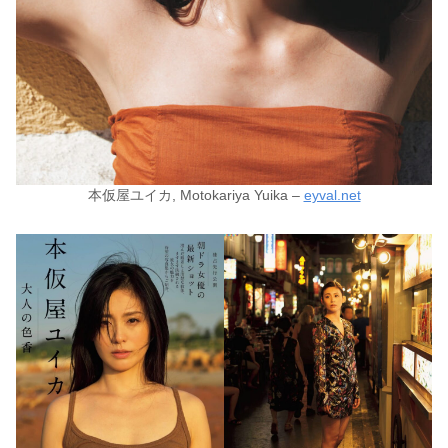
本仮屋ユイカ, Motokariya Yuika –
eyval.net