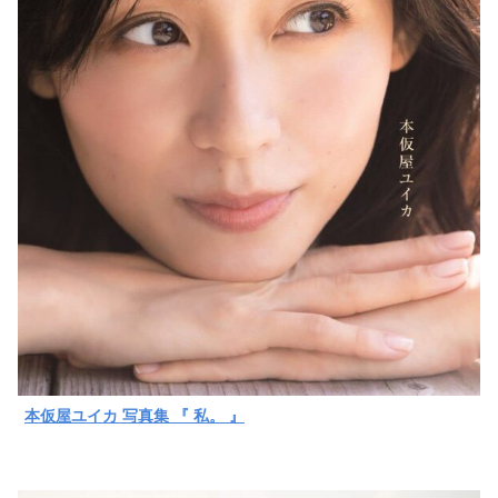
本仮屋ユイカ 写真集 『 私。 』