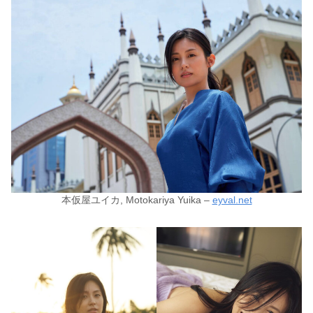
本仮屋ユイカ, Motokariya Yuika –
eyval.net