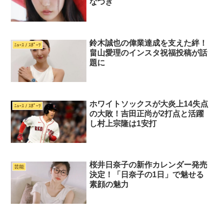
なつき
鈴木誠也の偉業達成を支えた絆！
ﾆｭｰｽ / ｽﾎﾟｰﾂ
畠山愛理のインスタ祝福投稿が話
題に
ホワイトソックスが大炎上14失点
ﾆｭｰｽ / ｽﾎﾟｰﾂ
の大敗！吉田正尚が2打点と活躍
し村上宗隆は1安打
桜井日奈子の新作カレンダー発売
芸能
決定！「日奈子の1日」で魅せる
素顔の魅力