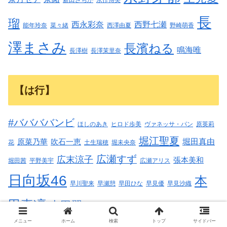
新田さちか
永作博美
長
瑠
西永彩奈
西野七瀬
能年玲奈
菜々緒
西澤由夏
野崎萌香
澤まさみ
長濱ねる
鳴海唯
長澤樹
長澤茉里奈
【は行】
#ババババンビ
ほしのあき
ヒロド歩美
ヴァネッサ・パン
原英莉
堀江聖夏
堀田真由
原菜乃華
吹石一恵
花
土生瑞穂
堀未央奈
広瀬すず
広末涼子
張本美和
堀田茜
平野美宇
広瀬アリス
日向坂46
本
早川聖来
早瀬憩
早田ひな
早見優
早見沙織
田真凜
本田翼
林佑香
本郷柚巴
樋口日奈
林ゆめ
橋本
メニュー
ホーム
検索
トップ
サイドバー
橋本環奈
橋本帆乃香
比嘉愛未
波