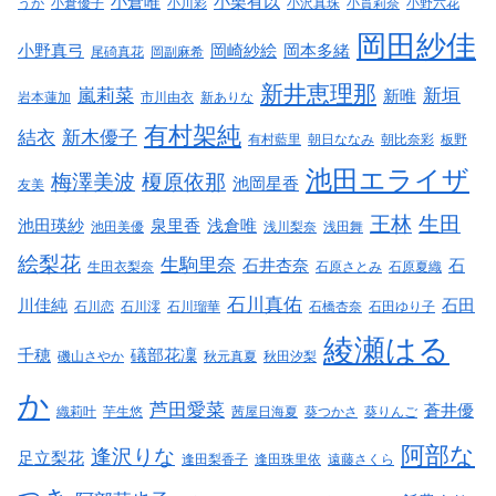
小倉唯
小栗有以
うか
小倉優子
小川彩
小沢真珠
小貫莉奈
小野六花
岡田紗佳
小野真弓
岡崎紗絵
岡本多緒
尾碕真花
岡副麻希
新井恵理那
嵐莉菜
新垣
新唯
岩本蓮加
市川由衣
新ありな
有村架純
結衣
新木優子
有村藍里
朝日ななみ
朝比奈彩
板野
池田エライザ
梅澤美波
榎原依那
池岡星香
友美
王林
生田
池田瑛紗
泉里香
浅倉唯
池田美優
浅川梨奈
浅田舞
絵梨花
生駒里奈
石井杏奈
石
生田衣梨奈
石原さとみ
石原夏織
石川真佑
川佳純
石田
石川恋
石川澪
石川瑠華
石橋杏奈
石田ゆり子
綾瀬はる
千穂
礒部花凜
磯山さやか
秋元真夏
秋田汐梨
か
芦田愛菜
蒼井優
織莉叶
芋生悠
茜屋日海夏
葵つかさ
葵りんご
阿部な
逢沢りな
足立梨花
逢田梨香子
逢田珠里依
遠藤さくら