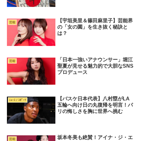
【宇垣美里＆篠田麻里子】芸能界
芸能
の「女の園」を生き抜く秘訣と
は？
「日本一強いアナウンサー」堀江
芸能
聖夏が見せる魅力的で大胆なSNS
プロデュース
【バスケ日本代表】八村塁がLA
ﾆｭｰｽ / ｽﾎﾟｰﾂ
五輪へ向け日の丸復帰を明言！パ
リの悔しさを胸に世界へ挑む
坂本冬美も絶賛！アイナ・ジ・エ
芸能