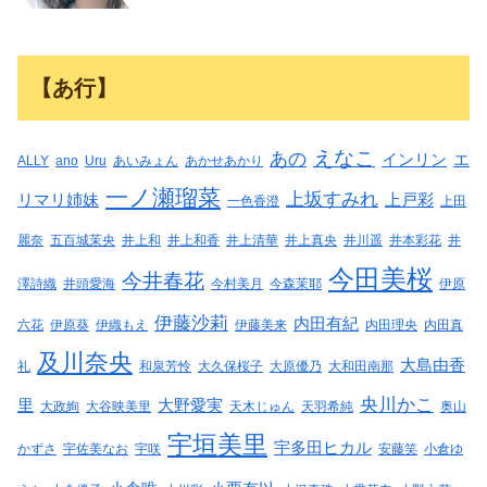
【あ行】
えなこ
あの
インリン
エ
ALLY
ano
Uru
あいみょん
あかせあかり
一ノ瀬瑠菜
上坂すみれ
リマリ姉妹
上戸彩
一色香澄
上田
麗奈
五百城茉央
井上和
井上和香
井上清華
井上真央
井川遥
井本彩花
井
今田美桜
今井春花
澤詩織
井頭愛海
今村美月
今森茉耶
伊原
伊藤沙莉
内田有紀
六花
伊原葵
伊織もえ
伊藤美来
内田理央
内田真
及川奈央
大島由香
礼
和泉芳怜
大久保桜子
大原優乃
大和田南那
央川かこ
里
大野愛実
大政絢
大谷映美里
天木じゅん
天羽希純
奥山
宇垣美里
宇多田ヒカル
かずさ
宇佐美なお
宇咲
安藤笑
小倉ゆ