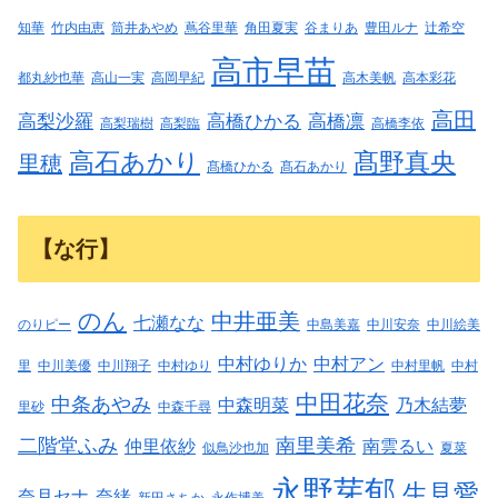
知華
竹内由恵
筒井あやめ
蔦谷里華
角田夏実
谷まりあ
豊田ルナ
辻希空
高市早苗
都丸紗也華
高山一実
高岡早紀
高木美帆
高本彩花
高田
高梨沙羅
高橋ひかる
高橋凛
高梨瑞樹
高梨臨
高橋李依
高石あかり
髙野真央
里穂
髙橋ひかる
髙石あかり
【な行】
のん
中井亜美
七瀬なな
のりピー
中島美嘉
中川安奈
中川絵美
中村ゆりか
中村アン
里
中川美優
中川翔子
中村ゆり
中村里帆
中村
中田花奈
中条あやみ
中森明菜
乃木結夢
里砂
中森千尋
二階堂ふみ
南里美希
仲里依紗
南雲るい
似鳥沙也加
夏菜
永野芽郁
生見愛
奈月セナ
奈緒