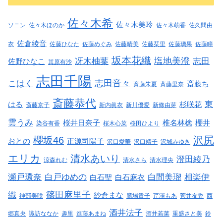
佐々木希
佐々木美玲
ソニン
佐々木ほのか
佐々木萌香
佐久間由
佐倉綾音
衣
佐藤ひなた
佐藤めぐみ
佐藤晴美
佐藤栞里
佐藤璃果
佐藤瞳
坂本花織
塩地美澄
冴木柚葉
志田
佐野ひなこ
其原有沙
志田千陽
志田音々
こはく
斎藤ち
斉藤朱夏
斉藤里奈
斎藤恭代
東
はる
杉咲花
斎藤京子
新内眞衣
新川優愛
新條由芽
雲うみ
桜井日奈子
椎名林檎
櫻井
染谷有香
桜木心菜
桜田ひより
沢尻
櫻坂46
おとの
正源司陽子
沢口愛華
沢口靖子
沢城みゆき
エリカ
清水あいり
澄田綾乃
涼森れむ
清水さら
清水理央
瀬戸環奈
白戸ゆめの
白間美瑠
相楽伊
白石聖
白石麻衣
篠田麻里子
織
紗倉まな
神部美咲
膳場貴子
芹澤もあ
菅井友香
西
酒井法子
郷真央
諏訪ななか
趣里
進藤あまね
酒井若菜
重盛さと美
鈴