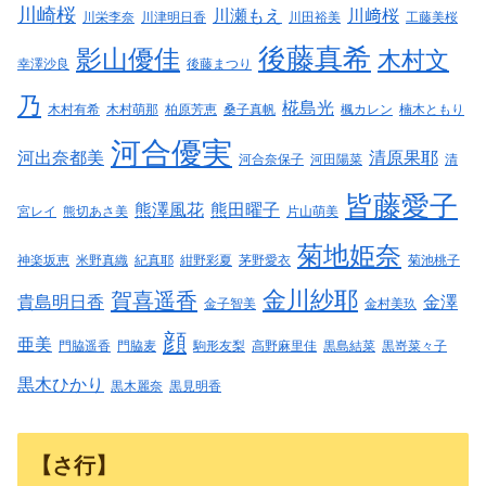
川崎桜
川瀬もえ
川﨑桜
川栄李奈
川津明日香
川田裕美
工藤美桜
後藤真希
影山優佳
木村文
幸澤沙良
後藤まつり
乃
椛島光
木村有希
木村萌那
柏原芳恵
桑子真帆
楓カレン
楠木ともり
河合優実
河出奈都美
清原果耶
河合奈保子
河田陽菜
清
皆藤愛子
熊澤風花
熊田曜子
宮レイ
熊切あさ美
片山萌美
菊地姫奈
神楽坂恵
米野真織
紀真耶
紺野彩夏
茅野愛衣
菊池桃子
金川紗耶
賀喜遥香
貴島明日香
金澤
金子智美
金村美玖
顔
亜美
門脇遥香
門脇麦
駒形友梨
高野麻里佳
黒島結菜
黒嵜菜々子
黒木ひかり
黒木麗奈
黒見明香
【さ行】