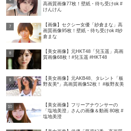
高画質画像77枚！壁紙・待ち受けok #
けんけん
【画像】セクシー女優「紗倉まな」高
画質画像95枚！壁紙・待ち受けok #紗
倉まな
【美女画像】元HKT48「兒玉遥」高画
質画像68枚！#兒玉遥 #HKT48
【美女画像】元AKB48、タレント「板
野友美*」高画質画像52枚！ #板野友美
【美女画像】フリーアナウンサーの
「塩地美澄」さんの画像＆動画 80枚 #
塩地美澄