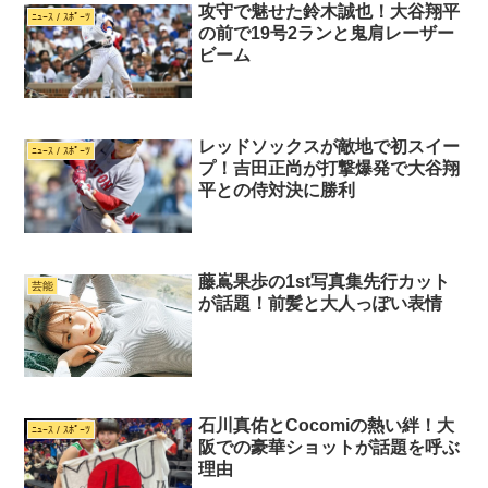
攻守で魅せた鈴木誠也！大谷翔平
ﾆｭｰｽ / ｽﾎﾟｰﾂ
の前で19号2ランと鬼肩レーザー
ビーム
レッドソックスが敵地で初スイー
ﾆｭｰｽ / ｽﾎﾟｰﾂ
プ！吉田正尚が打撃爆発で大谷翔
平との侍対決に勝利
藤嶌果歩の1st写真集先行カット
芸能
が話題！前髪と大人っぽい表情
石川真佑とCocomiの熱い絆！大
ﾆｭｰｽ / ｽﾎﾟｰﾂ
阪での豪華ショットが話題を呼ぶ
理由