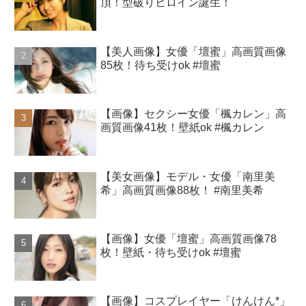
頂！型破りヒロイン誕生！
【美人画像】女優「壇蜜」高画質画像
85枚！待ち受けok #壇蜜
【画像】セクシー女優「楓カレン」高
画質画像41枚！壁紙ok #楓カレン
【美女画像】モデル・女優「南里美
希」高画質画像88枚！ #南里美希
【画像】女優「壇蜜」高画質画像78
枚！壁紙・待ち受けok #壇蜜
【画像】コスプレイヤー「けんけん*」