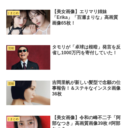
【美女画像】エリマリ姉妹
| まとめ
「Erika」「百瀬まりな」高画質
画像65枚！
タモリが「卓球は根暗」発言を反
芸能
省し1000万円を寄付していた！
吉岡里帆が新しい髪型で念願の仕
芸能
事報告！＆ステキなインスタ画像
36枚
【美女画像】令和の峰不二子「阿
| まとめ
部なつき」高画質画像39枚 #阿部