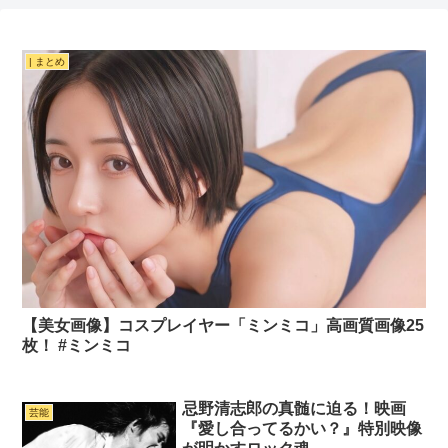
| まとめ
【美女画像】コスプレイヤー「ミンミコ」高画質画像25
枚！ #ミンミコ
忌野清志郎の真髄に迫る！映画
芸能
『愛し合ってるかい？』特別映像