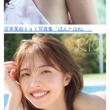
宮本茉由１ｓｔ写真集「ほんとはね、」