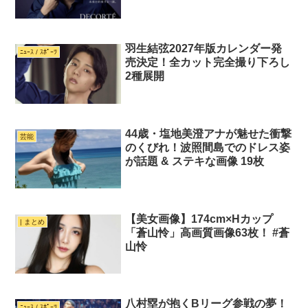
羽生結弦2027年版カレンダー発
ﾆｭｰｽ / ｽﾎﾟｰﾂ
売決定！全カット完全撮り下ろし
2種展開
44歳・塩地美澄アナが魅せた衝撃
芸能
のくびれ！波照間島でのドレス姿
が話題 & ステキな画像 19枚
【美女画像】174cm×Hカップ
| まとめ
「蒼山怜」高画質画像63枚！ #蒼
山怜
八村塁が抱くBリーグ参戦の夢！
ﾆｭｰｽ / ｽﾎﾟｰﾂ