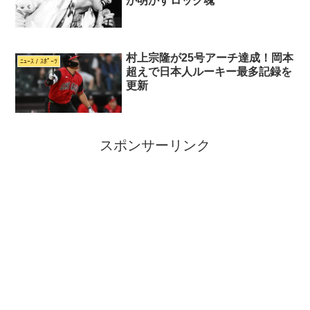
が明かすロック魂
村上宗隆が25号アーチ達成！岡本
ﾆｭｰｽ / ｽﾎﾟｰﾂ
超えで日本人ルーキー最多記録を
更新
スポンサーリンク