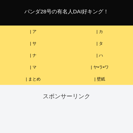
パンダ28号の有名人DAI好キング！
| ア
| カ
| サ
| タ
| ナ
| ハ
| マ
| ヤ•ラ•ワ
| まとめ
| 壁紙
スポンサーリンク