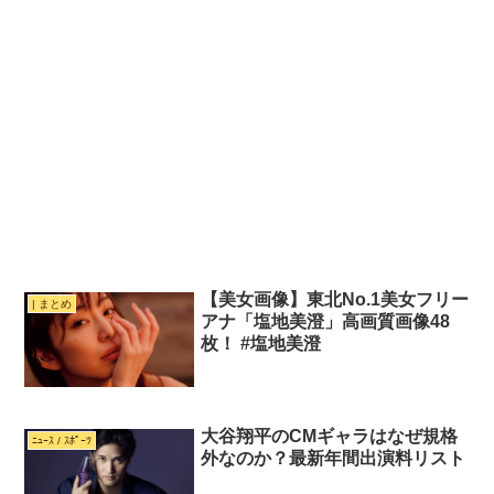
【美女画像】東北No.1美女フリー
| まとめ
アナ「塩地美澄」高画質画像48
枚！ #塩地美澄
大谷翔平のCMギャラはなぜ規格
ﾆｭｰｽ / ｽﾎﾟｰﾂ
外なのか？最新年間出演料リスト