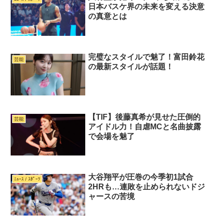
日本バスケ界の未来を変える決意
の真意とは
完璧なスタイルで魅了！富田鈴花
芸能
の最新スタイルが話題！
【TIF】後藤真希が見せた圧倒的
芸能
アイドル力！自虐MCと名曲披露
で会場を魅了
大谷翔平が圧巻の今季初1試合
ﾆｭｰｽ / ｽﾎﾟｰﾂ
2HRも…連敗を止められないドジ
ャースの苦境