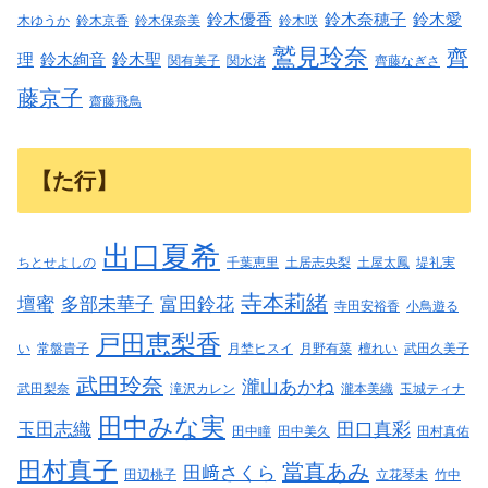
鈴木優香
鈴木奈穂子
鈴木愛
木ゆうか
鈴木京香
鈴木保奈美
鈴木咲
鷲見玲奈
齊
理
鈴木絢音
鈴木聖
関有美子
関水渚
齊藤なぎさ
藤京子
齋藤飛鳥
【た行】
出口夏希
ちとせよしの
千葉恵里
土居志央梨
土屋太鳳
堤礼実
寺本莉緒
壇蜜
多部未華子
富田鈴花
寺田安裕香
小鳥遊る
戸田恵梨香
い
常盤貴子
月埜ヒスイ
月野有菜
檀れい
武田久美子
武田玲奈
瀧山あかね
武田梨奈
滝沢カレン
瀧本美織
玉城ティナ
田中みな実
玉田志織
田口真彩
田中瞳
田中美久
田村真佑
田村真子
當真あみ
田﨑さくら
田辺桃子
立花琴未
竹中