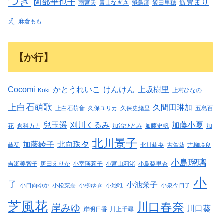
つき
阿部華也子
飯豊まり
雨宮天
青山なぎさ
飛鳥凛
飯田里穂
え
麻倉もも
【か行】
Cocomi
かとうれいこ
けんけん
上坂樹里
Koki
上村ひなの
上白石萌歌
久間田琳加
上白石萌音
久保ユリカ
久保史緒里
五島百
兒玉遥
刈川くるみ
加藤小夏
花
倉科カナ
加治ひとみ
加藤史帆
加
北川景子
加藤綾子
北向珠夕
藤栞
北川莉央
古賀葵
吉柳咲良
小島瑠璃
吉瀬美智子
唐田えりか
小室瑛莉子
小宮山莉渚
小島梨里杏
小
子
小池栄子
小日向ゆか
小松菜奈
小柳ゆき
小池唯
小泉今日子
芝風花
川口春奈
岸みゆ
川口葵
岸明日香
川上千尋