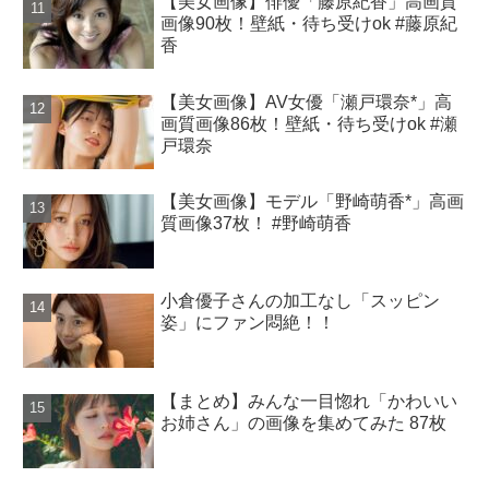
【美女画像】俳優「藤原紀香」高画質
画像90枚！壁紙・待ち受けok #藤原紀
香
【美女画像】AV女優「瀬戸環奈*」高
画質画像86枚！壁紙・待ち受けok #瀬
戸環奈
【美女画像】モデル「野崎萌香*」高画
質画像37枚！ #野崎萌香
小倉優子さんの加工なし「スッピン
姿」にファン悶絶！！
【まとめ】みんな一目惚れ「かわいい
お姉さん」の画像を集めてみた 87枚