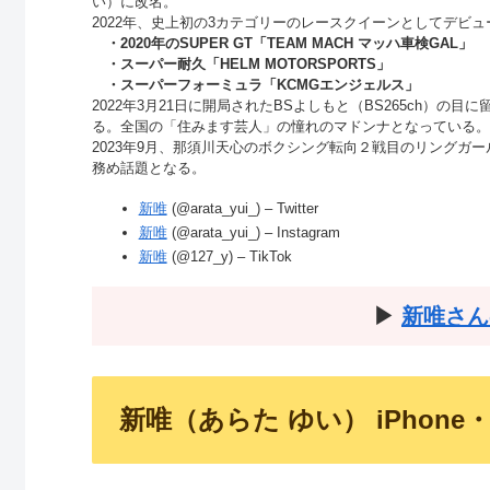
い）に改名。
2022年、史上初の3カテゴリーのレースクイーンとしてデビュ
・2020年のSUPER GT「TEAM MACH マッハ車検GAL」
・スーパー耐久「HELM MOTORSPORTS」
・スーパーフォーミュラ「KCMGエンジェルス」
2022年3月21日に開局されたBSよしもと（BS265ch）の
る。全国の「住みます芸人」の憧れのマドンナとなっている。
2023年9月、那須川天心のボクシング転向２戦目のリングガ
務め話題となる。
新唯
(@arata_yui_) – Twitter
新唯
(@arata_yui_) – Instagram
新唯
(@127_y) – TikTok
▶︎
新唯さん
新唯（あらた ゆい） iPhon