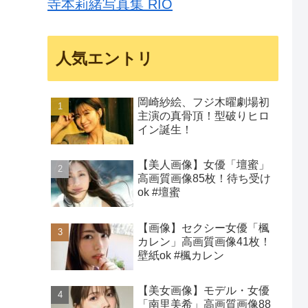
寺本莉緒写真集 RIO
人気エントリ
岡崎紗絵、フジ木曜劇場初
主演の真骨頂！型破りヒロ
イン誕生！
【美人画像】女優「壇蜜」
高画質画像85枚！待ち受け
ok #壇蜜
【画像】セクシー女優「楓
カレン」高画質画像41枚！
壁紙ok #楓カレン
【美女画像】モデル・女優
「南里美希」高画質画像88