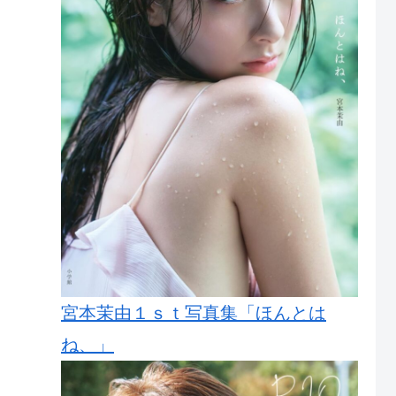
宮本茉由１ｓｔ写真集「ほんとは
ね、」