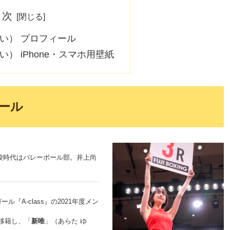
目次
い） プロフィール
い） iPhone・スマホ用壁紙
ール
校時代はバレーボール部。井上尚
『A-class』の2021年度メン
に移籍し、「
新唯
」（あらた ゆ