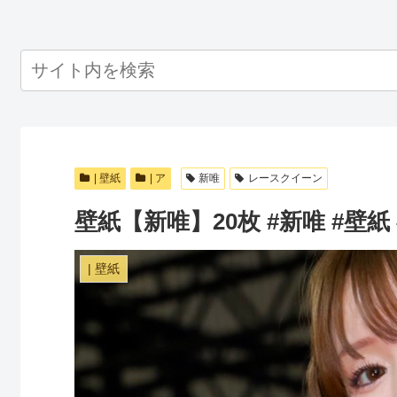
| 壁紙
| ア
新唯
レースクイーン
壁紙【新唯】20枚 #新唯 #壁紙 #W
| 壁紙