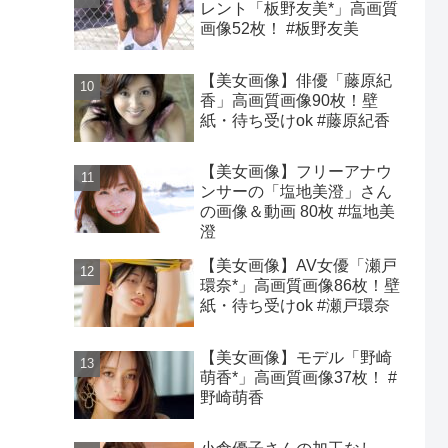
レント「板野友美*」高画質
画像52枚！ #板野友美
【美女画像】俳優「藤原紀
香」高画質画像90枚！壁
紙・待ち受けok #藤原紀香
【美女画像】フリーアナウ
ンサーの「塩地美澄」さん
の画像＆動画 80枚 #塩地美
澄
【美女画像】AV女優「瀬戸
環奈*」高画質画像86枚！壁
紙・待ち受けok #瀬戸環奈
【美女画像】モデル「野崎
萌香*」高画質画像37枚！ #
野崎萌香