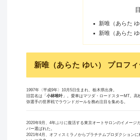
新唯（あらた ゆ
新唯（あらた ゆ
新唯（あらた ゆい） プロフィ
1997年〈平成9年〉10月5日生まれ、栃木県出身。
旧芸名は「
小林唯叶
」。愛車はマツダ・ロードスターMT。高
弥選手の世界戦でラウンドガールを務め注目を集める。
2020年9月、4年ぶりに復活する東京オートサロンのイメージガール
バー選ばれた。
2021年4月、オフィスミラノからプラチナムプロダクション