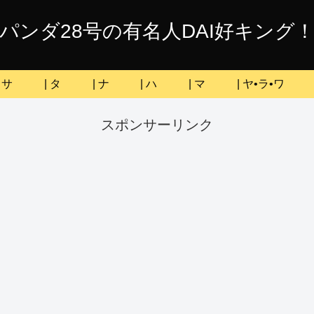
パンダ28号の有名人DAI好キング
| サ
| タ
| ナ
| ハ
| マ
| ヤ•ラ•ワ
スポンサーリンク