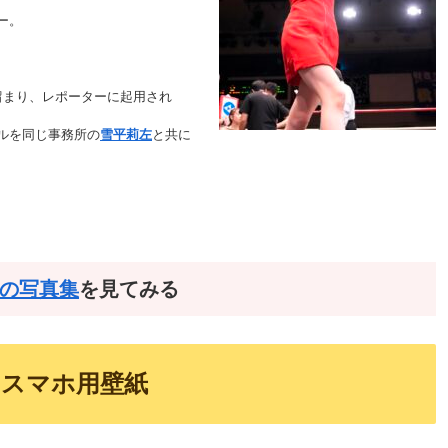
ー。
目に留まり、レポーターに起用され
ールを同じ事務所の
雪平莉左
と共に
の写真集
を見てみる
e・スマホ用壁紙