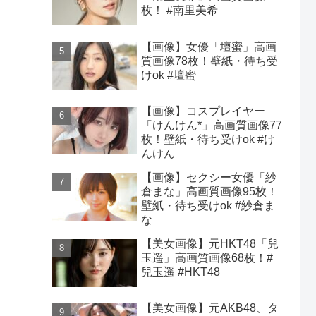
枚！ #南里美希
【画像】女優「壇蜜」高画
質画像78枚！壁紙・待ち受
けok #壇蜜
【画像】コスプレイヤー
「けんけん*」高画質画像77
枚！壁紙・待ち受けok #け
んけん
【画像】セクシー女優「紗
倉まな」高画質画像95枚！
壁紙・待ち受けok #紗倉ま
な
【美女画像】元HKT48「兒
玉遥」高画質画像68枚！#
兒玉遥 #HKT48
【美女画像】元AKB48、タ