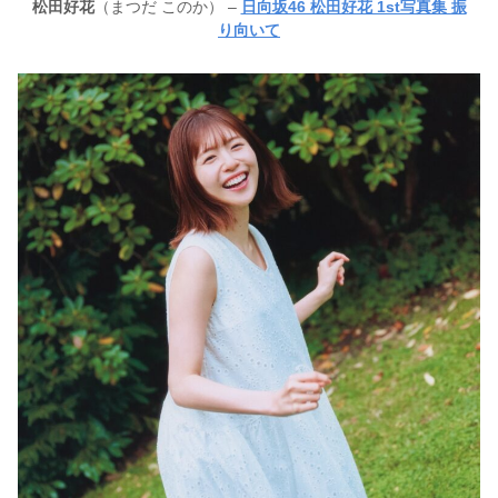
松田好花
（まつだ このか） –
日向坂46 松田好花 1st写真集 振
り向いて