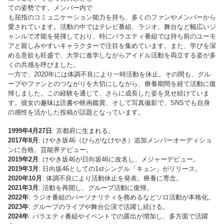
ての姿勢です。メンバー内で
も屈指のコミュニケーション能力を持ち、多くのファンやメンバーから
愛されています。活動の中ではテレビ番組、ラジオ、舞台など幅広いジ
ャンルで才能を発揮しており、特にバラエティ番組では持ち前のユーモ
アと親しみやすいキャラクターで注目を集めています。また、学びを深
める意欲も旺盛で、大学に進学しながらアイドル活動を両立する姿が多
くの共感を呼びました。
一方で、2020年には体調不良により一時活動を休止。その間も、グル
ープやファンとのつながりを大切にしながら、療養期間を経て活動に復
帰しました。この経験を通じて、さらに成長した姿を見せ続けていま
す。彼女の趣味は読書や映画鑑賞、そして写真撮影で、SNSでも自身
の感性を活かした投稿が話題となっています。
1999年4月27日
: 京都府に生まれる。
2017年8月
: けやき坂46（ひらがなけやき）追加メンバーオーディショ
ンに合格。芸能界デビュー。
2019年2月
: けやき坂46が日向坂46に改名し、メジャーデビュー。
2019年3月
: 日向坂46としての1stシングル「キュン」がリリース。
2020年10月
: 体調不良により活動休止を発表。療養に専念。
2021年3月
: 活動を再開し、グループ活動に復帰。
2022年
: ラジオ番組のパーソナリティを務めるなどソロ活動が本格化。
2023年
: グループのライブや舞台公演で活躍し続ける。
2024年
: バラエティ番組やイベントでの露出が増加し、多方面で活躍