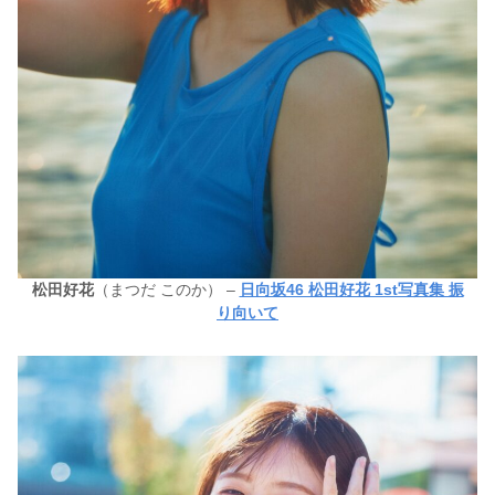
松田好花
（まつだ このか） –
日向坂46 松田好花 1st写真集 振
り向いて