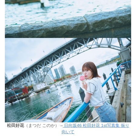
松田好花
（まつだ このか） –
日向坂46 松田好花 1st写真集 振り
向いて