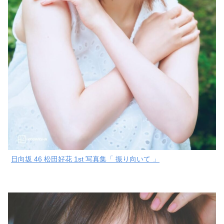
日向坂 46 松田好花 1st 写真集「 振り向いて 」