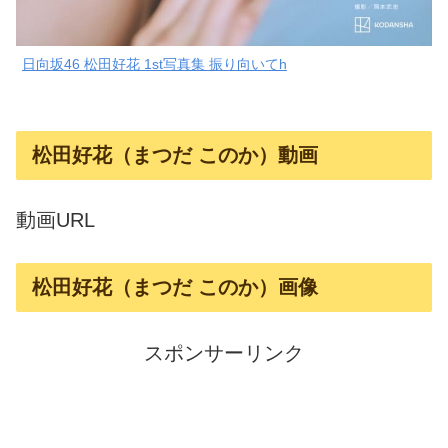
日向坂46 松田好花 1st写真集 振り向いてh
松田好花（まつだ このか）動画
動画URL
松田好花（まつだ このか）画像
スポンサーリンク