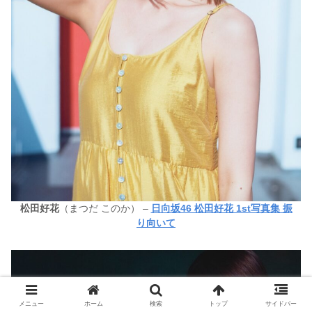
松田好花
（まつだ このか） –
日向坂46 松田好花 1st写真集 振
り向いて
メニュー
ホーム
検索
トップ
サイドバー