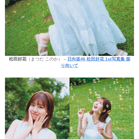
松田好花
（まつだ このか） –
日向坂46 松田好花 1st写真集 振
り向いて