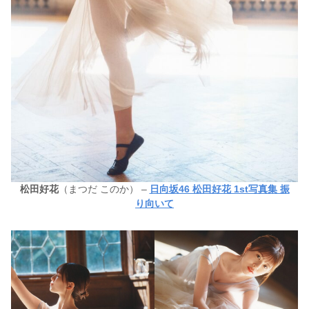
松田好花
（まつだ このか） –
日向坂46 松田好花 1st写真集 振
り向いて