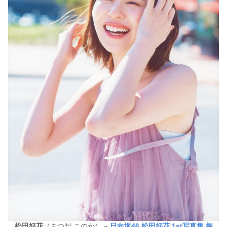
松田好花
（まつだ このか） –
日向坂46 松田好花 1st写真集 振