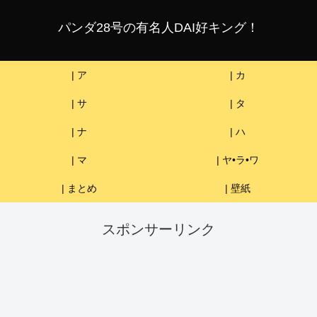
パンダ28号の有名人DAI好キング！
| ア
| カ
| サ
| タ
| ナ
| ハ
| マ
| ヤ•ラ•ワ
| まとめ
| 壁紙
スポンサーリンク