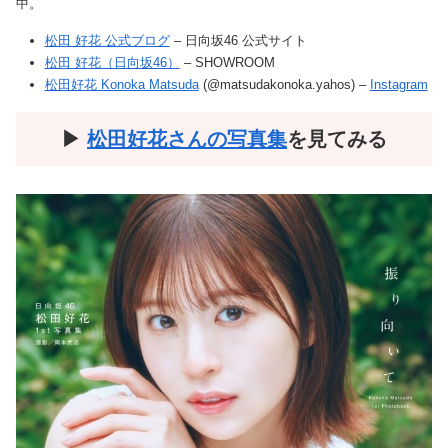
中。
松田 好花 公式ブログ
– 日向坂46 公式サイト
松田 好花（日向坂46）
– SHOWROOM
松田好花 Konoka Matsuda
(@matsudakonoka.yahos) –
Instagram
▶︎
松田好花
さんの写真集
を見てみる