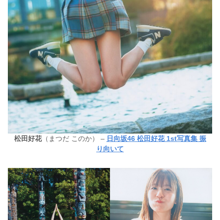
松田好花
（まつだ このか） –
日向坂46 松田好花 1st写真集 振
り向いて