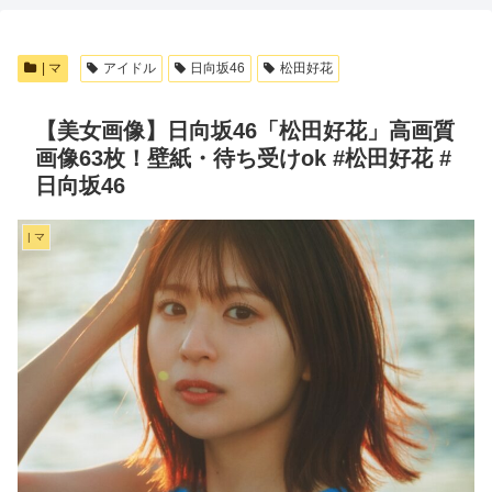
| マ
アイドル
日向坂46
松田好花
【美女画像】日向坂46「松田好花」高画質
画像63枚！壁紙・待ち受けok #松田好花 #
日向坂46
| マ