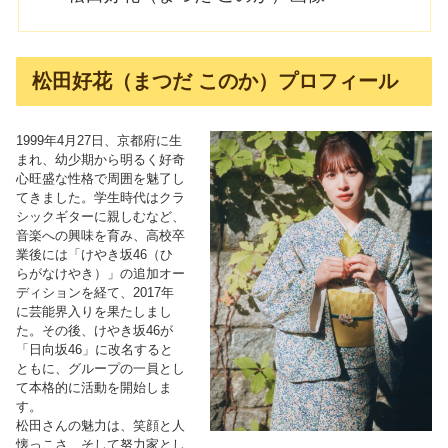
松田好花（まつだ このか）プロフィール
1999年4月27日、京都府に生
まれ、幼少期から明るく好奇
心旺盛な性格で周囲を魅了し
てきました。学生時代はクラ
シックギターに親しむなど、
音楽への興味を育み、高校卒
業後には「けやき坂46（ひ
らがなけやき）」の追加オー
ディションを経て、2017年
に芸能界入りを果たしまし
た。その後、けやき坂46が
「日向坂46」に改名すると
ともに、グループの一員とし
て本格的に活動を開始しま
す。
松田さんの魅力は、笑顔と人
懐っこさ、そして努力家とし