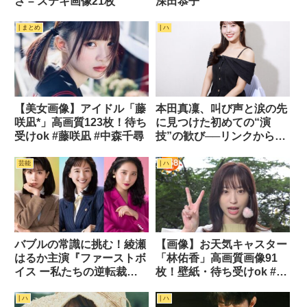
さ – ステキ画像21枚
深田恭子
| まとめ
| ハ
【美女画像】アイドル「藤
本田真凜、叫び声と涙の先
咲凪*」高画質123枚！待ち
に見つけた初めての“演
受けok #藤咲凪 #中森千尋
技”の歓び──リンクからス
クリーンへ
芸能
| ハ
バブルの常識に挑む！綾瀬
【画像】お天気キャスター
はるか主演『ファーストボ
「林佑香」高画質画像91
イス ー私たちの逆転裁判
枚！壁紙・待ち受けok #林
ー』が描く不屈のリーガル
佑香
ドラマ【2026年10月2日
| ハ
| ハ