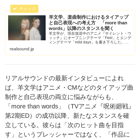
羊文学、楽曲制作におけるタイアップ
と自己表現への考え方 「more than
words」以降のスタンスを聞く
羊文学が、現在放送中のアニメ『サイレント・ウ
ィッチ』にオープニングテーマ「Feel」とエンデ
ィングテーマ「mild days」を書き下ろした。
「Feel」と「mild days」それぞれの制作エピソ
realsound.jp
ードと共に、タイアップソングとの向き合い方...
リアルサウンドの最新インタビューによれ
ば、羊文学はアニメ・CMなどのタイアップ曲
制作と自己表現の両立に悩みながらも、
「more than words」（TVアニメ『呪術廻戦』
第2期ED）の成功以降、新たなスタンスを確
立している。彼らは「次のヒット曲を目指
す」というプレッシャーではなく、「作品に