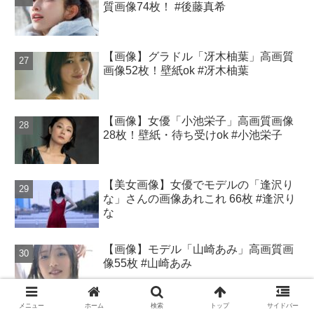
質画像74枚！ #後藤真希
【画像】グラドル「冴木柚葉」高画質
画像52枚！壁紙ok #冴木柚葉
【画像】女優「小池栄子」高画質画像
28枚！壁紙・待ち受けok #小池栄子
【美女画像】女優でモデルの「逢沢り
な」さんの画像あれこれ 66枚 #逢沢り
な
【画像】モデル「山崎あみ」高画質画
像55枚 #山崎あみ
メニュー
ホーム
検索
トップ
サイドバー