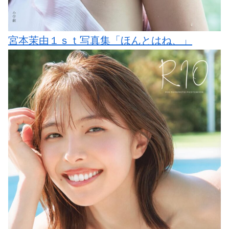
宮本茉由１ｓｔ写真集「ほんとはね、」