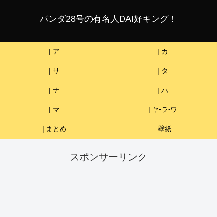
パンダ28号の有名人DAI好キング！
| ア
| カ
| サ
| タ
| ナ
| ハ
| マ
| ヤ•ラ•ワ
| まとめ
| 壁紙
スポンサーリンク