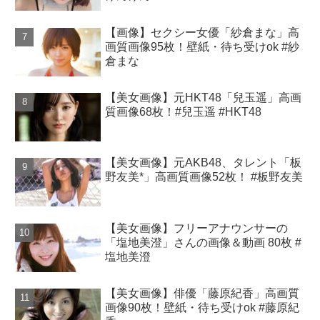
【画像】セクシー女優「紗倉まな」高
画質画像95枚！壁紙・待ち受けok #紗
倉まな
【美女画像】元HKT48「兒玉遥」高画
質画像68枚！#兒玉遥 #HKT48
【美女画像】元AKB48、タレント「板
野友美*」高画質画像52枚！ #板野友美
【美女画像】フリーアナウンサーの
「塩地美澄」さんの画像＆動画 80枚 #
塩地美澄
【美女画像】俳優「藤原紀香」高画質
画像90枚！壁紙・待ち受けok #藤原紀