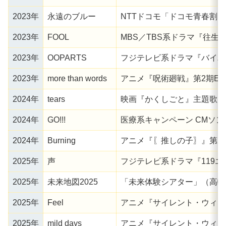
2023年
永遠のブルー
NTTドコモ「ドコモ青春割」
2023年
FOOL
MBS／TBS系ドラマ『往生
2023年
OOPARTS
フジテレビ系ドラマ『バイバ
2023年
more than words
アニメ『呪術廻戦』第2期E
2024年
tears
映画『かくしごと』主題歌
2024年
GO!!!
医療系キャンペーン CMソ
2024年
Burning
アニメ『〖推しの子〗』第2
2025年
声
フジテレビ系ドラマ『119
2025年
未来地図2025
「未来体験シアター」（高輪
2025年
Feel
アニメ『サイレント・ウィッ
2025年
mild days
アニメ『サイレント・ウィッ