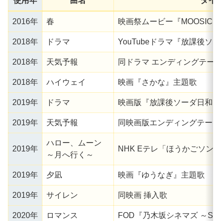
使用年
曲名
タイ
2016年
春
映画祭ムービー『MOOSIC L
2018年
ドラマ
YouTubeドラマ『放課後
2018年
天気予報
同ドラマ エンディングテー
2018年
ハイウェイ
映画『さかな』主題歌
2019年
ドラマ
映画版『放課後ソーダ日和 
2019年
天気予報
同映画版エンディングテーマ
ハロー、ムーン
2019年
NHK Eテレ「ほうかごソン
～月へ行く～
2019年
夕凪
映画『ゆうなぎ』主題歌
2019年
サイレン
同映画 挿入歌
2020年
ロマンス
FOD『乃木坂シネマズ ～STO