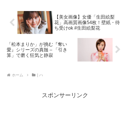
【美女画像】女優「生田絵梨
花」高画質画像54枚！壁紙・待
ち受けok #生田絵梨花
「松本まりか」が挑む『奪い
愛』シリーズの真髄 – 「引き
算」で磨く狂気と静寂
ホーム
| ハ
スポンサーリンク