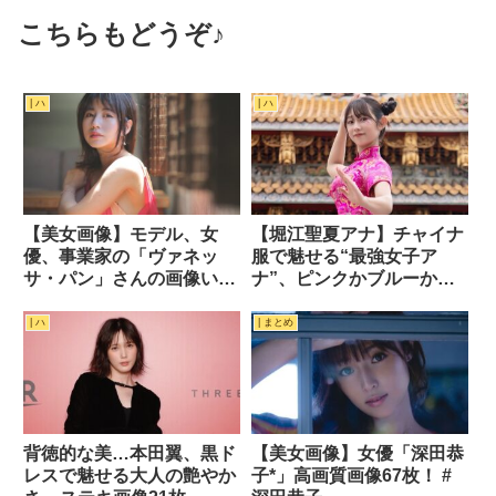
こちらもどうぞ♪
| ハ
| ハ
【美女画像】モデル、女
【堀江聖夏アナ】チャイナ
優、事業家の「ヴァネッ
服で魅せる“最強女子ア
サ・パン」さんの画像いろ
ナ”、ピンクかブルーか選
いろ 29枚 #ヴァネッサ・パ
べますか？
ン #vanessa pan
| ハ
| まとめ
背徳的な美…本田翼、黒ド
【美女画像】女優「深田恭
レスで魅せる大人の艶やか
子*」高画質画像67枚！ #