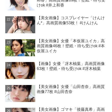
和香」高画質画像69枚！壁紙・待ち受
けok #井上和香
【美女画像】コスプレイヤー「けんけ
ん*」高画質画像53枚！ #けんけん
【美女画像】女優「本仮屋ユイカ」高
画質画像46枚！壁紙・待ち受けok #本
仮屋ユイカ
【画像】女優「冴木柚葉」高画質画像
63枚！壁紙・待ち受けok #冴木柚葉
【美女画像】女優「山田杏奈」高画質
画像77枚 #山田杏奈
【美女画像】ゴマキ「後藤真希」高画