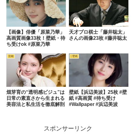
(金)全国公開】
【画像】俳優「原菜乃華」
天才プロ棋士「藤井聡太」
高画質画像33枚！壁紙・待
さんの画像23枚 #藤井聡太
ち受けok #原菜乃華
芸能
| 壁紙
畑芽育の“透明感ビジュ”は
壁紙【浜辺美波】25枚 #壁
日常の素直さから生まれる
紙 #高画質 #待ち受け
美容法と私生活を徹底解剖
#Wallpaper #浜辺美波
スポンサーリンク