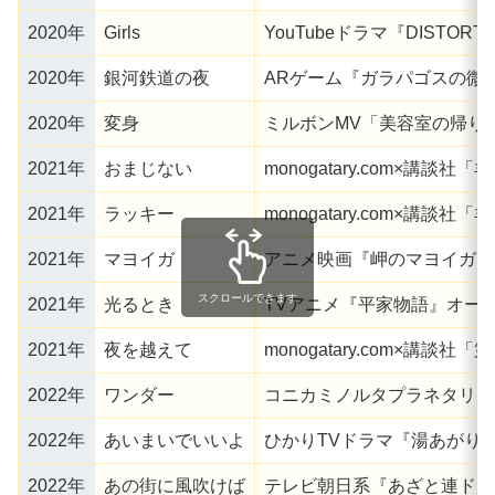
2020年
Girls
YouTubeドラマ『DISTORT
2020年
銀河鉄道の夜
ARゲーム『ガラパゴスの微
2020年
変身
ミルボンMV「美容室の帰り
2021年
おまじない
monogatary.com×講談
2021年
ラッキー
monogatary.com×講談
2021年
マヨイガ
アニメ映画『岬のマヨイガ』
スクロールできます
2021年
光るとき
TVアニメ『平家物語』オー
2021年
夜を越えて
monogatary.com×講談
2022年
ワンダー
コニカミノルタプラネタリウ
2022年
あいまいでいいよ
ひかりTVドラマ『湯あがり
2022年
あの街に風吹けば
テレビ朝日系『あざと連ドラ