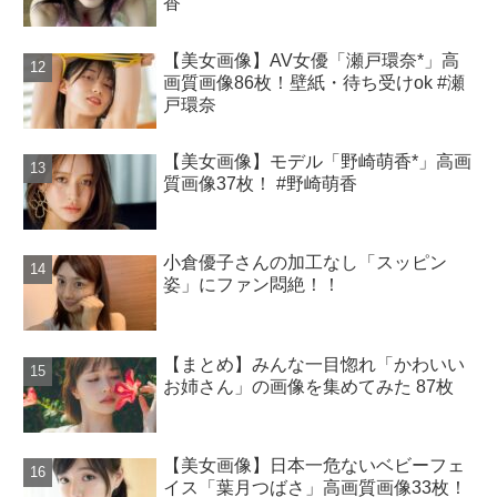
香
【美女画像】AV女優「瀬戸環奈*」高
画質画像86枚！壁紙・待ち受けok #瀬
戸環奈
【美女画像】モデル「野崎萌香*」高画
質画像37枚！ #野崎萌香
小倉優子さんの加工なし「スッピン
姿」にファン悶絶！！
【まとめ】みんな一目惚れ「かわいい
お姉さん」の画像を集めてみた 87枚
【美女画像】日本一危ないベビーフェ
イス「葉月つばさ」高画質画像33枚！