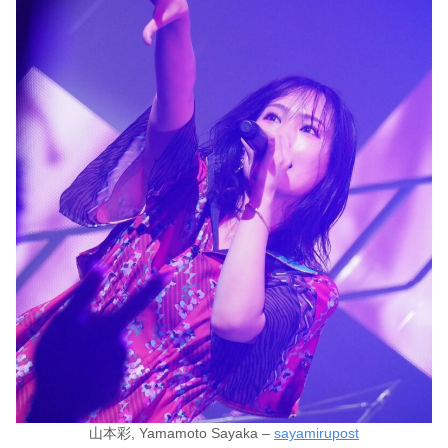
山本彩, Yamamoto Sayaka –
sayamirupost