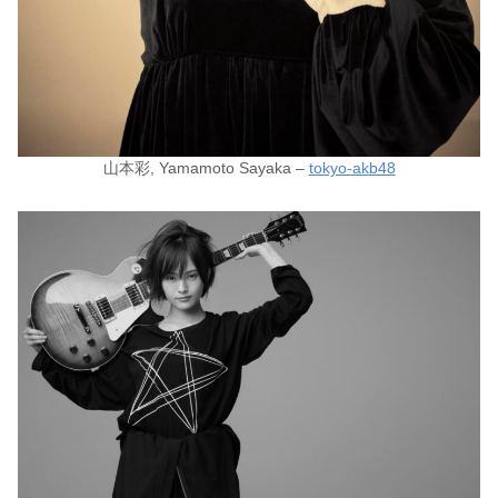
山本彩, Yamamoto Sayaka –
tokyo-akb48