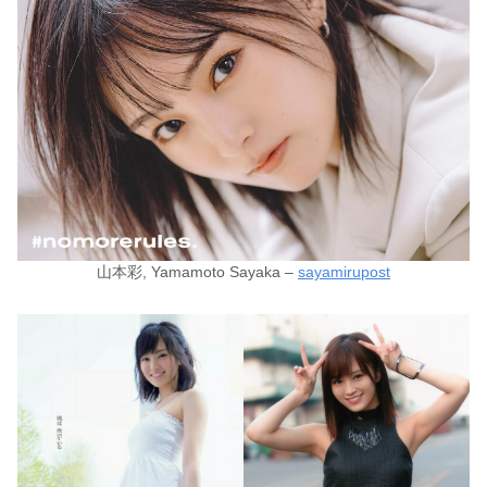
山本彩, Yamamoto Sayaka –
sayamirupost