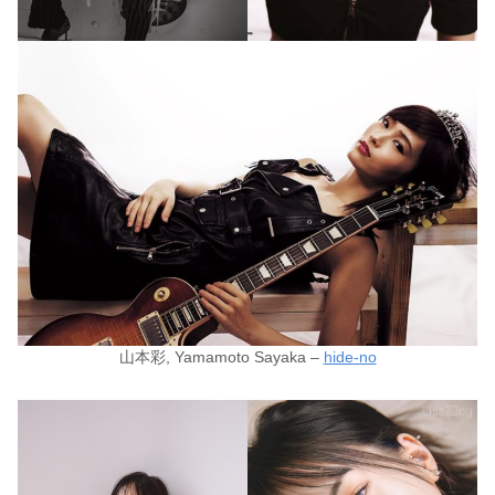
山本彩, Yamamoto Sayaka –
hide-no