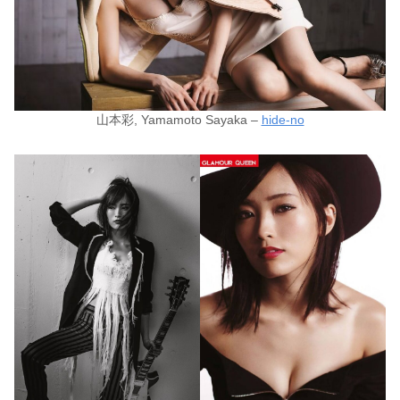
山本彩, Yamamoto Sayaka –
hide-no