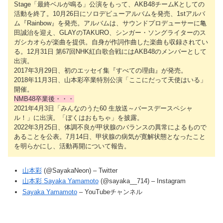
Stage「最終ベルが鳴る」公演をもって、AKB48チームKとしての
活動を終了。10月26日にソロデビューアルバムを発売、1stアルバ
ム『Rainbow』を発売。アルバムは、サウンドプロデューサーに亀
田誠治を迎え、GLAYのTAKURO、シンガー・ソングライターのス
ガシカオらが楽曲を提供。自身が作詞作曲した楽曲も収録されてい
る。12月31日 第67回NHK紅白歌合戦にはAKB48のメンバーとして
出演。
2017年3月29日、初のエッセイ集『すべての理由』が発売。
2018年11月3日、山本彩卒業特別公演「ここにだって天使はいる」
開催。
NMB48卒業後・・・
2021年4月3日「みんなのうた60 生放送～バースデースペシャ
ル！」に出演。「ぼくはおもちゃ」を披露。
2022年3月25日、体調不良が甲状腺のバランスの異常によるもので
あることを公表。7月14日、甲状腺の病気が寛解状態となったこと
を明らかにし、活動再開について報告。
山本彩
(@SayakaNeon) – Twitter
山本彩 Sayaka Yamamoto
(@sayaka__714) – Instagram
Sayaka Yamamoto
– YouTubeチャンネル