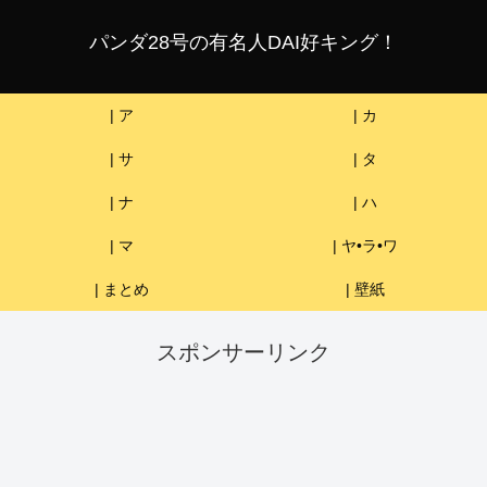
パンダ28号の有名人DAI好キング！
| ア
| カ
| サ
| タ
| ナ
| ハ
| マ
| ヤ•ラ•ワ
| まとめ
| 壁紙
スポンサーリンク