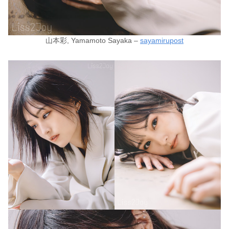
山本彩, Yamamoto Sayaka –
sayamirupost