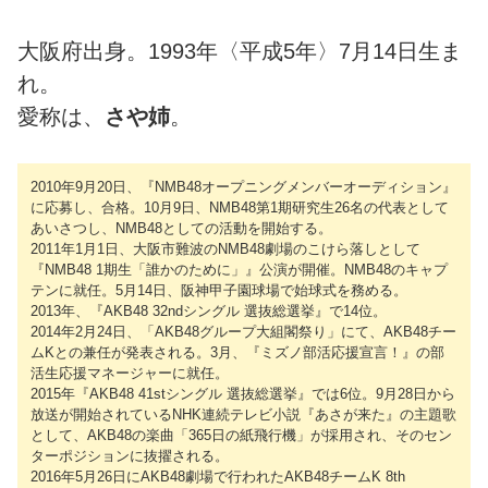
大阪府出身。1993年〈平成5年〉7月14日生ま
れ。
愛称は、
さや姉
。
2010年9月20日、『NMB48オープニングメンバーオーディション』
に応募し、合格。10月9日、NMB48第1期研究生26名の代表として
あいさつし、NMB48としての活動を開始する。
2011年1月1日、大阪市難波のNMB48劇場のこけら落しとして
『NMB48 1期生「誰かのために」』公演が開催。NMB48のキャプ
テンに就任。5月14日、阪神甲子園球場で始球式を務める。
2013年、『AKB48 32ndシングル 選抜総選挙』で14位。
2014年2月24日、「AKB48グループ大組閣祭り」にて、AKB48チー
ムKとの兼任が発表される。3月、『ミズノ部活応援宣言！』の部
活生応援マネージャーに就任。
2015年『AKB48 41stシングル 選抜総選挙』では6位。9月28日から
放送が開始されているNHK連続テレビ小説『あさが来た』の主題歌
として、AKB48の楽曲「365日の紙飛行機」が採用され、そのセン
ターポジションに抜擢される。
2016年5月26日にAKB48劇場で行われたAKB48チームK 8th