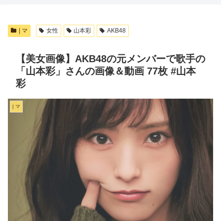
| マ
女性
山本彩
AKB48
【美女画像】AKB48の元メンバーで歌手の
「山本彩」さんの画像＆動画 77枚 #山本
彩
| マ