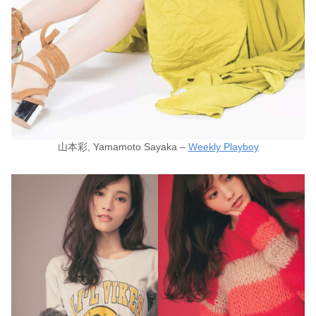
山本彩, Yamamoto Sayaka –
Weekly Playboy