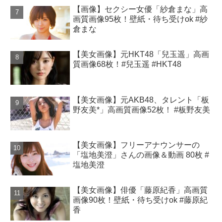
【画像】セクシー女優「紗倉まな」高
画質画像95枚！壁紙・待ち受けok #紗
倉まな
【美女画像】元HKT48「兒玉遥」高画
質画像68枚！#兒玉遥 #HKT48
【美女画像】元AKB48、タレント「板
野友美*」高画質画像52枚！ #板野友美
【美女画像】フリーアナウンサーの
「塩地美澄」さんの画像＆動画 80枚 #
塩地美澄
【美女画像】俳優「藤原紀香」高画質
画像90枚！壁紙・待ち受けok #藤原紀
香