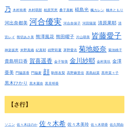
乃
椛島光
木村有希
木村萌那
柏原芳恵
桑子真帆
楓カレン
楠木ともり
河合優実
河出奈都美
清原果耶
河合奈保子
河田陽菜
清
皆藤愛子
熊澤風花
熊田曜子
宮レイ
熊切あさ美
片山萌美
菊地姫奈
神楽坂恵
米野真織
紀真耶
紺野彩夏
茅野愛衣
菊池桃子
金川紗耶
賀喜遥香
貴島明日香
金澤
金子智美
金村美玖
顔
亜美
門脇遥香
門脇麦
駒形友梨
高野麻里佳
黒島結菜
黒嵜菜々子
黒木ひかり
黒木麗奈
黒見明香
【さ行】
佐々木希
佐々木美玲
ソニン
佐々木ほのか
佐々木萌香
佐久間由