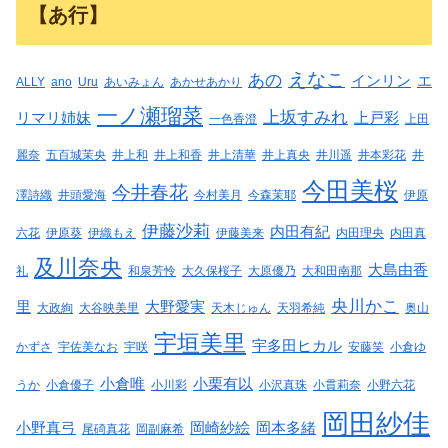
【あ行】
えなこ
あの
インリン
エ
ALLY
ano
Uru
あいみょん
あかせあかり
一ノ瀬瑠菜
上坂すみれ
リマリ姉妹
上戸彩
一色香澄
上田
麗奈
五百城茉央
井上和
井上和香
井上清華
井上真央
井川遥
井本彩花
井
今田美桜
今井春花
澤詩織
井頭愛海
今村美月
今森茉耶
伊原
伊藤沙莉
内田有紀
六花
伊原葵
伊織もえ
伊藤美来
内田理央
内田真
及川奈央
大島由香
礼
和泉芳怜
大久保桜子
大原優乃
大和田南那
央川かこ
里
大野愛実
大政絢
大谷映美里
天木じゅん
天羽希純
奥山
宇垣美里
宇多田ヒカル
かずさ
宇佐美なお
宇咲
安藤笑
小倉ゆ
小倉唯
小栗有以
うか
小倉優子
小川彩
小沢真珠
小貫莉奈
小野六花
岡田紗佳
小野真弓
岡崎紗絵
岡本多緒
尾碕真花
岡副麻希