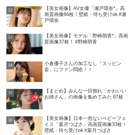
【美女画像】AV女優「瀬戸環奈*」高
画質画像86枚！壁紙・待ち受けok #瀬
戸環奈
【美女画像】モデル「野崎萌香*」高画
質画像37枚！ #野崎萌香
小倉優子さんの加工なし「スッピン
姿」にファン悶絶！！
【まとめ】みんな一目惚れ「かわいい
お姉さん」の画像を集めてみた 87枚
【美女画像】日本一危ないベビーフェ
イス「葉月つばさ」高画質画像33枚！
壁紙・待ち受けok #葉月つばさ