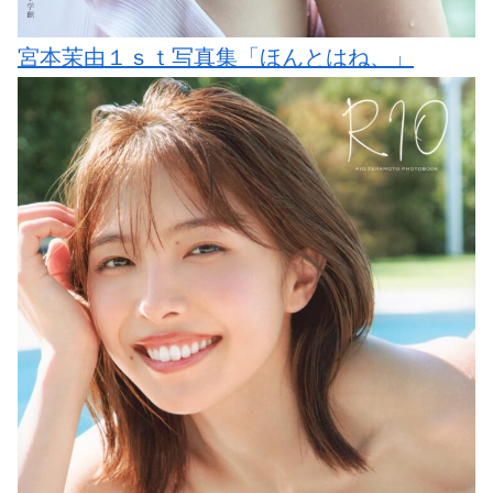
宮本茉由１ｓｔ写真集「ほんとはね、」