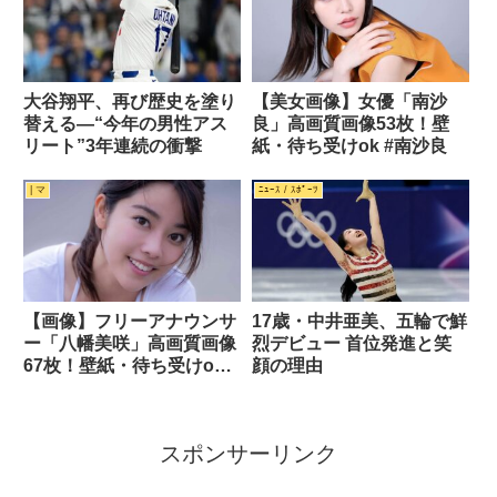
大谷翔平、再び歴史を塗り
【美女画像】女優「南沙
替える—“今年の男性アス
良」高画質画像53枚！壁
リート”3年連続の衝撃
紙・待ち受けok #南沙良
| マ
ﾆｭｰｽ / ｽﾎﾟｰﾂ
【画像】フリーアナウンサ
17歳・中井亜美、五輪で鮮
ー「八幡美咲」高画質画像
烈デビュー 首位発進と笑
67枚！壁紙・待ち受けok #
顔の理由
八幡美咲
スポンサーリンク