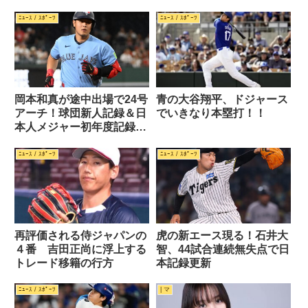
ﾆｭｰｽ / ｽﾎﾟｰﾂ
ﾆｭｰｽ / ｽﾎﾟｰﾂ
岡本和真が途中出場で24号
青の大谷翔平、ドジャース
アーチ！球団新人記録＆日
でいきなり本塁打！！
本人メジャー初年度記録を
更新
ﾆｭｰｽ / ｽﾎﾟｰﾂ
ﾆｭｰｽ / ｽﾎﾟｰﾂ
再評価される侍ジャパンの
虎の新エース現る！石井大
４番 吉田正尚に浮上する
智、44試合連続無失点で日
トレード移籍の行方
本記録更新
ﾆｭｰｽ / ｽﾎﾟｰﾂ
| マ