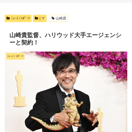
ﾆｭｰｽ / ｽﾎﾟｰﾂ
| マ
山崎貴
山崎貴監督、ハリウッド大手エージェンシ
ーと契約！
ﾆｭｰｽ / ｽﾎﾟｰﾂ