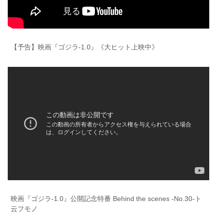
【予告】映画『ゴジラ-1.0』《大ヒット上映中》
映画『ゴジラ-1.0』公開記念特番 Behind the scenes -No.30-ト
云フモノ