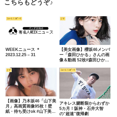
こちらもどうぞ♪
ﾆｭｰｽ / ｽﾎﾟｰﾂ
| マ
WEEKニュース ＊
【美女画像】櫻坂46メンバ
2023.12.25 – 31
ー「森田ひかる」さんの画
像＆動画 52枚#森田ひかる
#櫻坂46
| マ
ﾆｭｰｽ / ｽﾎﾟｰﾂ
【画像】乃木坂46「山下美
アキレス腱断裂からわずか
月」高画質画像95枚！壁
5カ月！阪神・石井大智
紙・待ち受けok #山下美
の“超速”復帰劇
月 #乃木坂46