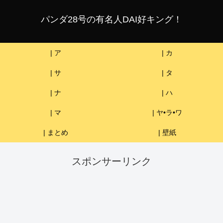
パンダ28号の有名人DAI好キング！
| ア
| カ
| サ
| タ
| ナ
| ハ
| マ
| ヤ•ラ•ワ
| まとめ
| 壁紙
スポンサーリンク