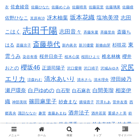
佐倉綾音
衣
佐藤ひなた
佐藤めぐみ
佐藤晴美
佐藤栞里
佐藤璃果
佐藤瞳
坂本花織
塩地美澄
冴木柚葉
志田
佐野ひなこ
其原有沙
志田千陽
志田音々
こはく
斎藤ち
斉藤朱夏
斉藤里奈
斎藤恭代
東
はる
杉咲花
斎藤京子
新内眞衣
新川優愛
新條由芽
雲うみ
桜井日奈子
椎名林檎
櫻井
染谷有香
桜木心菜
桜田ひより
沢尻
櫻坂46
おとの
正源司陽子
沢口愛華
沢口靖子
沢城みゆき
エリカ
清水あいり
澄田綾乃
涼森れむ
清水さら
清水理央
瀬戸環奈
白戸ゆめの
白間美瑠
相楽伊
白石聖
白石麻衣
篠田麻里子
織
紗倉まな
神部美咲
膳場貴子
芹澤もあ
菅井友香
西
酒井法子
郷真央
諏訪ななか
趣里
進藤あまね
酒井若菜
重盛さと美
鈴
鈴木優香
鈴木奈穂子
鈴木愛
木ゆうか
鈴木京香
鈴木保奈美
鈴木咲
鷲見玲奈
齊
理
鈴木絢音
鈴木聖
メニュー
ホーム
検索
トップ
サイドバー
関有美子
関水渚
齊藤なぎさ