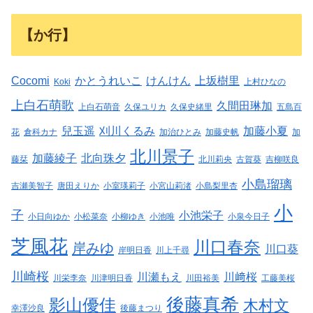
【か行】
Cocomi
かとうれいこ
けんけん
上坂樹里
Koki
上村ひなの
上白石萌歌
久間田琳加
上白石萌音
久保ユリカ
久保史緒里
五島百
兒玉遥
刈川くるみ
加藤小夏
花
倉科カナ
加治ひとみ
加藤史帆
加
北川景子
加藤綾子
北向珠夕
藤栞
北川莉央
古賀葵
吉柳咲良
小島瑠璃
吉瀬美智子
唐田えりか
小室瑛莉子
小宮山莉渚
小島梨里杏
小
子
小池栄子
小日向ゆか
小松菜奈
小柳ゆき
小池唯
小泉今日子
芝風花
川口春奈
岸みゆ
川口葵
岸明日香
川上千尋
川崎桜
川瀬もえ
川﨑桜
川栄李奈
川津明日香
川田裕美
工藤美桜
後藤真希
影山優佳
木村文
幸澤沙良
後藤まつり