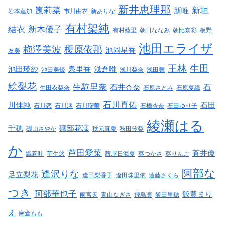
新井恵理那
嵐莉菜
新垣
新唯
岩本蓮加
市川由衣
新ありな
有村架純
結衣
新木優子
有村藍里
朝日ななみ
朝比奈彩
板野
池田エライザ
梅澤美波
榎原依那
池岡星香
友美
王林
生田
池田瑛紗
泉里香
浅倉唯
池田美優
浅川梨奈
浅田舞
絵梨花
生駒里奈
石井杏奈
石
生田衣梨奈
石原さとみ
石原夏織
石川真佑
川佳純
石田
石川恋
石川澪
石川瑠華
石橋杏奈
石田ゆり子
綾瀬はる
千穂
礒部花凜
磯山さやか
秋元真夏
秋田汐梨
か
芦田愛菜
蒼井優
織莉叶
芋生悠
茜屋日海夏
葵つかさ
葵りんご
阿部な
逢沢りな
足立梨花
逢田梨香子
逢田珠里依
遠藤さくら
つき
阿部華也子
飯豊まり
雨宮天
青山なぎさ
飛鳥凛
飯田里穂
え
麻倉もも