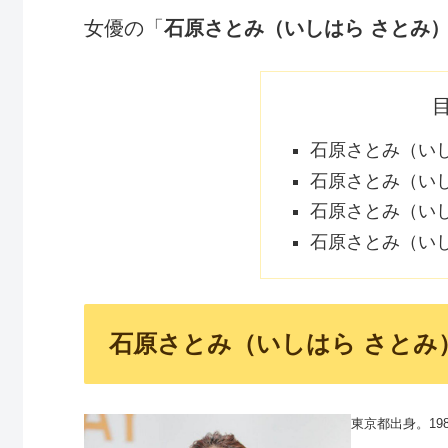
女優の「
石原さとみ（いしはら さとみ
石原さとみ（い
石原さとみ（いし
石原さとみ（いし
石原さとみ（い
石原さとみ（いしはら さとみ
東京都出身。19