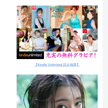
【Kindle Unlimited:読み放題】