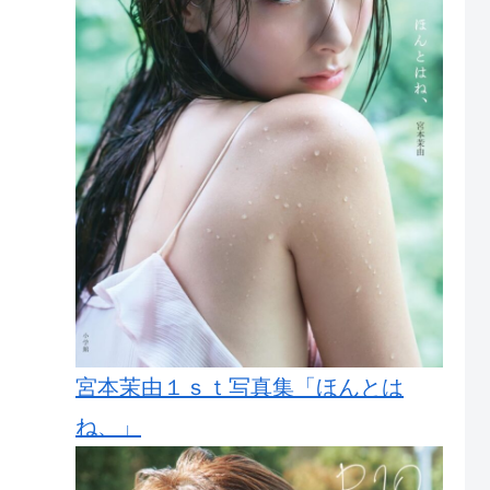
宮本茉由１ｓｔ写真集「ほんとは
ね、」