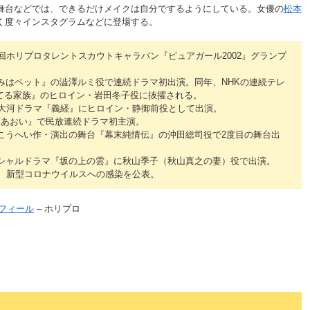
舞台などでは、できるだけメイクは自分でするようにしている。女優の
松本
く度々インスタグラムなどに登場する。
27回ホリプロタレントスカウトキャラバン『ピュアガール2002』グランプ
きみはペット』の澁澤ルミ役で連続ドラマ初出演。同年、NHKの連続テレ
てる家族』のヒロイン・岩田冬子役に抜擢される。
HK大河ドラマ『義経』にヒロイン・静御前役として出演。
Ns’あおい』で民放連続ドラマ初主演。
つかこうへい作・演出の舞台『幕末純情伝』の沖田総司役で2度目の舞台出
スペシャルドラマ『坂の上の雲』に秋山季子（秋山真之の妻）役で出演。
4日、新型コロナウイルスへの感染を公表。
フィール
– ホリプロ