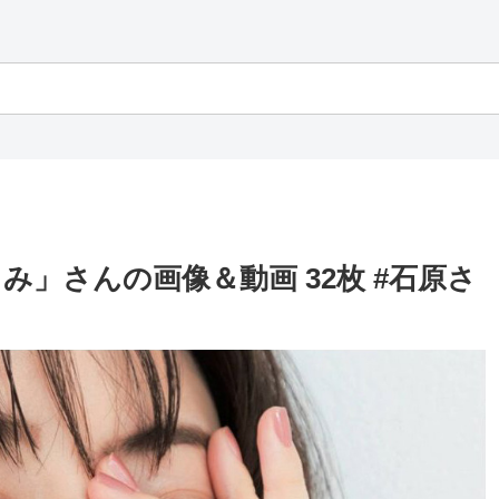
」さんの画像＆動画 32枚 #石原さ