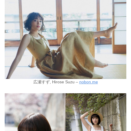
広瀬すず, Hirose Suzu –
nobon.me