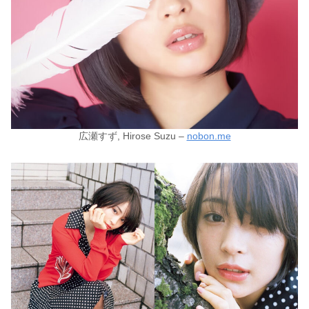
広瀬すず, Hirose Suzu –
nobon.me