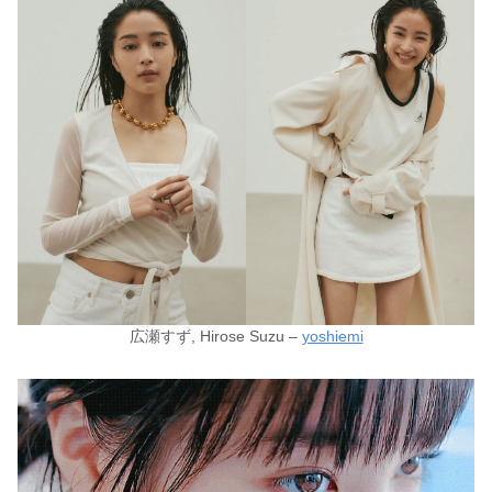
広瀬すず, Hirose Suzu –
yoshiemi