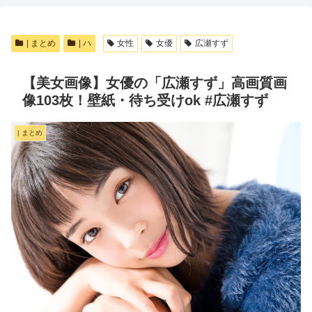
| まとめ
| ハ
女性
女優
広瀬すず
【美女画像】女優の「広瀬すず」高画質画
像103枚！壁紙・待ち受けok #広瀬すず
| まとめ