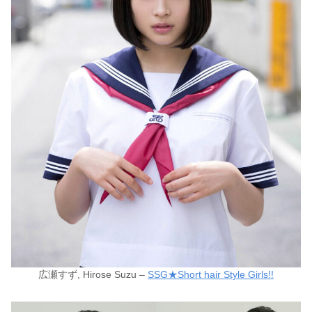
広瀬すず, Hirose Suzu –
SSG★Short hair Style Girls!!