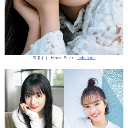
広瀬すず, Hirose Suzu –
nobon.me