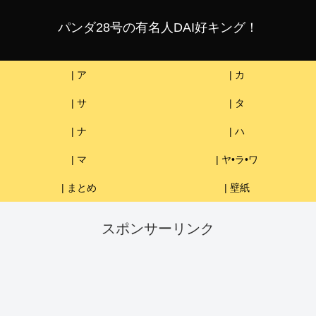
パンダ28号の有名人DAI好キング！
| ア
| カ
| サ
| タ
| ナ
| ハ
| マ
| ヤ•ラ•ワ
| まとめ
| 壁紙
スポンサーリンク