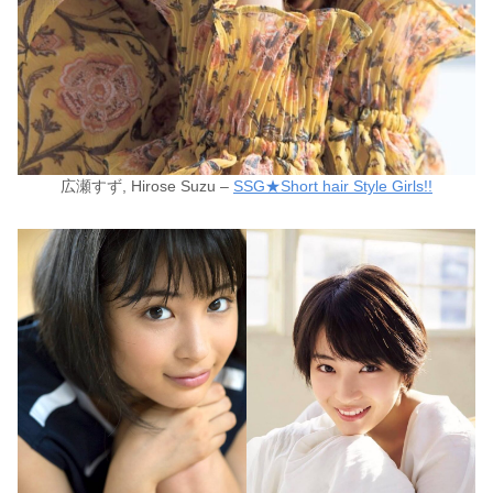
広瀬すず, Hirose Suzu –
SSG★Short hair Style Girls!!