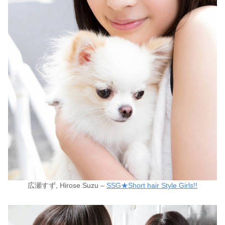
広瀬すず, Hirose Suzu –
SSG★Short hair Style Girls!!