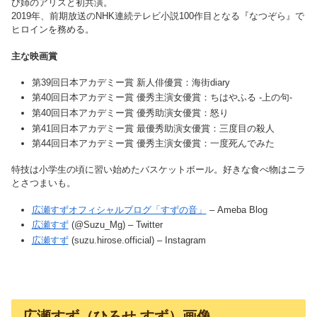
び姉のアリスと初共演。
2019年、前期放送のNHK連続テレビ小説100作目となる『なつぞら』で
ヒロインを務める。
主な映画賞
第39回日本アカデミー賞 新人俳優賞：海街diary
第40回日本アカデミー賞 優秀主演女優賞：ちはやふる -上の句-
第40回日本アカデミー賞 優秀助演女優賞：怒り
第41回日本アカデミー賞 最優秀助演女優賞：三度目の殺人
第44回日本アカデミー賞 優秀主演女優賞：一度死んでみた
特技は小学生の頃に習い始めたバスケットボール。好きな食べ物はニラ
とさつまいも。
広瀬すずオフィシャルブログ「すずの音」
– Ameba Blog
広瀬すず
(@Suzu_Mg) – Twitter
広瀬すず
(suzu.hirose.official) – Instagram
広瀬すず（ひろせ すず）画像