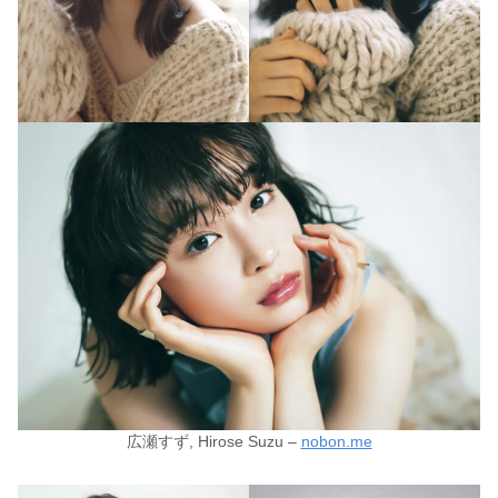
広瀬すず, Hirose Suzu –
nobon.me