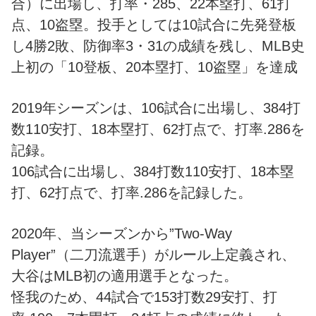
合）に出場し、打率・285、22本塁打、61打
点、10盗塁。投手としては10試合に先発登板
し4勝2敗、防御率3・31の成績を残し、MLB史
上初の「10登板、20本塁打、10盗塁」を達成
2019年シーズンは、106試合に出場し、384打
数110安打、18本塁打、62打点で、打率.286を
記録。
106試合に出場し、384打数110安打、18本塁
打、62打点で、打率.286を記録した。
2020年、当シーズンから”Two-Way
Player”（二刀流選手）がルール上定義され、
大谷はMLB初の適用選手となった。
怪我のため、44試合で153打数29安打、打