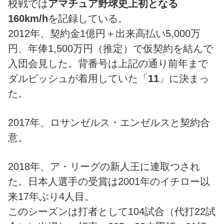
校戦では
アマチュア野球史上初となる
160km/h
を記録している。
2012年、契約金1億円＋出来高払い5,000万
円、年俸1,500万円（推定）で仮契約を結んで
入団会見した。背番号は上記の通り前年まで
ダルビッシュが着用していた「
11
」に決まっ
た。
2017年、ロサンゼルス・エンゼルスと契約合
意。
2018年、ア・リーグの新人王に連取つされ
た。日本人選手の受賞は2001年のイチロー以
来17年ぶり4人目。
このシーズンは打者として104試合（代打22試