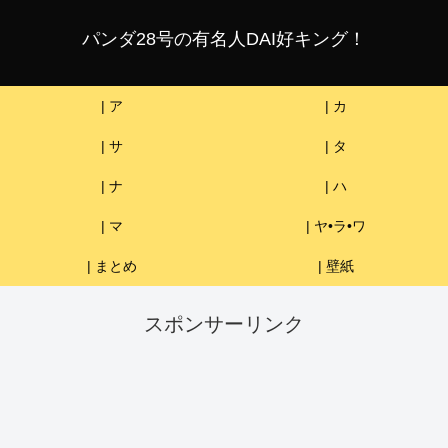
パンダ28号の有名人DAI好キング！
| ア
| カ
| サ
| タ
| ナ
| ハ
| マ
| ヤ•ラ•ワ
| まとめ
| 壁紙
スポンサーリンク