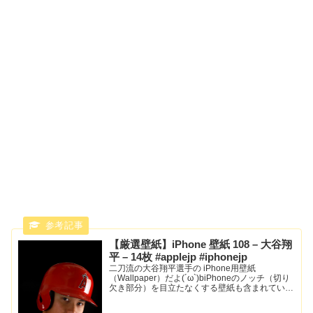
【厳選壁紙】iPhone 壁紙 108 – 大谷翔
平 – 14枚 #applejp #iphonejp
二刀流の大谷翔平選手の iPhone用壁紙
（Wallpaper）だよ(´ω`)biPhoneのノッチ（切り
欠き部分）を目立たなくする壁紙も含まれていま
す！rakuten_design="slide";rakuten_af...