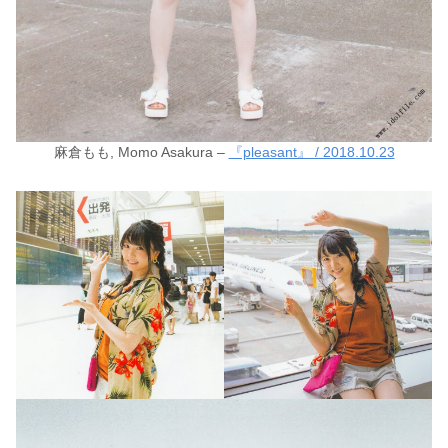
麻倉もも, Momo Asakura –
『pleasant』 / 2018.10.23