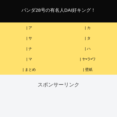
パンダ28号の有名人DAI好キング！
| ア
| カ
| サ
| タ
| ナ
| ハ
| マ
| ヤ•ラ•ワ
| まとめ
| 壁紙
スポンサーリンク