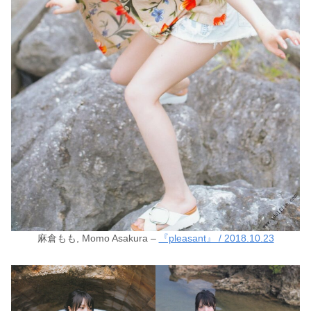
麻倉もも, Momo Asakura –
『pleasant』 / 2018.10.23