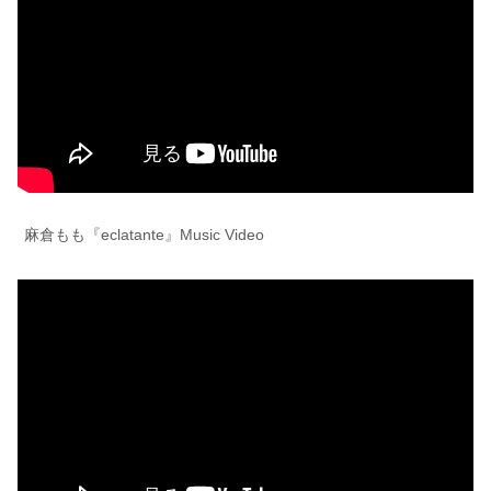
麻倉もも『eclatante』Music Video