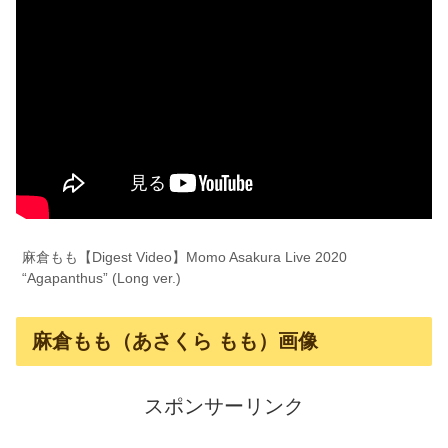
麻倉もも【Digest Video】Momo Asakura Live 2020
“Agapanthus” (Long ver.)
麻倉もも（あさくら もも）画像
スポンサーリンク