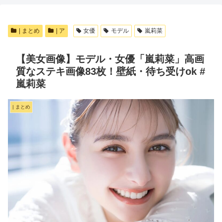
| まとめ
| ア
女優
モデル
嵐莉菜
【美女画像】モデル・女優「嵐莉菜」高画
質なステキ画像83枚！壁紙・待ち受けok #
嵐莉菜
| まとめ