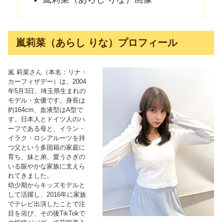
嵐莉菜（あらし りな）プロフィール
嵐 莉菜さん（本名：リナ・
カーフィザデー）は、2004
年5月3日、埼玉県生まれの
モデル・女優です。身長は
約164cm、血液型はA型で
す。日本人とドイツ人のハ
ーフである母と、イラン・
イラク・ロシアルーツを持
つ父という多国籍の家庭に
育ち、妹と弟、愛うさぎの
いる賑やかな家族に支えら
れてきました。
幼少期からキッズモデルと
して活躍し、2016年に家族
でテレビ出演したことで注
目を浴び、その後TikTokで