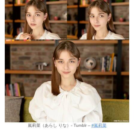
嵐莉菜（あらし りな）- Tumblr –
#嵐莉菜