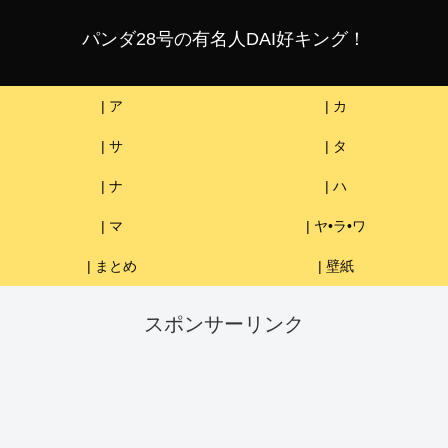
パンダ28号の有名人DAI好キング！
| ア
| カ
| サ
| タ
| ナ
| ハ
| マ
| ヤ•ラ•ワ
| まとめ
| 壁紙
スポンサーリンク