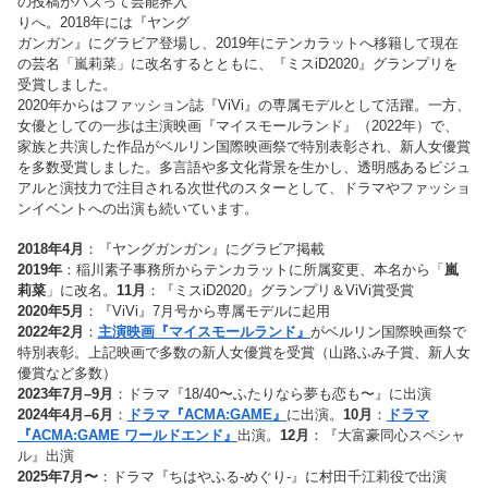
の投稿がバズって芸能界入
りへ。2018年には『ヤング
ガンガン』にグラビア登場し、2019年にテンカラットへ移籍して現在
の芸名「嵐莉菜」に改名するとともに、『ミスiD2020』グランプリを
受賞しました。
2020年からはファッション誌『ViVi』の専属モデルとして活躍。一方、
女優としての一歩は主演映画『マイスモールランド』（2022年）で、
家族と共演した作品がベルリン国際映画祭で特別表彰され、新人女優賞
を多数受賞しました。多言語や多文化背景を生かし、透明感あるビジュ
アルと演技力で注目される次世代のスターとして、ドラマやファッショ
ンイベントへの出演も続いています。
2018年4月
：『ヤングガンガン』にグラビア掲載
2019年
：稲川素子事務所からテンカラットに所属変更、本名から「
嵐
莉菜
」に改名。
11月
：『ミスiD2020』グランプリ＆ViVi賞受賞
2020年5月
：『ViVi』7月号から専属モデルに起用
2022年2月
：
主演映画『マイスモールランド』
がベルリン国際映画祭で
特別表彰。上記映画で多数の新人女優賞を受賞（山路ふみ子賞、新人女
優賞など多数）
2023年7月–9月
：ドラマ『18/40〜ふたりなら夢も恋も〜』に出演
2024年4月–6月
：
ドラマ『ACMA:GAME』
に出演。
10月
：
ドラマ
『ACMA:GAME ワールドエンド』
出演。
12月
：『大富豪同心スペシャ
ル』出演
2025年7月〜
：ドラマ『ちはやふる-めぐり-』に村田千江莉役で出演