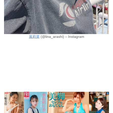
嵐莉菜
(@lina_arashi) – Instagram