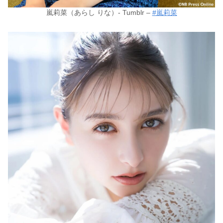
嵐莉菜（あらし りな）- Tumblr –
#嵐莉菜