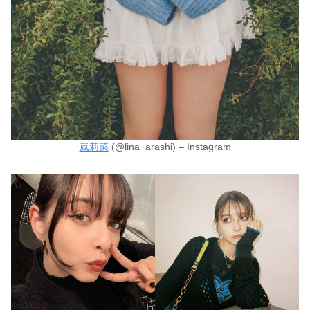
嵐莉菜
(@lina_arashi) – Instagram