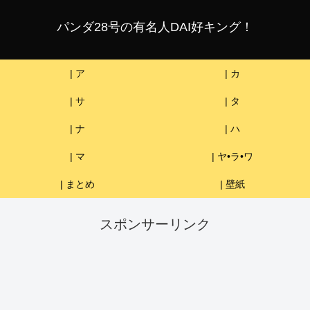
パンダ28号の有名人DAI好キング！
| ア
| カ
| サ
| タ
| ナ
| ハ
| マ
| ヤ•ラ•ワ
| まとめ
| 壁紙
スポンサーリンク