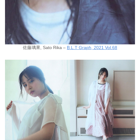
佐藤璃果, Sato Rika –
B.L.T Graph, 2021 Vol.68