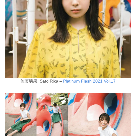
佐藤璃果, Sato Rika –
Platinum Flash 2021 Vol.17