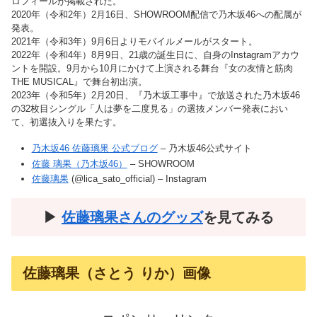
ロフィールが掲載された。
2020年（令和2年）2月16日、SHOWROOM配信で乃木坂46への配属が
発表。
2021年（令和3年）9月6日よりモバイルメールがスタート。
2022年（令和4年）8月9日、21歳の誕生日に、自身のInstagramアカウ
ントを開設。9月から10月にかけて上演される舞台『女の友情と筋肉
THE MUSICAL』で舞台初出演。
2023年（令和5年）2月20日、『乃木坂工事中』で放送された乃木坂46
の32枚目シングル「人は夢を二度見る」の選抜メンバー発表におい
て、初選抜入りを果たす。
乃木坂46 佐藤璃果 公式ブログ
– 乃木坂46公式サイト
佐藤 璃果（乃木坂46）
– SHOWROOM
佐藤璃果
(@lica_sato_official) – Instagram
▶︎
佐藤璃果さんのグッズ
を見てみる
佐藤璃果（さとう りか）画像