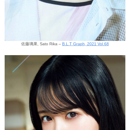
佐藤璃果, Sato Rika –
B.L.T Graph, 2021 Vol.68