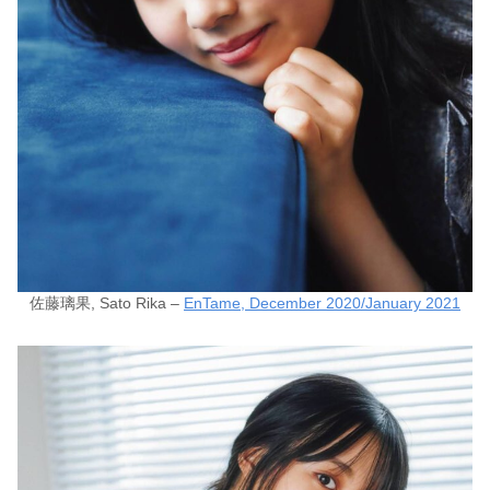
佐藤璃果, Sato Rika –
EnTame, December 2020/January 2021