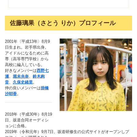
佐藤璃果（さとう りか）プロフィール
2001年〈平成13年〉8月9
日生まれ。岩手県出身。
アイドルになるために高
専（高等専門学校）から
高校に編入している。
好きなメンバーは
西野七
瀬
、
堀未央奈
、
鈴木絢
音
、
久保史緒里
。
仲の良いメンバーは
掛橋
沙耶香
。
2018年（平成30年）8月19
日、坂道合同オーディシ
ョンに合格。
2019年（令和元年）9月7日、坂道研修生の公式サイトがオープンしプ