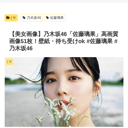
| サ
乃木坂46
佐藤璃果
【美女画像】乃木坂46「佐藤璃果」高画質
画像51枚！壁紙・待ち受けok #佐藤璃果 #
乃木坂46
| サ