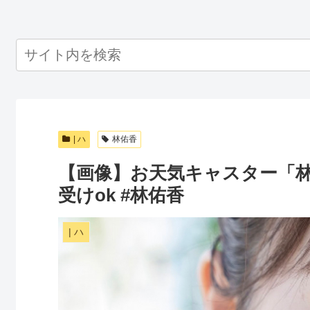
| ハ
林佑香
【画像】お天気キャスター「林
受けok #林佑香
| ハ