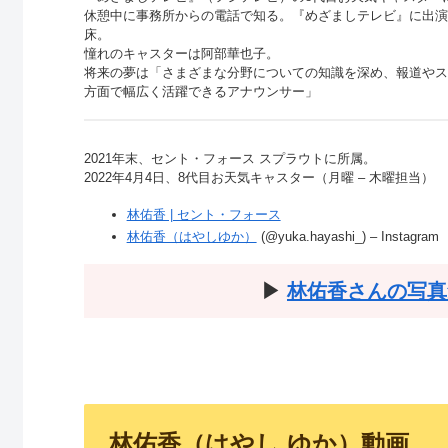
休憩中に事務所からの電話で知る。『めざましテレビ』に出演
床。
憧れのキャスターは阿部華也子。
将来の夢は「さまざまな分野についての知識を深め、報道やス
方面で幅広く活躍できるアナウンサー」
2021年末、セント・フォース スプラウトに所属。
2022年4月4日、8代目お天気キャスター（月曜 – 木曜担当）
林佑香 | セント・フォース
林佑香（はやしゆか）
(@yuka.hayashi_) – Instagram
▶︎
林佑香さんの写真
林佑香（はやし ゆか）動画