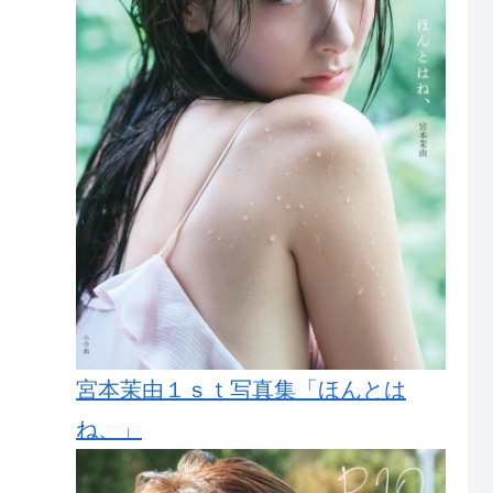
宮本茉由１ｓｔ写真集「ほんとは
ね、」