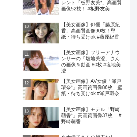
レント「板野友美*」高画質
画像52枚！ #板野友美
【美女画像】俳優「藤原紀
香」高画質画像90枚！壁
紙・待ち受けok #藤原紀香
【美女画像】フリーアナウ
ンサーの「塩地美澄」さん
の画像＆動画 80枚 #塩地美
澄
【美女画像】AV女優「瀬戸
環奈*」高画質画像86枚！壁
紙・待ち受けok #瀬戸環奈
【美女画像】モデル「野崎
萌香*」高画質画像37枚！ #
野崎萌香