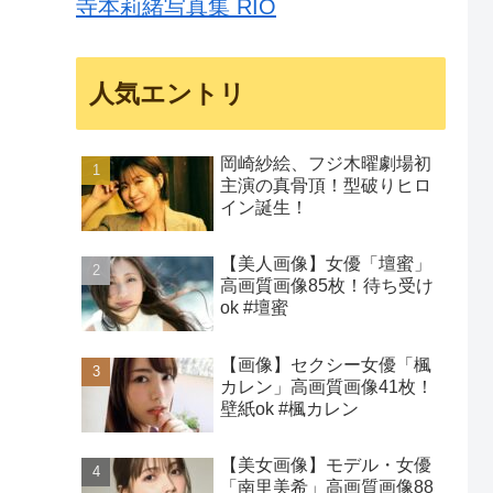
寺本莉緒写真集 RIO
人気エントリ
岡崎紗絵、フジ木曜劇場初
主演の真骨頂！型破りヒロ
イン誕生！
【美人画像】女優「壇蜜」
高画質画像85枚！待ち受け
ok #壇蜜
【画像】セクシー女優「楓
カレン」高画質画像41枚！
壁紙ok #楓カレン
【美女画像】モデル・女優
「南里美希」高画質画像88