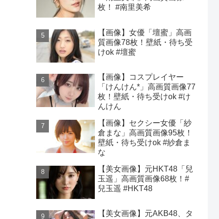
枚！ #南里美希
【画像】女優「壇蜜」高画
質画像78枚！壁紙・待ち受
けok #壇蜜
【画像】コスプレイヤー
「けんけん*」高画質画像77
枚！壁紙・待ち受けok #け
んけん
【画像】セクシー女優「紗
倉まな」高画質画像95枚！
壁紙・待ち受けok #紗倉ま
な
【美女画像】元HKT48「兒
玉遥」高画質画像68枚！#
兒玉遥 #HKT48
【美女画像】元AKB48、タ