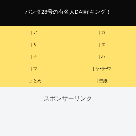
パンダ28号の有名人DAI好キング！
| ア
| カ
| サ
| タ
| ナ
| ハ
| マ
| ヤ•ラ•ワ
| まとめ
| 壁紙
スポンサーリンク