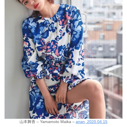
山本舞香 – Yamamoto Maika –
anan, 2020.04.15