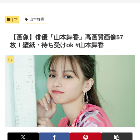
| マ
山本舞香
【画像】俳優「山本舞香」高画質画像57
枚！壁紙・待ち受けok #山本舞香
| マ