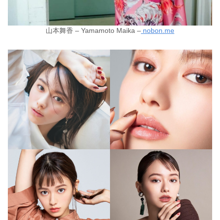
山本舞香 – Yamamoto Maika –
nobon.me