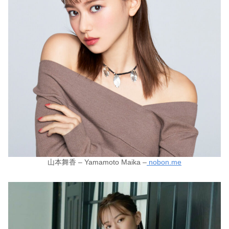
山本舞香 – Yamamoto Maika –
nobon.me