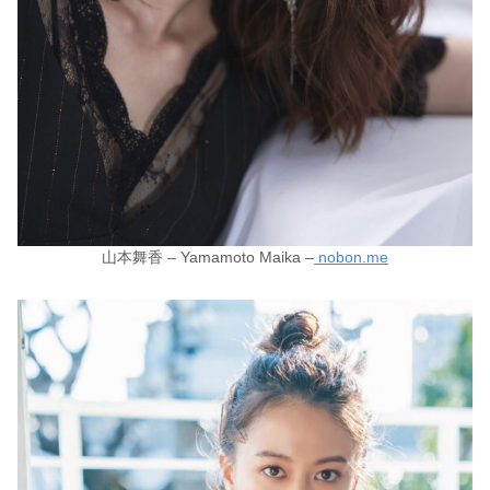
山本舞香 – Yamamoto Maika –
nobon.me