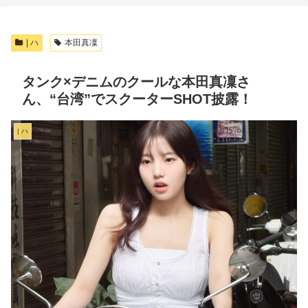
| ハ
本田真凜
タンク×デニムのクールな本田真凜さ
ん、“台湾”でスクーターSHOT披露！
| ハ