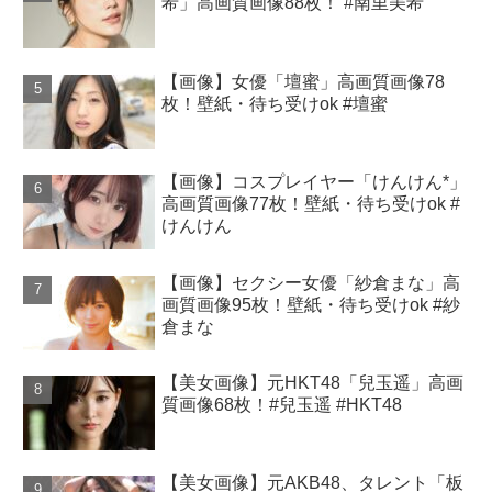
希」高画質画像88枚！ #南里美希
【画像】女優「壇蜜」高画質画像78
枚！壁紙・待ち受けok #壇蜜
【画像】コスプレイヤー「けんけん*」
高画質画像77枚！壁紙・待ち受けok #
けんけん
【画像】セクシー女優「紗倉まな」高
画質画像95枚！壁紙・待ち受けok #紗
倉まな
【美女画像】元HKT48「兒玉遥」高画
質画像68枚！#兒玉遥 #HKT48
【美女画像】元AKB48、タレント「板