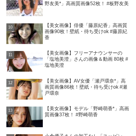
野友美*」高画質画像52枚！ #板野友美
【美女画像】俳優「藤原紀香」高画質
画像90枚！壁紙・待ち受けok #藤原紀
香
【美女画像】フリーアナウンサーの
「塩地美澄」さんの画像＆動画 80枚 #
塩地美澄
【美女画像】AV女優「瀬戸環奈*」高
画質画像86枚！壁紙・待ち受けok #瀬
戸環奈
【美女画像】モデル「野崎萌香*」高画
質画像37枚！ #野崎萌香