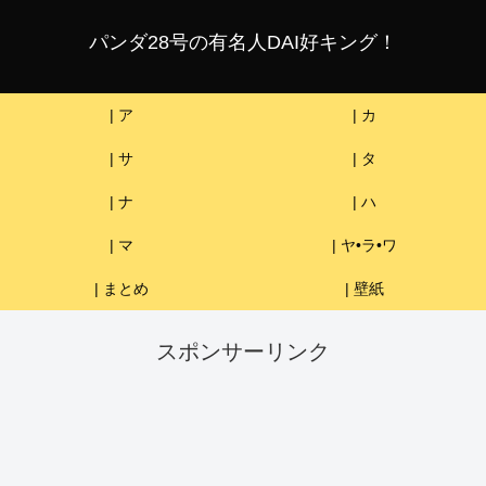
パンダ28号の有名人DAI好キング！
| ア
| カ
| サ
| タ
| ナ
| ハ
| マ
| ヤ•ラ•ワ
| まとめ
| 壁紙
スポンサーリンク