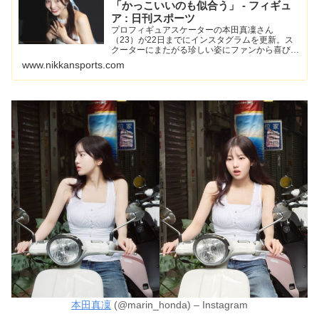
「かっこいいのも似合う」 - フィギュ
ア : 日刊スポーツ
プロフィギュアスケーターの本田真凜さん
（23）が22日までにインスタグラムを更新。ス
クーターにまたがる珍しい姿にファンから喜びの
声があがっている。8月21日の… - 日刊スポーツ
www.nikkansports.com
新聞社のニュースサイト、ニッカンスポーツ・コ
ム（nikkans...
本田真凜
(@marin_honda) – Instagram