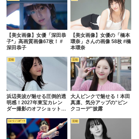
【美女画像】女優「深田恭
【美女画像】女優の「橋本
子*」高画質画像67枚！ #
環奈」さんの画像 58枚 #橋
深田恭子
本環奈
芸能
芸能
浜辺美波が魅せる圧倒的透
大人ピンクで魅せる！本田
明感！2027年東宝カレン
真凛、気分アップの“ピン
ダー撮影のオフショットが
クコーデ”披露
話題
ﾆｭｰｽ / ｽﾎﾟｰﾂ
芸能