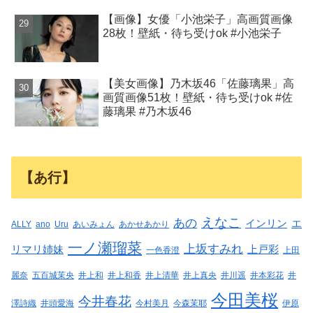
【画像】女優「小池栄子」高画質画像
28枚！壁紙・待ち受けok #小池栄子
【美女画像】乃木坂46「佐藤璃果」高
画質画像51枚！壁紙・待ち受けok #佐
藤璃果 #乃木坂46
【あ行】
えなこ
あの
インリン
エ
ALLY
ano
Uru
あいみょん
あかせあかり
一ノ瀬瑠菜
上坂すみれ
リマリ姉妹
上戸彩
一色香澄
上田
麗奈
五百城茉央
井上和
井上和香
井上清華
井上真央
井川遥
井本彩花
井
今田美桜
今井春花
澤詩織
井頭愛海
今村美月
今森茉耶
伊原