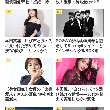
画質画像55枚！壁紙・待ち
枚！壁紙・待ち受けok #ヒ
受けok #羽柴なつみ
ロド歩美
| ハ
| ハ
本田真凜、叫び声と涙の先
BOØWYが結成40周年を記
に見つけた初めての“演
念してBlu-ray5タイトルと
技”の歓び──リンクからス
7インチシングルBOX発売
クリーンへ
するぞ！！
| ハ
| ハ
【美女画像】女優の「比嘉
本田翼、“自分らしく”を選
愛未」さんの画像 40枚 #比
び続ける覚悟——30代を超
嘉愛未
えて実感した心の変化
| まとめ
| ハ