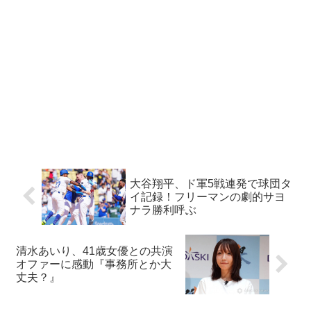
大谷翔平、ド軍5戦連発で球団タ
イ記録！フリーマンの劇的サヨ
ナラ勝利呼ぶ
清水あいり、41歳女優との共演
オファーに感動『事務所とか大
丈夫？』