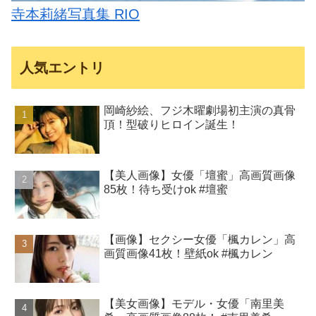
寺本莉緒写真集 RIO
人気エントリ
岡崎紗絵、フジ木曜劇場初主演の真骨
頂！型破りヒロイン誕生！
【美人画像】女優「壇蜜」高画質画像
85枚！待ち受けok #壇蜜
【画像】セクシー女優「楓カレン」高
画質画像41枚！壁紙ok #楓カレン
【美女画像】モデル・女優「南里美