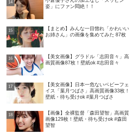
小倉優子さんの加工なし「スッピン
姿」にファン悶絶！！
【まとめ】みんな一目惚れ「かわいい
お姉さん」の画像を集めてみた 87枚
【美女画像】グラドル「志田音々」高
画質画像87枚！壁紙ok #志田音々
【美女画像】日本一危ないベビーフェ
イス「葉月つばさ」高画質画像33枚！
壁紙・待ち受けok #葉月つばさ
【画像】全裸監督「森田望智」高画質
画像129枚！壁紙・待ち受けok #森田
望智