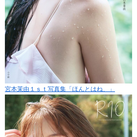
宮本茉由１ｓｔ写真集「ほんとはね、」