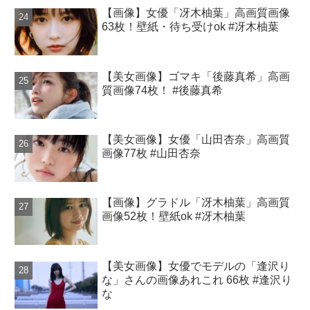
【画像】女優「冴木柚葉」高画質画像
63枚！壁紙・待ち受けok #冴木柚葉
【美女画像】ゴマキ「後藤真希」高画
質画像74枚！ #後藤真希
【美女画像】女優「山田杏奈」高画質
画像77枚 #山田杏奈
【画像】グラドル「冴木柚葉」高画質
画像52枚！壁紙ok #冴木柚葉
【美女画像】女優でモデルの「逢沢り
な」さんの画像あれこれ 66枚 #逢沢り
な