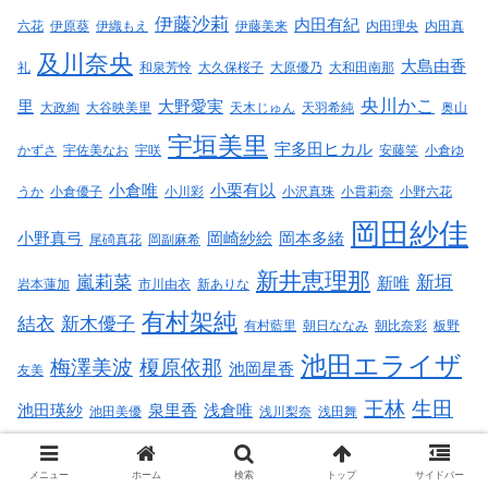
伊藤沙莉
内田有紀
六花
伊原葵
伊織もえ
伊藤美来
内田理央
内田真
及川奈央
大島由香
礼
和泉芳怜
大久保桜子
大原優乃
大和田南那
央川かこ
里
大野愛実
大政絢
大谷映美里
天木じゅん
天羽希純
奥山
宇垣美里
宇多田ヒカル
かずさ
宇佐美なお
宇咲
安藤笑
小倉ゆ
小倉唯
小栗有以
うか
小倉優子
小川彩
小沢真珠
小貫莉奈
小野六花
岡田紗佳
小野真弓
岡崎紗絵
岡本多緒
尾碕真花
岡副麻希
新井恵理那
嵐莉菜
新垣
新唯
岩本蓮加
市川由衣
新ありな
有村架純
結衣
新木優子
有村藍里
朝日ななみ
朝比奈彩
板野
池田エライザ
梅澤美波
榎原依那
池岡星香
友美
王林
生田
池田瑛紗
泉里香
浅倉唯
池田美優
浅川梨奈
浅田舞
絵梨花
生駒里奈
石井杏奈
石
生田衣梨奈
石原さとみ
石原夏織
メニュー
ホーム
検索
トップ
サイドバー
石川真佑