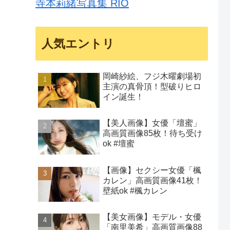
寺本莉緒写真集 RIO
人気エントリ
岡崎紗絵、フジ木曜劇場初
主演の真骨頂！型破りヒロ
イン誕生！
【美人画像】女優「壇蜜」
高画質画像85枚！待ち受け
ok #壇蜜
【画像】セクシー女優「楓
カレン」高画質画像41枚！
壁紙ok #楓カレン
【美女画像】モデル・女優
「南里美希」高画質画像88