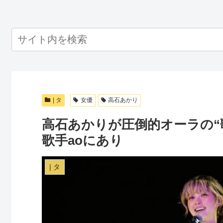
| タ
女優
高石あかり
高石あかりが圧倒的オーラの“
歌手aoにあり
| タ