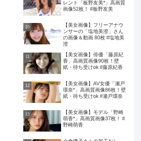
レント「板野友美*」高画質
画像52枚！ #板野友美
【美女画像】フリーアナウ
ンサーの「塩地美澄」さん
の画像＆動画 80枚 #塩地美
澄
【美女画像】俳優「藤原紀
香」高画質画像90枚！壁
紙・待ち受けok #藤原紀香
【美女画像】AV女優「瀬戸
環奈*」高画質画像86枚！壁
紙・待ち受けok #瀬戸環奈
【美女画像】モデル「野崎
萌香*」高画質画像37枚！ #
野崎萌香