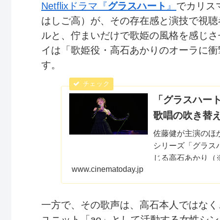
Netflixドラマ『
グラスハート
』
でカリス
はしご高）が、その存在感と演技で視聴
ルと、佇まいだけで歌姫の風格を感じさ
イは「歌姫役・高石あかりのオーラに衝
す。
「グラスハー
歌唱の吹き替え
佐藤健が主演のほか
シリーズ「グラス
じる高石あかり（
www.cinematoday.jp
いる。
一方で、その歌声は、高石本人ではなく、
ユニット「ao」として活動する女性シ