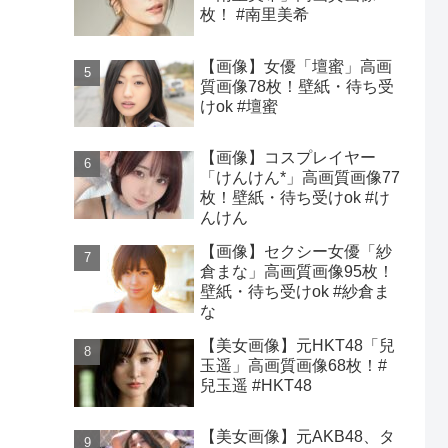
枚！ #南里美希
【画像】女優「壇蜜」高画
質画像78枚！壁紙・待ち受
けok #壇蜜
【画像】コスプレイヤー
「けんけん*」高画質画像77
枚！壁紙・待ち受けok #け
んけん
【画像】セクシー女優「紗
倉まな」高画質画像95枚！
壁紙・待ち受けok #紗倉ま
な
【美女画像】元HKT48「兒
玉遥」高画質画像68枚！#
兒玉遥 #HKT48
【美女画像】元AKB48、タ