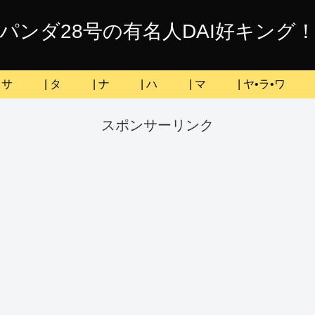
パンダ28号の有名人DAI好キング
| サ
| タ
| ナ
| ハ
| マ
| ヤ•ラ•ワ
スポンサーリンク