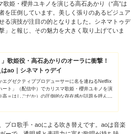
マ歌姫・櫻井ユキノを演じる高石あかり（“高”は
者を圧倒しています。美しく張りのあるビジュア
せる演技が注目の的となりました。シネマトゥデ
撃」と報じ、その魅力を大きく取り上げていま
ト」歌姫役・高石あかりのオーラに衝撃！
はao｜シネマトゥデイ
エグゼクティブプロデューサーに名を連ねるNetflix
ハート」（配信中）でカリスマ歌姫・櫻井ユキノを演
※高＝はしごだか）の圧倒的な存在感が話題を呼んで
プロ歌手・aoによる吹き替えです。aoは音楽
ンガーで、透明感と表現力に富む歌唱が持ち味。