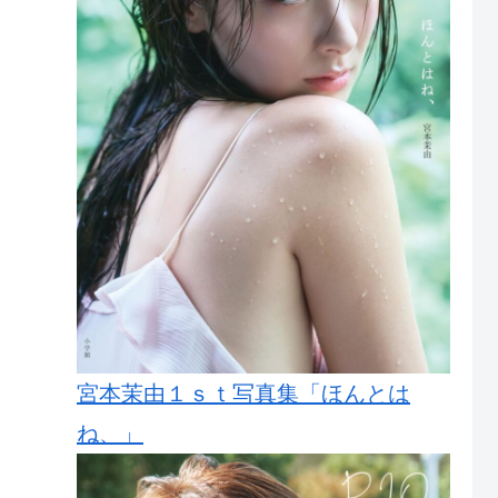
宮本茉由１ｓｔ写真集「ほんとは
ね、」