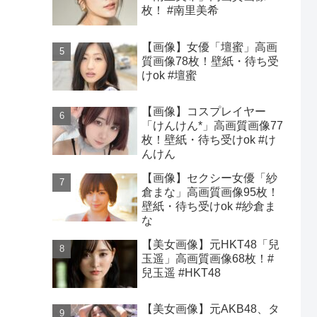
枚！ #南里美希
【画像】女優「壇蜜」高画
質画像78枚！壁紙・待ち受
けok #壇蜜
【画像】コスプレイヤー
「けんけん*」高画質画像77
枚！壁紙・待ち受けok #け
んけん
【画像】セクシー女優「紗
倉まな」高画質画像95枚！
壁紙・待ち受けok #紗倉ま
な
【美女画像】元HKT48「兒
玉遥」高画質画像68枚！#
兒玉遥 #HKT48
【美女画像】元AKB48、タ