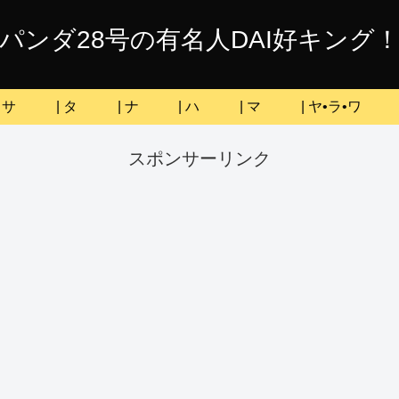
パンダ28号の有名人DAI好キング
| サ
| タ
| ナ
| ハ
| マ
| ヤ•ラ•ワ
スポンサーリンク