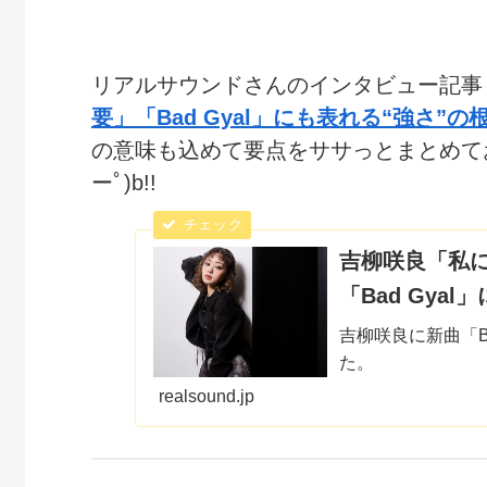
リアルサウンドさんのインタビュー記事
要」「Bad Gyal」にも表れる“強さ”
の意味も込めて要点をササっとまとめてお
ーﾟ)b!!
吉柳咲良「私
「Bad Gya
吉柳咲良に新曲「B
た。
realsound.jp