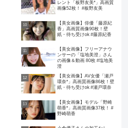
レント「板野友美*」高画質
画像52枚！ #板野友美
【美女画像】俳優「藤原紀
香」高画質画像90枚！壁
紙・待ち受けok #藤原紀香
【美女画像】フリーアナウ
ンサーの「塩地美澄」さん
の画像＆動画 80枚 #塩地美
澄
【美女画像】AV女優「瀬戸
環奈*」高画質画像86枚！壁
紙・待ち受けok #瀬戸環奈
【美女画像】モデル「野崎
萌香*」高画質画像37枚！ #
野崎萌香