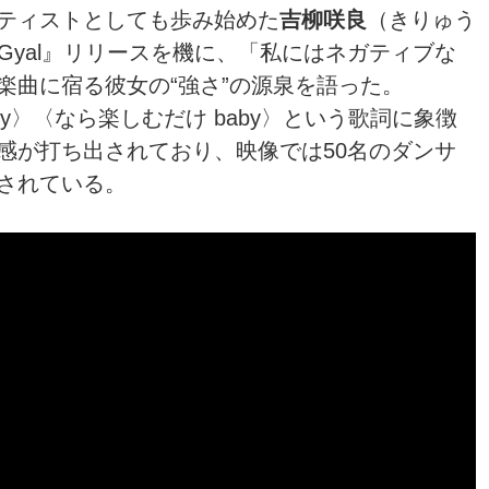
ティストとしても歩み始めた
吉柳咲良
（きりゅう
Gyal』リリースを機に、「私にはネガティブな
楽曲に宿る彼女の“強さ”の源泉を語った。
zy〉〈なら楽しむだけ baby〉という歌詞に象徴
感が打ち出されており、映像では50名のダンサ
されている。