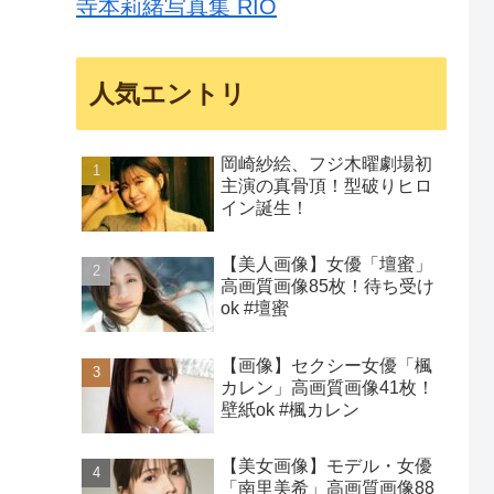
寺本莉緒写真集 RIO
人気エントリ
岡崎紗絵、フジ木曜劇場初
主演の真骨頂！型破りヒロ
イン誕生！
【美人画像】女優「壇蜜」
高画質画像85枚！待ち受け
ok #壇蜜
【画像】セクシー女優「楓
カレン」高画質画像41枚！
壁紙ok #楓カレン
【美女画像】モデル・女優
「南里美希」高画質画像88