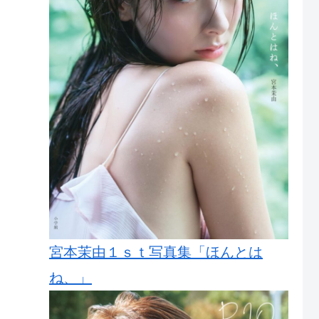
宮本茉由１ｓｔ写真集「ほんとは
ね、」