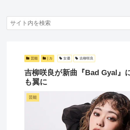
芸能
| カ
女優
吉柳咲良
吉柳咲良が新曲『Bad Gya
も翼に
芸能