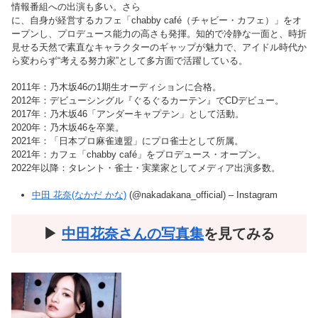
情報番組への出演も多い。さら
に、自身が経営するカフェ「chabby café（チャビー・カフェ）」をオ
ープンし、プロデュース能力の高さも発揮。知的で冷静な一面と、時折
見せる天然で素直なキャラクターのギャップが魅力で、アイドル時代か
ら変わらず“考える努力家”として多方面で活躍している。
2011年：乃木坂46の1期生オーディションに合格。
2012年：デビューシングル『ぐるぐるカーテン』でCDデビュー。
2017年：乃木坂46「アンダーキャプテン」として活動。
2020年：乃木坂46を卒業。
2021年：「日本プロ麻雀連盟」にプロ雀士として所属。
2021年：カフェ「chabby café」をプロデュース・オープン。
2022年以降：タレント・雀士・実業家としてメディア出演多数。
中田 花奈(なかだ かな)
(@nakadakana_official) – Instagram
▶︎
中田花奈さんの写真集
を見てみる