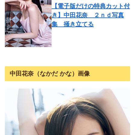
【電子版だけの特典カット付
き】中田花奈 ２ｎｄ写真
集 掻き立てる
中田花奈（なかだ かな）画像