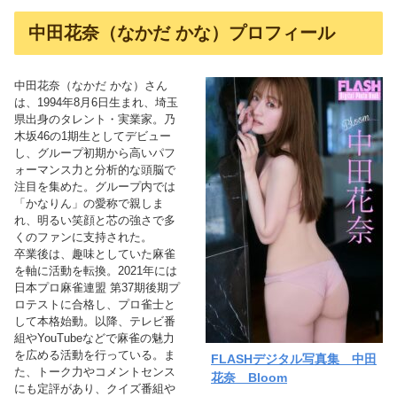
中田花奈（なかだ かな）プロフィール
中田花奈（なかだ かな）さん
は、1994年8月6日生まれ、埼玉
県出身のタレント・実業家。乃
木坂46の1期生としてデビュー
し、グループ初期から高いパフ
ォーマンス力と分析的な頭脳で
注目を集めた。グループ内では
「かなりん」の愛称で親しま
れ、明るい笑顔と芯の強さで多
くのファンに支持された。
卒業後は、趣味としていた麻雀
を軸に活動を転換。2021年には
日本プロ麻雀連盟 第37期後期プ
ロテストに合格し、プロ雀士と
して本格始動。以降、テレビ番
組やYouTubeなどで麻雀の魅力
を広める活動を行っている。ま
FLASHデジタル写真集 中田
た、トーク力やコメントセンス
花奈 Bloom
にも定評があり、クイズ番組や