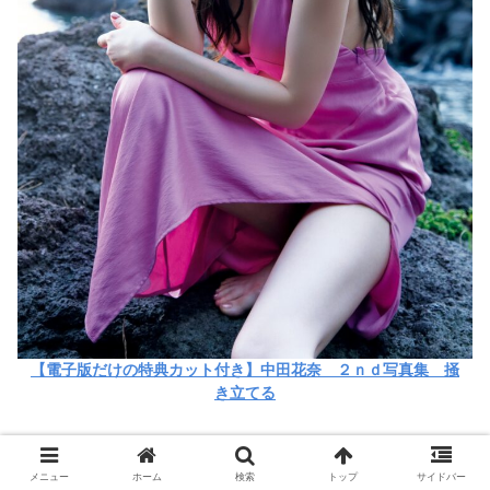
【電子版だけの特典カット付き】中田花奈 ２ｎｄ写真集 掻
き立てる
メニュー
ホーム
検索
トップ
サイドバー