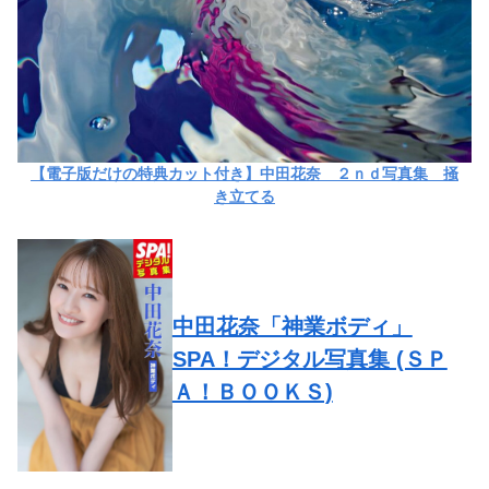
【電子版だけの特典カット付き】中田花奈 ２ｎｄ写真集 掻
き立てる
中田花奈「神業ボディ」
SPA！デジタル写真集 (ＳＰ
Ａ！ＢＯＯＫＳ)