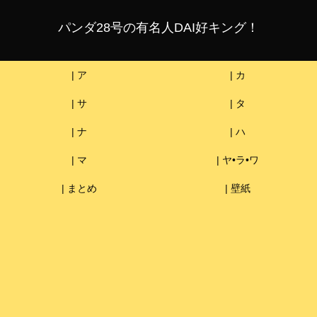
パンダ28号の有名人DAI好キング！
| ア
| カ
| サ
| タ
| ナ
| ハ
| マ
| ヤ•ラ•ワ
| まとめ
| 壁紙