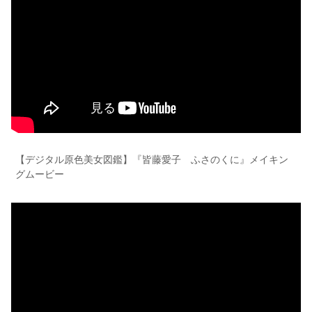
【デジタル原色美女図鑑】『皆藤愛子 ふさのくに』メイキン
グムービー