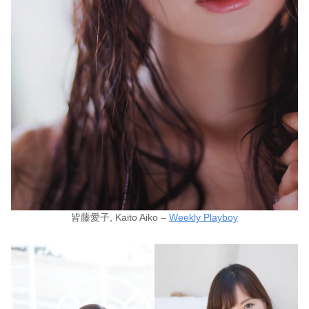
皆藤愛子, Kaito Aiko –
Weekly Playboy