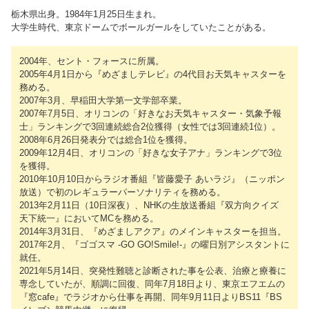
栃木県出身。1984年1月25日生まれ。
大学生時代、東京ドームでボールガールをしていたことがある。
2004年、セント・フォースに所属。
2005年4月1日から『めざましテレビ』の4代目お天気キャスターを
務める。
2007年3月、早稲田大学第一文学部卒業。
2007年7月5日、オリコンの「好きなお天気キャスター・気象予報
士」ランキングで3回連続総合2位獲得（女性では3回連続1位）。
2008年6月26日発表分では総合1位を獲得。
2009年12月4日、オリコンの「好きな女子アナ」ランキングで3位
を獲得。
2010年10月10日からラジオ番組『皆藤愛子 あいラジ』（ニッポン
放送）で初のレギュラーパーソナリティを務める。
2013年2月11日（10日深夜）、NHKの生放送番組『双方向クイズ
天下統一』においてMCを務める。
2014年3月31日、『めざましアクア』のメインキャスターを担当。
2017年2月、『ゴゴスマ -GO GO!Smile!-』の曜日別アシスタントに
就任。
2021年5月14日、突発性難聴と診断された事を公表、治療と療養に
専念していたが、順調に回復、同年7月18日より、東京エフエムの
『窓cafe』でラジオから仕事を再開、同年9月11日よりBS11『BS