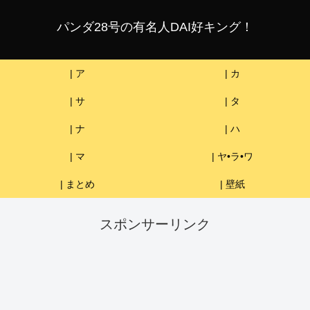
パンダ28号の有名人DAI好キング！
| ア
| カ
| サ
| タ
| ナ
| ハ
| マ
| ヤ•ラ•ワ
| まとめ
| 壁紙
スポンサーリンク