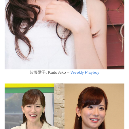
皆藤愛子, Kaito Aiko –
Weekly Playboy