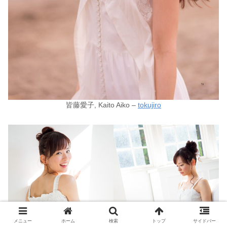
皆藤愛子, Kaito Aiko –
tokujiro
メニュー
ホーム
検索
トップ
サイドバー