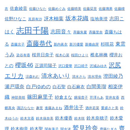
佐倉綾音
衣
佐藤ひなた
佐藤めぐみ
佐藤晴美
佐藤栞里
佐藤璃果
佐藤瞳
坂本花織
冴木柚葉
志田こ
佐野ひなこ
塩地美澄
其原有沙
志田千陽
志田音々
はく
斎藤ちは
斉藤朱夏
斉藤里奈
斎藤恭代
東雲
る
杉咲花
斎藤京子
新内眞衣
新川優愛
新條由芽
うみ
桜井日奈子
椎名林檎
櫻井お
染谷有香
桜木心菜
桜田ひより
沢尻
櫻坂46
との
正源司陽子
沢口愛華
沢口靖子
沢城みゆき
エリカ
清水あいり
澄田綾乃
涼森れむ
清水さら
清水理央
瀬戸環奈
白戸ゆめの
白間美瑠
相楽伊
白石聖
白石麻衣
篠田麻里子
織
紗倉まな
神部美咲
膳場貴子
芹澤もあ
菅井友香
西
酒井法子
郷真央
諏訪ななか
趣里
進藤あまね
酒井若菜
重盛さと美
鈴
鈴木優香
鈴木奈穂子
鈴木愛
木ゆうか
鈴木京香
鈴木保奈美
鈴木咲
鷲見玲奈
齊
理
鈴木絢音
鈴木聖
関有美子
関水渚
齊藤なぎさ