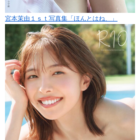
宮本茉由１ｓｔ写真集「ほんとはね、」