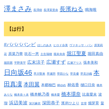
澤まさみ
長濱ねる
鳴海唯
長澤樹
長澤茉里奈
【は行】
#ババババンビ
ほしのあき
ヒロド歩美
ヴァネッサ・パン
原英莉
堀江聖夏
堀田真由
原菜乃華
吹石一恵
花
土生瑞穂
堀未央奈
広瀬すず
広末涼子
張本美和
堀田茜
平野美宇
広瀬アリス
日向坂46
本
早川聖来
早瀬憩
早田ひな
早見優
早見沙織
田真凜
本田翼
林佑香
本郷柚巴
樋口日奈
林ゆめ
橋本
橋本環奈
橋本帆乃香
比嘉愛未
波
ありな
橋本奈々未
橋本愛
浜辺美波
深田恭子
瑠
濱岸ひより
畑芽育
畠
深川麻衣
玄理