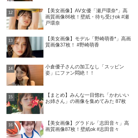
【美女画像】AV女優「瀬戸環奈*」高
画質画像86枚！壁紙・待ち受けok #瀬
戸環奈
【美女画像】モデル「野崎萌香*」高画
質画像37枚！ #野崎萌香
小倉優子さんの加工なし「スッピン
姿」にファン悶絶！！
【まとめ】みんな一目惚れ「かわいい
お姉さん」の画像を集めてみた 87枚
【美女画像】グラドル「志田音々」高
画質画像87枚！壁紙ok #志田音々