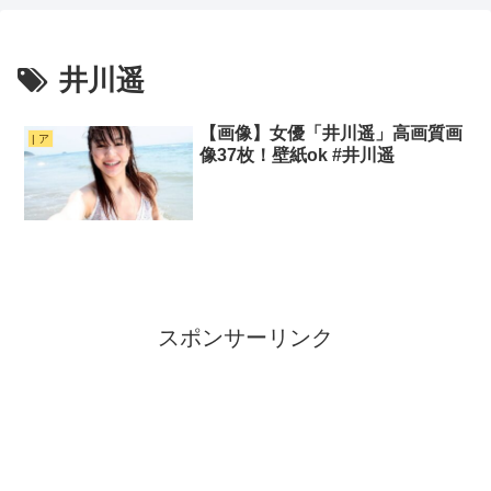
井川遥
【画像】女優「井川遥」高画質画
| ア
像37枚！壁紙ok #井川遥
スポンサーリンク