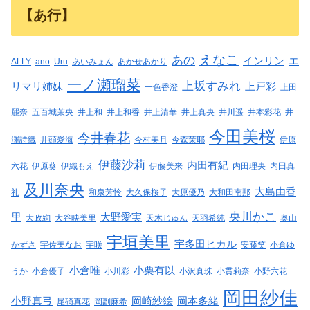
【あ行】
えなこ
あの
インリン
エ
ALLY
ano
Uru
あいみょん
あかせあかり
一ノ瀬瑠菜
上坂すみれ
リマリ姉妹
上戸彩
一色香澄
上田
麗奈
五百城茉央
井上和
井上和香
井上清華
井上真央
井川遥
井本彩花
井
今田美桜
今井春花
澤詩織
井頭愛海
今村美月
今森茉耶
伊原
伊藤沙莉
内田有紀
六花
伊原葵
伊織もえ
伊藤美来
内田理央
内田真
及川奈央
大島由香
礼
和泉芳怜
大久保桜子
大原優乃
大和田南那
央川かこ
里
大野愛実
大政絢
大谷映美里
天木じゅん
天羽希純
奥山
宇垣美里
宇多田ヒカル
かずさ
宇佐美なお
宇咲
安藤笑
小倉ゆ
小倉唯
小栗有以
うか
小倉優子
小川彩
小沢真珠
小貫莉奈
小野六花
岡田紗佳
小野真弓
岡崎紗絵
岡本多緒
尾碕真花
岡副麻希