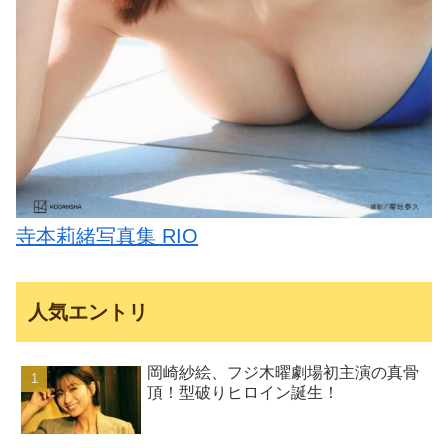
寺本莉緒写真集 RIO
人気エントリ
岡崎紗絵、フジ木曜劇場初主演の真骨
頂！型破りヒロイン誕生！