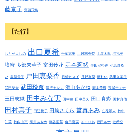
藤京子
齋藤飛鳥
【た行】
出口夏希
ちとせよしの
千葉恵里
土居志央梨
土屋太鳳
堤礼実
寺本莉緒
壇蜜
多部未華子
富田鈴花
寺田安裕香
小鳥遊る
戸田恵梨香
い
常盤貴子
月埜ヒスイ
月野有菜
檀れい
武田久美子
武田玲奈
瀧山あかね
武田梨奈
滝沢カレン
瀧本美織
玉城ティナ
田中みな実
玉田志織
田口真彩
田中瞳
田中美久
田村真佑
田村真子
當真あみ
田﨑さくら
田辺桃子
立花琴未
竹中
知華
竹内由恵
筒井あやめ
蔦谷里華
角田夏実
谷まりあ
豊田ルナ
辻希空