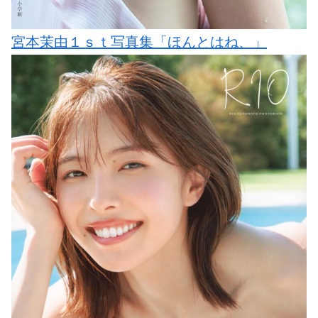
宮本茉由１ｓｔ写真集「ほんとはね、」