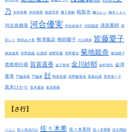
乃
椛島光
木村有希
木村萌那
柏原芳恵
桑子真帆
楓カレン
楠木ともり
河合優実
河出奈都美
清原果耶
河合奈保子
河田陽菜
清
皆藤愛子
熊澤風花
熊田曜子
宮レイ
熊切あさ美
片山萌美
菊地姫奈
神楽坂恵
米野真織
紀真耶
紺野彩夏
茅野愛衣
菊池桃子
金川紗耶
賀喜遥香
貴島明日香
金澤
金子智美
金村美玖
顔
亜美
門脇遥香
門脇麦
駒形友梨
高野麻里佳
黒島結菜
黒嵜菜々子
黒木ひかり
黒木麗奈
黒見明香
【さ行】
佐々木希
佐々木美玲
ソニン
佐々木ほのか
佐々木萌香
佐久間由