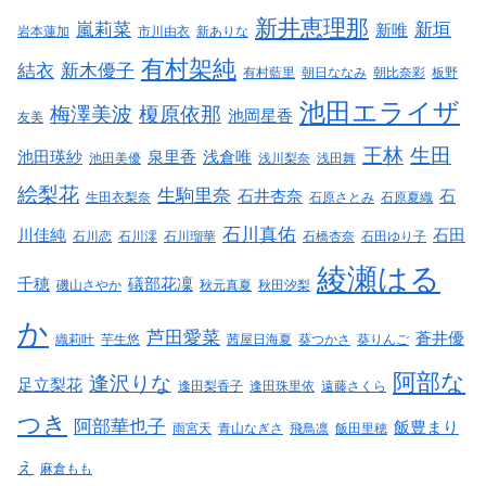
新井恵理那
嵐莉菜
新垣
新唯
岩本蓮加
市川由衣
新ありな
有村架純
結衣
新木優子
有村藍里
朝日ななみ
朝比奈彩
板野
池田エライザ
梅澤美波
榎原依那
池岡星香
友美
王林
生田
池田瑛紗
泉里香
浅倉唯
池田美優
浅川梨奈
浅田舞
絵梨花
生駒里奈
石井杏奈
石
生田衣梨奈
石原さとみ
石原夏織
石川真佑
川佳純
石田
石川恋
石川澪
石川瑠華
石橋杏奈
石田ゆり子
綾瀬はる
千穂
礒部花凜
磯山さやか
秋元真夏
秋田汐梨
か
芦田愛菜
蒼井優
織莉叶
芋生悠
茜屋日海夏
葵つかさ
葵りんご
阿部な
逢沢りな
足立梨花
逢田梨香子
逢田珠里依
遠藤さくら
つき
阿部華也子
飯豊まり
雨宮天
青山なぎさ
飛鳥凛
飯田里穂
え
麻倉もも