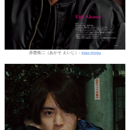
赤楚衛二（あかそ えいじ）-
irias-mogu