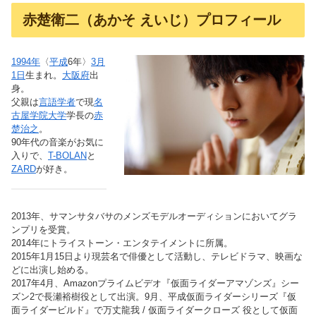
赤楚衛二（あかそ えいじ）プロフィール
1994年
〈
平成
6年〉
3月
1日
生まれ。
大阪府
出
身。
父親は
言語学者
で現
名
古屋学院大学
学長の
赤
楚治之
。
90年代の音楽がお気に
入りで、
T-BOLAN
と
ZARD
が好き。
2013年、サマンサタバサのメンズモデルオーディションにおいてグラ
ンプリを受賞。
2014年にトライストーン・エンタテイメントに所属。
2015年1月15日より現芸名で俳優として活動し、テレビドラマ、映画な
どに出演し始める。
2017年4月、Amazonプライムビデオ『仮面ライダーアマゾンズ』シー
ズン2で長瀬裕樹役として出演。9月、平成仮面ライダーシリーズ『仮
面ライダービルド』で万丈龍我 / 仮面ライダークローズ 役として仮面