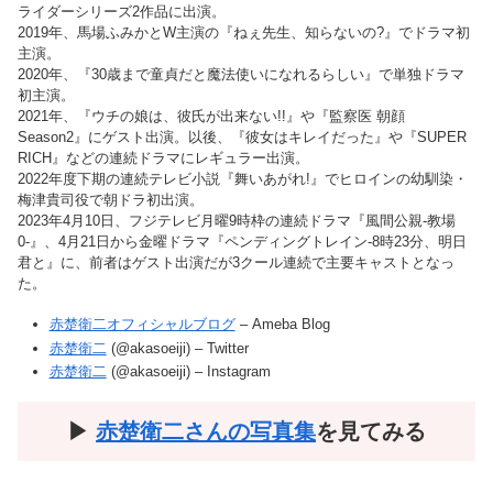
ライダーシリーズ2作品に出演。
2019年、馬場ふみかとW主演の『ねぇ先生、知らないの?』でドラマ初
主演。
2020年、『30歳まで童貞だと魔法使いになれるらしい』で単独ドラマ
初主演。
2021年、『ウチの娘は、彼氏が出来ない!!』や『監察医 朝顔
Season2』にゲスト出演。以後、『彼女はキレイだった』や『SUPER
RICH』などの連続ドラマにレギュラー出演。
2022年度下期の連続テレビ小説『舞いあがれ!』でヒロインの幼馴染・
梅津貴司役で朝ドラ初出演。
2023年4月10日、フジテレビ月曜9時枠の連続ドラマ『風間公親-教場
0-』、4月21日から金曜ドラマ『ペンディングトレイン-8時23分、明日
君と』に、前者はゲスト出演だが3クール連続で主要キャストとなっ
た。
赤楚衛二オフィシャルブログ
– Ameba Blog
赤楚衛二
(@akasoeiji) – Twitter
赤楚衛二
(@akasoeiji) – Instagram
▶︎
赤楚衛二さんの写真集
を見てみる