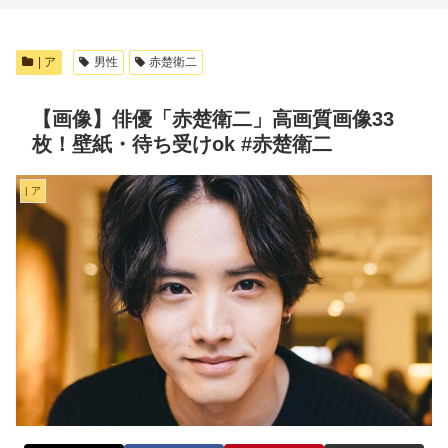
| ア
男性
赤楚衛二
【画像】俳優「赤楚衛二」高画質画像33
枚！壁紙・待ち受けok #赤楚衛二
| ア