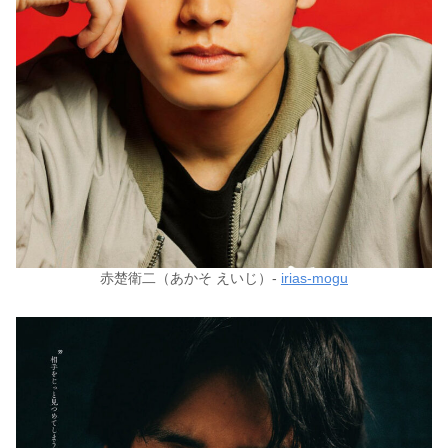
赤楚衛二（あかそ えいじ）-
irias-mogu