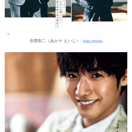
赤楚衛二（あかそ えいじ）-
irias-mogu