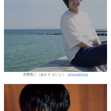
赤楚衛二（あかそ えいじ）-
jdramathings