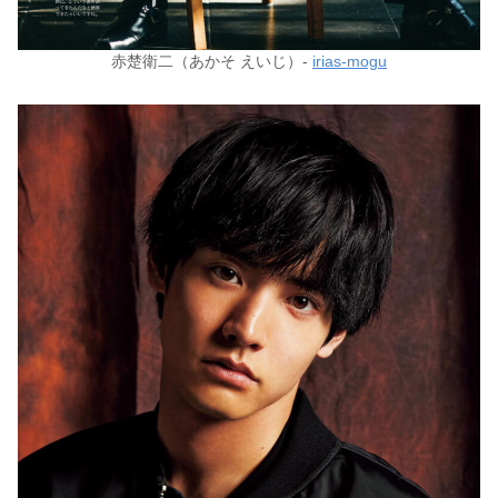
赤楚衛二（あかそ えいじ）-
irias-mogu