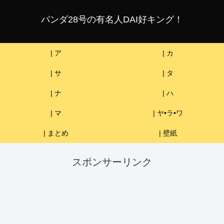
パンダ28号の有名人DAI好キング！
| ア
| カ
| サ
| タ
| ナ
| ハ
| マ
| ヤ•ラ•ワ
| まとめ
| 壁紙
スポンサーリンク