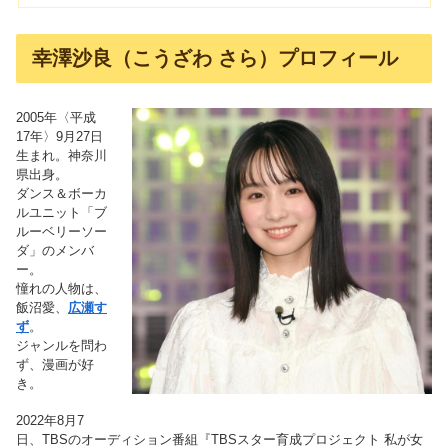
幸澤沙良（こうざわ さら）プロフィール
2005年〈平成
17年〉9月27日
生まれ。神奈川
県出身。
ダンス＆ボーカ
ルユニット「ブ
ルーベリーソー
ダ」のメンバ
ー。
憧れの人物は、
飯沼愛、
広瀬す
ず
。
ジャンルを問わ
ず、漫画が好
き。
2022年8月7
日、TBSのオーディション番組『TBSスター育成プロジェクト 私が女