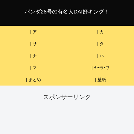
パンダ28号の有名人DAI好キング！
| ア
| カ
| サ
| タ
| ナ
| ハ
| マ
| ヤ•ラ•ワ
| まとめ
| 壁紙
スポンサーリンク