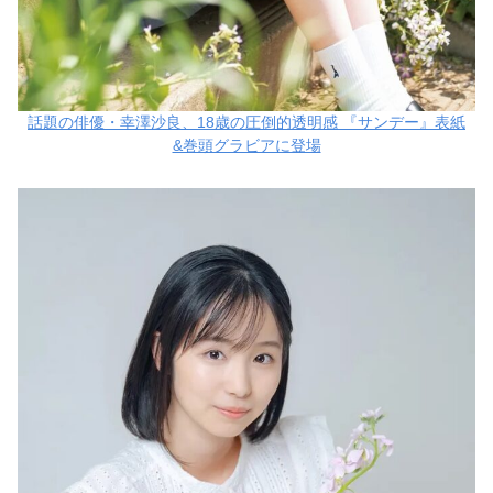
話題の俳優・幸澤沙良、18歳の圧倒的透明感 『サンデー』表紙
&巻頭グラビアに登場