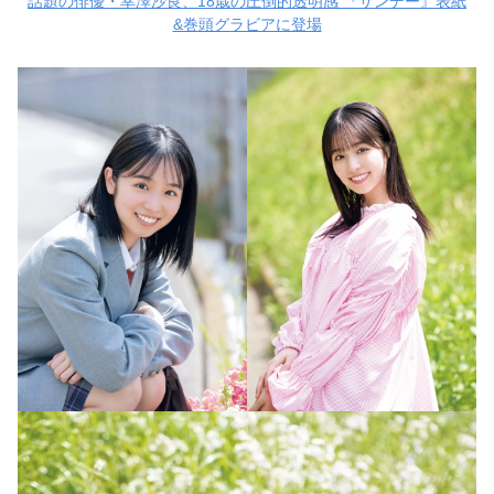
話題の俳優・幸澤沙良、18歳の圧倒的透明感 『サンデー』表紙
&巻頭グラビアに登場