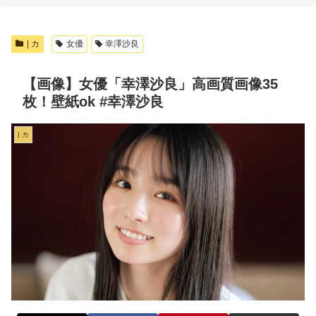
| カ
女優
幸澤沙良
【画像】女優「幸澤沙良」高画質画像35
枚！壁紙ok #幸澤沙良
| カ