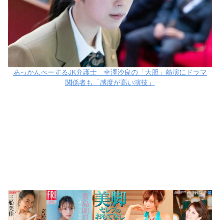
あっかんべーするJK弁護士 幸澤沙良の「大胆」熱演にドラマ
関係者も「感度が高い演技」