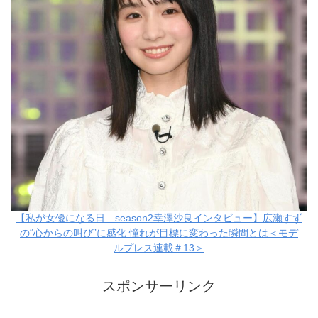
【私が女優になる日＿season2幸澤沙良インタビュー】広瀬すず
の“心からの叫び”に感化 憧れが目標に変わった瞬間とは＜モデ
ルプレス連載＃13＞
スポンサーリンク