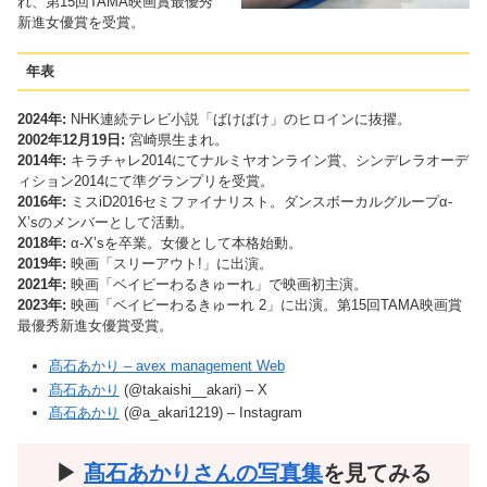
れ、第15回TAMA映画賞最優秀
新進女優賞を受賞。
年表
2024年:
NHK連続テレビ小説「ばけばけ」のヒロインに抜擢。
2002年12月19日:
宮崎県生まれ。
2014年:
キラチャレ2014にてナルミヤオンライン賞、シンデレラオーデ
ィション2014にて準グランプリを受賞。
2016年:
ミスiD2016セミファイナリスト。ダンスボーカルグループα‐
X’sのメンバーとして活動。
2018年:
α‐X’sを卒業。女優として本格始動。
2019年:
映画「スリーアウト!」に出演。
2021年:
映画「ベイビーわるきゅーれ」で映画初主演。
2023年:
映画「ベイビーわるきゅーれ 2」に出演。第15回TAMA映画賞
最優秀新進女優賞受賞。
髙石あかり – avex management Web
髙石あかり
(@takaishi__akari) – X
髙石あかり
(@a_akari1219) – Instagram
▶︎
髙石あかりさんの写真集
を見てみる