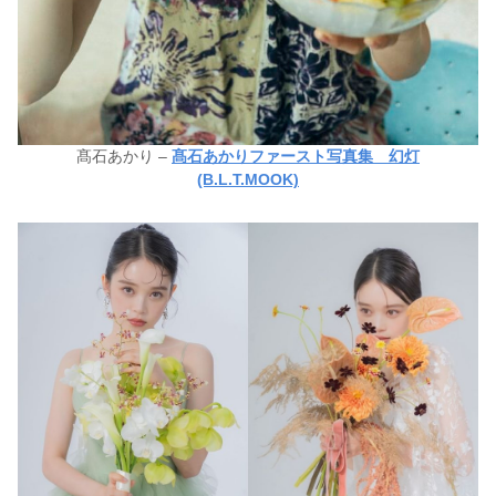
髙石あかり –
髙石あかりファースト写真集 幻灯
(B.L.T.MOOK)