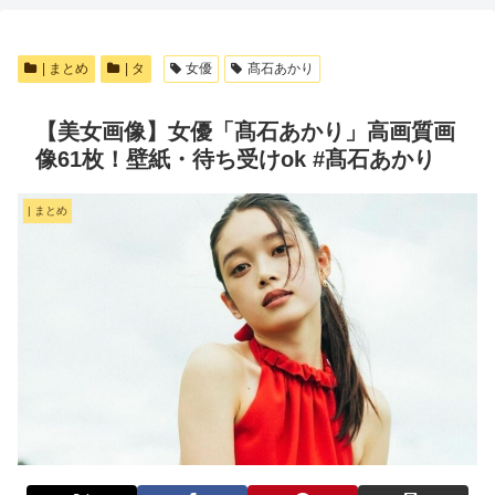
| まとめ
| タ
女優
髙石あかり
【美女画像】女優「髙石あかり」高画質画
像61枚！壁紙・待ち受けok #髙石あかり
| まとめ