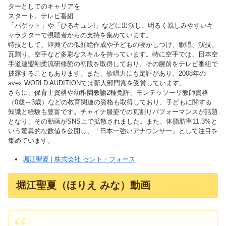
ターとしてのキャリアを
スタート。テレビ番組
「バゲット」や「ひるキュン!」などに出演し、明るく親しみやすいキ
ャラクターで視聴者からの支持を集めています。
特技として、即興での似顔絵作成や子どもの寝かしつけ、歌唱、演技、
瓦割り、空手など多彩なスキルを持っています。特に空手では、日本空
手道連盟剛柔流研修館の初段を取得しており、その腕前をテレビ番組で
披露することもあります。また、歌唱力にも定評があり、2008年の
avex WORLD AUDITIONでは新人部門賞を受賞しています。
さらに、保育士資格や幼稚園教諭2種免許、モンテッソーリ教師資格
（0歳～3歳）などの教育関連の資格も取得しており、子どもに関する
知識と経験も豊富です。チャイナ服姿での瓦割りパフォーマンスが話題
となり、その動画がSNS上で拡散されました。また、体脂肪率11.3%と
いう驚異的な数値を公開し、「日本一強いアナウンサー」として注目を
集めています。
堀江聖夏 | 株式会社 セント・フォース
堀江聖夏（ほりえ みな）動画