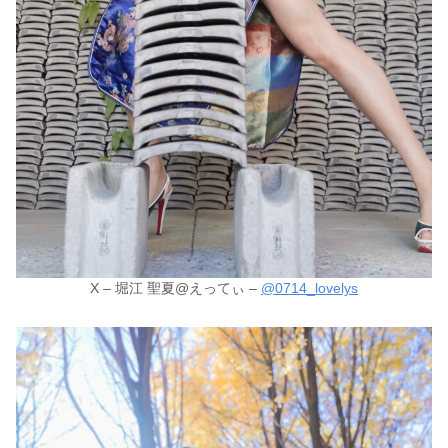
X – 堀江 聖夏@えってぃ –
@0714_lovelys