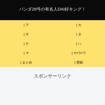
パンダ28号の有名人DAI好キング！
| ア
| カ
| サ
| タ
| ナ
| ハ
| マ
| ヤ•ラ•ワ
| まとめ
| 壁紙
スポンサーリンク