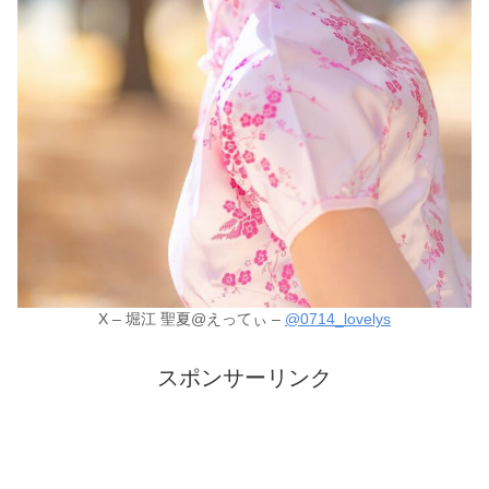
X – 堀江 聖夏@えってぃ –
@0714_lovelys
スポンサーリンク