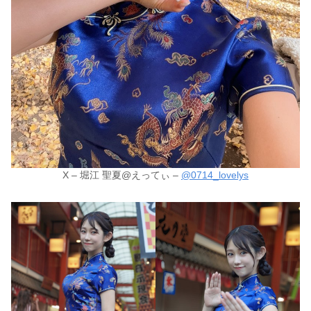
X – 堀江 聖夏@えってぃ –
@0714_lovelys