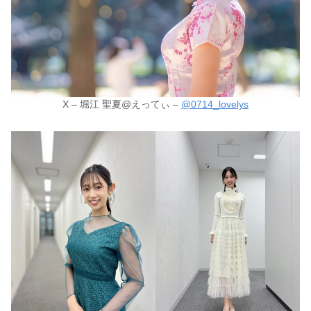
X – 堀江 聖夏@えってぃ –
@0714_lovelys