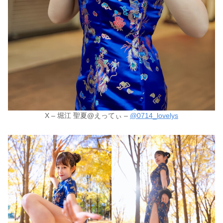
X – 堀江 聖夏@えってぃ –
@0714_lovelys