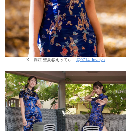
X – 堀江 聖夏@えってぃ –
@0714_lovelys