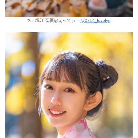
X – 堀江 聖夏@えってぃ –
@0714_lovelys