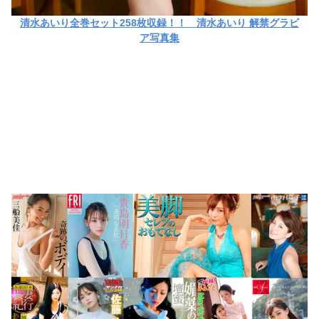
清水あいり全巻セット258枚収録！！ 清水あいり 解禁グラビ
ア写真集