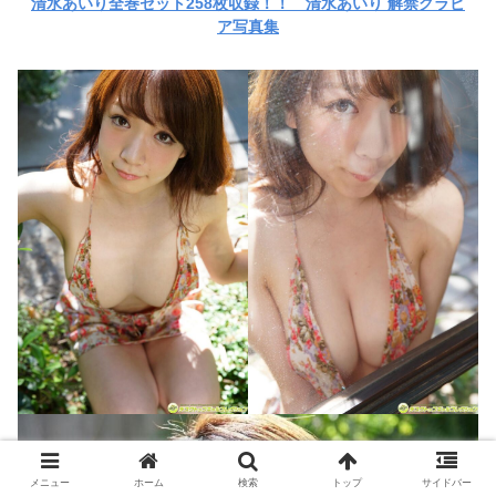
清水あいり全巻セット258枚収録！！ 清水あいり 解禁グラビ
ア写真集
メニュー
ホーム
検索
トップ
サイドバー