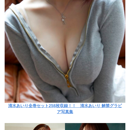
清水あいり全巻セット258枚収録！！ 清水あいり 解禁グラビ
ア写真集