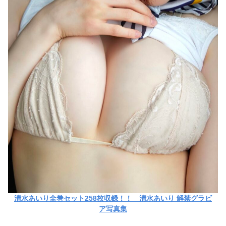
清水あいり全巻セット258枚収録！！ 清水あいり 解禁グラビ
ア写真集