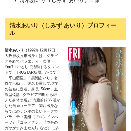
清水あいり（しみず あいり）画像
清水あいり（しみず あいり）プロフィー
ル
清水あいり
（1992年12月17日・
大阪府枚方市出身）は、グラビ
アを経てバラエティ・女優・
YouTuberとして活動するタレン
トで、TRUSTAR所属。かつて
「平山藍里」「黒瀬あいり」名
義で活動し、改名を重ねて現在
の芸名に定着。身長156cm、血
液型O型。グラビア初期から鍛
えた身体表現と“内股前傾”を活か
した自虐ユーモア、関西出身な
らではのテンポの良いトークで
バラエティ番組（『ロンドンハ
ーツ』『ゴッドタン』『ウチの
ガヤがすみません!』など）に多