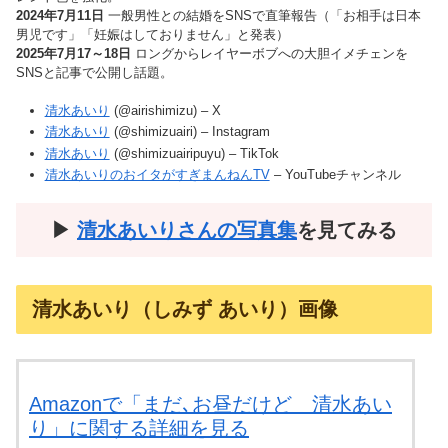
2024年7月11日
一般男性との結婚をSNSで直筆報告（「お相手は日本
男児です」「妊娠はしておりません」と発表）
2025年7月17～18日
ロングからレイヤーボブへの大胆イメチェンを
SNSと記事で公開し話題。
清水あいり
(@airishimizu) – X
清水あいり
(@shimizuairi) – Instagram
清水あいり
(@shimizuairipuyu) – TikTok
清水あいりのおイタがすぎまんねんTV
– YouTubeチャンネル
▶︎
清水あいりさんの写真集
を見てみる
清水あいり（しみず あいり）画像
Amazonで「まだ､お昼だけど 清水あい
り」に関する詳細を見る