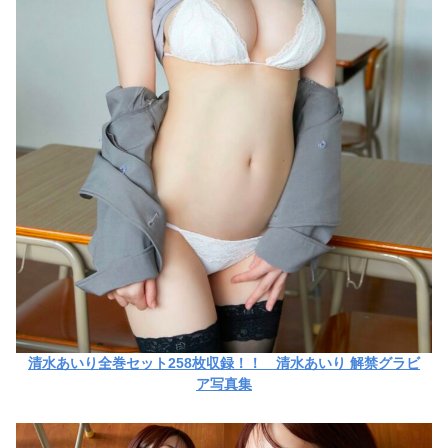
清水あいり全巻セット258枚収録！！ 清水あいり 解禁グラビ
ア写真集