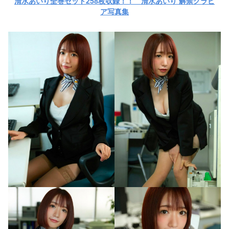
清水あいり全巻セット258枚収録！！ 清水あいり 解禁グラビ
ア写真集