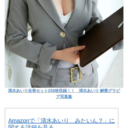
清水あいり全巻セット258枚収録！！ 清水あいり 解禁グラビ
ア写真集
Amazonで「清水あいり みたいん？」に
関する詳細を見る