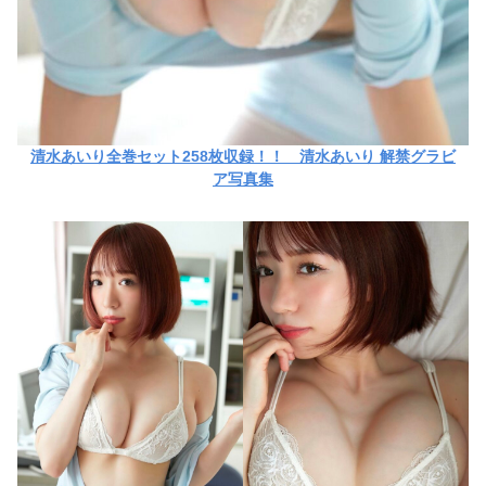
清水あいり全巻セット258枚収録！！ 清水あいり 解禁グラビ
ア写真集