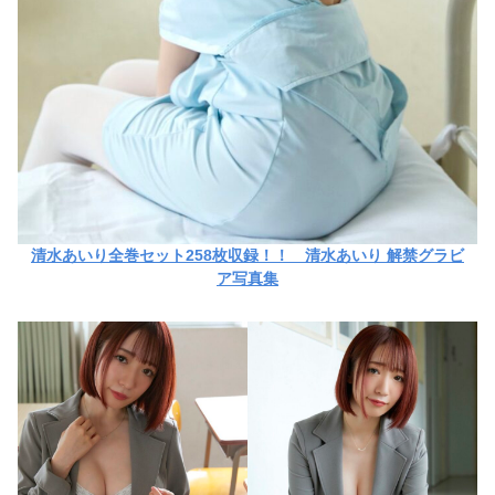
清水あいり全巻セット258枚収録！！ 清水あいり 解禁グラビ
ア写真集