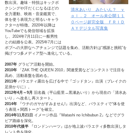
数出演。趣味・特技はキックボ
クシングや汗だくになるほどの
清水あいり みたいん？ ｖ
全力運動、映画・音楽鑑賞で、
ｏｌ．２ オール未公開１１
体を使う表現力と明るいキャラ
０ページ超完全版 ＦＲＩＤ
クターが特徴。2020年以降は
ＡＹデジタル写真集
YouTubeでも発信領域を拡張
し、2024年7月11日に一般男性
との結婚を公表。2025年7月には
ボブへの大胆なヘアチェンジで話題を集め、活動方針は“感謝と挑戦”を
掲げつつ多メディア型へ進化している。
2007年
グラビア活動を開始。
2010年
「ZAK THE QUEEN 2010」関連受賞などコンテストで注目を
高め、活動基盤を固める。
2011年
バラエティ露出を広げる中で『ゴッドタン』出演（ブレイクの
足掛かりに）。
2012年4月～9月
旧名義（平山藍里→黒瀬あいり）から現在の「清水あ
いり」へ改名し再スタート。
2014年
『ウチのガヤがすみません!』出演など、バラエティで“体を使
う表現＋関西トーク”を確立。
2014年11月21日
イメージ作品『Watashi no Ichibubun 2』などでグラ
ビア路線を深化。
2010年代後半
『ロンドンハーツ』ほか地上波バラエティ多数出演しタ
レント色を強化。