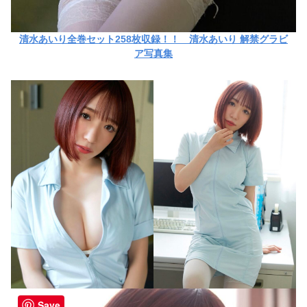
清水あいり全巻セット258枚収録！！ 清水あいり 解禁グラビ
ア写真集
Save