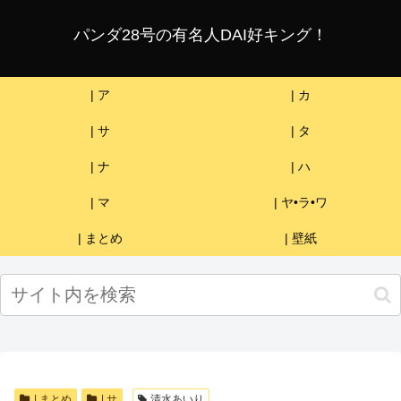
パンダ28号の有名人DAI好キング！
| ア
| カ
| サ
| タ
| ナ
| ハ
| マ
| ヤ•ラ•ワ
| まとめ
| 壁紙
| まとめ
| サ
清水あいり