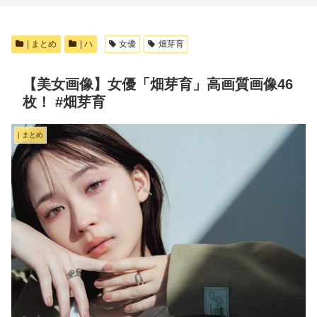
| まとめ
| ハ
女優
畑芽育
【美女画像】女優「畑芽育」高画質画像46
枚！ #畑芽育
| まとめ