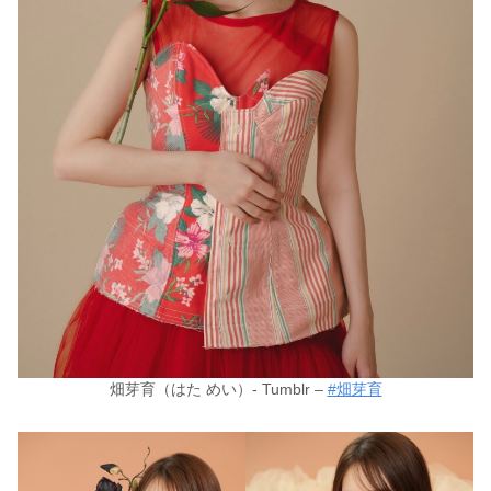
畑芽育（はた めい）- Tumblr –
#畑芽育