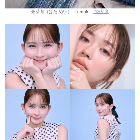
畑芽育（はた めい）- Tumblr –
#畑芽育