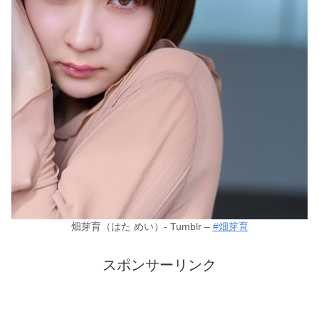
畑芽育（はた めい）- Tumblr –
#畑芽育
スポンサーリンク