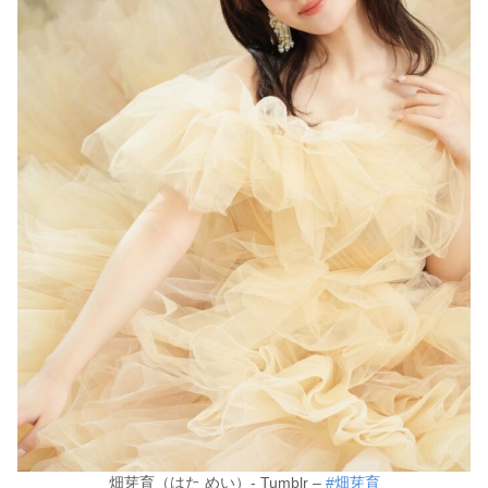
畑芽育（はた めい）- Tumblr –
#畑芽育