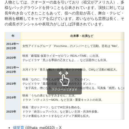
人物としては、クオーターの血を引いており（祖父がアメリカ人）、多
様なバックグラウンドを持つことも公表されています。演技に対しては
長年向き合ってきたこともあって、役への意欲が高く、舞台・テレビ・
映画を横断してキャリアを広げています。若いながらも芸歴は長く、そ
の成長ポテンシャルや表現力がしばしば評価されています。
年
出来事・出演など
2014
年
〜
女性アイドルグループ「Pocchimo」のメンバーとして活動。芸名は “Mei”。
2015年
映画「劇場版 仮面ライダーゼロワン REAL×TIME」に出演。
2020年
テレビドラマ「荒ぶる季節の乙女どもよ。」など話題作にも出演。
2021年〜
大河ドラマ「青天を衝け」出演。他ドラマや舞台、CMなど活動の幅拡大。
2022年
映画「なのに、千輝くんが甘すぎる。」でヒロイン。
2023年
テレビドラマ「最高の生徒 ～余命1年のラストダンス～」
「女子高生、僧になる。」など主演クラスの役が増える。写真集『残照』もこの
スクロールできます
映画「うちの弟どもがすみません」主演。
2024年
ドラマ「パティスリーMON」など主演・重要キャストの出演。
映画「君がトクベツ」などでW主演を務める。
2025年
ドラマ「終活シェアハウス」など新しい主演・共演作多数。
ラジオ番組もスタートするなどメディア展開も拡大。
畑芽育
(@hata_mei0410) – X