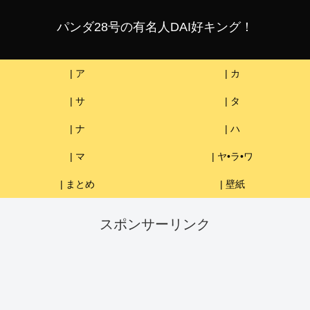
パンダ28号の有名人DAI好キング！
| ア
| カ
| サ
| タ
| ナ
| ハ
| マ
| ヤ•ラ•ワ
| まとめ
| 壁紙
スポンサーリンク