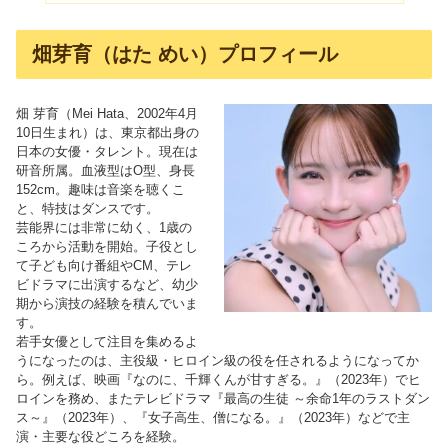
畑芽育（はた めい）プロフィール
畑 芽育（Mei Hata、2002年4月
10日生まれ）は、東京都出身の
日本の女優・タレント。現在は
研音所属。血液型はO型、身長
152cm。趣味は音楽を聴くこ
と、特技はダンスです。
芸能界には非常に幼く、1歳の
ころから活動を開始。子役とし
て子ども向け番組やCM、テレ
ビドラマに出演するなど、幼少
期から演技の経験を積んでいま
す。
若手女優として注目を集めるよ
うになったのは、主役級・ヒロイン級の役を任されるようになってか
ら。例えば、映画『なのに、千輝くんが甘すぎる。』（2023年）でヒ
ロインを務め、またテレビドラマ『最高の生徒 ～余命1年のラストダン
ス～』（2023年）、『女子高生、僧になる。』（2023年）などで主
演・主要な役どころを経験。