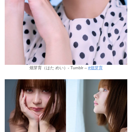
畑芽育（はた めい）- Tumblr –
#畑芽育