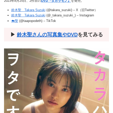
2023年8月25日、2作目の
DVD『タカラモノ』
を発売。
鈴木聖 Takara Suzuki
(@takara_suzuki) – X（旧Twitter）
鈴木聖 Takara Suzuki
(@_takara_suzuki_) – Instagram
☁️聖
(@taapopodeth) – TikTok
▶︎
鈴木聖さんの写真集やDVD
を見てみる