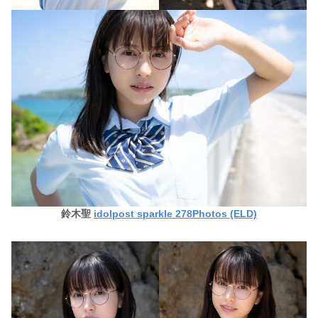
鈴木聖
idolpost sparkle 278Photos (ELD)