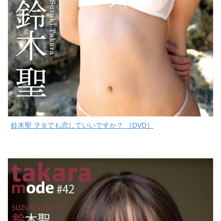
鈴木聖 ヲタでも恋していいですか？ ［DVD］