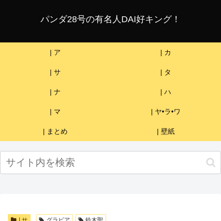
パンダ28号の有名人DAI好キング！
| ア
| カ
| サ
| タ
| ナ
| ハ
| マ
| ヤ•ラ•ワ
| まとめ
| 壁紙
| サ
グラビア
鈴木聖