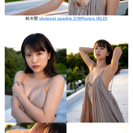
鈴木聖
idolpost sparkle 278Photos (ELD)