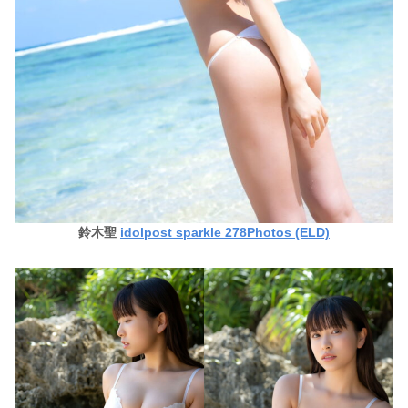
鈴木聖
idolpost sparkle 278Photos (ELD)