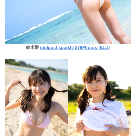
鈴木聖
idolpost sparkle 278Photos (ELD)