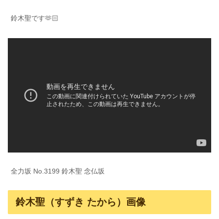
鈴木聖です🫶🏻
全力坂 No.3199 鈴木聖 念仏坂
鈴木聖（すずき たから）画像