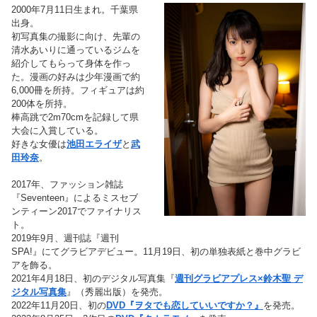
2000年7月11日生まれ。千葉県
出身。
初写真集の撮影に向け、先輩の
清水あいりに通っているジムを
紹介してもらって身体を作っ
た。漫画の好みは少年漫画で約
6,000冊を所持。フィギュアは約
200体を所持。
棒高跳で2m70cmを記録して県
大会に入賞している。
好きな女優は
池田エライザ
と
武
田玲奈
。
2017年、ファッション雑誌
『Seventeen』によるミスセブ
ンティーン2017でファイナリス
ト。
2019年9月、週刊誌『週刊
SPA!』にてグラビアデビュー。11月19日、初の単独表紙と巻中グラビ
アを飾る。
2021年4月18日、初のデジタル写真集『
週刊グラビアプレス×鈴木聖 デ
ジタル写真集
』（秀麗出版）を発売。
2022年11月20日、初の
DVD『ヲタでも恋していいですか？』
を発売。