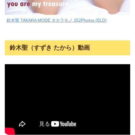
鈴木聖 TAKARA MODE タカラモノ 252Photos (ELD)
鈴木聖（すずき たから）動画