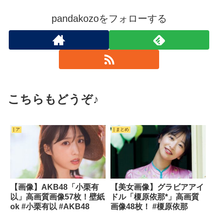
pandakozoをフォローする
こちらもどうぞ♪
| ア
| まとめ
【画像】AKB48「小栗有
【美女画像】グラビアアイ
以」高画質画像57枚！壁紙
ドル「榎原依那*」高画質
ok #小栗有以 #AKB48
画像48枚！ #榎原依那