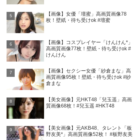
【画像】女優「壇蜜」高画質画像78
枚！壁紙・待ち受けok #壇蜜
【画像】コスプレイヤー「けんけん*」
高画質画像77枚！壁紙・待ち受けok #
けんけん
【画像】セクシー女優「紗倉まな」高
画質画像95枚！壁紙・待ち受けok #紗
倉まな
【美女画像】元HKT48「兒玉遥」高画
質画像68枚！#兒玉遥 #HKT48
【美女画像】元AKB48、タレント「板
野友美*」高画質画像52枚！ #板野友美