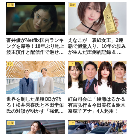
芸能
芸能
蒼井優がNetflix国内ランキ
えなこが「表紙女王」2連
ングを席巻！18年ぶり地上
覇で殿堂入り、10年の歩み
波主演作と配信作で魅せる
が生んだ圧倒的記録 & ス
圧倒的存在感
テキなインスタ画像24枚
| ア
| ア
世界を制した星稜OBが語
紅白司会に「綾瀬はるか＆
る！松井秀喜氏と本田圭佑
有吉弘行＆今田美桜＆鈴木
氏の対談が明かす「強気な
奈穂子アナ」4人起用！
マインド」の重要性
芸能
| ア