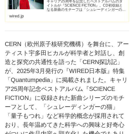
キャリア25周年を記念したベストアルバムのタ
イトルが『SCIENCE FICTION』。CD初収録と
なる新曲のモチーフは「シュレーディンガーの
猫」、あるいは「量子もつれ」。長年培ってき
wired.jp
た“サイエンスへの求知心”を、ここにきて顕わに
しだした不...
CERN（欧州原子核研究機構）を舞台に、アー
ティスト宇多田ヒカルが科学者と対話し、創
造と探究の共通性を語った「CERN探訪記」
が、2025年3月発行の『WIRED日本版』特集
「Quantumpedia」に掲載されました。キャリ
ア25周年記念ベストアルバム『SCIENCE
FICTION』に収録された新曲シリーズのモチ
ーフとして、「シュレーディンガーの猫」
「量子もつれ」など科学的概念が採用されて
おり、長年温めてきた科学への興味と好奇心
がついに作品内容へ顕在化した機会でもあり