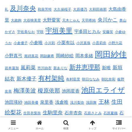
及川奈央
大島由香
礼
和泉芳怜
大久保桜子
大原優乃
大和田南那
央川かこ
里
大野愛実
大政絢
大谷映美里
天木じゅん
天羽希純
奥山
宇垣美里
宇多田ヒカル
かずさ
宇佐美なお
宇咲
安藤笑
小倉ゆ
小倉唯
小栗有以
うか
小倉優子
小川彩
小沢真珠
小貫莉奈
小野六花
岡田紗佳
小野真弓
岡崎紗絵
岡本多緒
尾碕真花
岡副麻希
新井恵理那
嵐莉菜
新垣
新唯
岩本蓮加
市川由衣
新ありな
有村架純
結衣
新木優子
有村藍里
朝日ななみ
朝比奈彩
板野
池田エライザ
梅澤美波
榎原依那
池岡星香
友美
王林
生田
池田瑛紗
泉里香
浅倉唯
池田美優
浅川梨奈
浅田舞
絵梨花
生駒里奈
石井杏奈
石
生田衣梨奈
石原さとみ
石原夏織
石川真佑
川佳純
石田
石川恋
石川澪
石川瑠華
石橋杏奈
石田ゆり子
メニュー
ホーム
検索
トップ
サイドバー