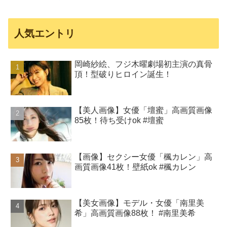
人気エントリ
岡崎紗絵、フジ木曜劇場初主演の真骨
頂！型破りヒロイン誕生！
【美人画像】女優「壇蜜」高画質画像
85枚！待ち受けok #壇蜜
【画像】セクシー女優「楓カレン」高
画質画像41枚！壁紙ok #楓カレン
【美女画像】モデル・女優「南里美
希」高画質画像88枚！ #南里美希