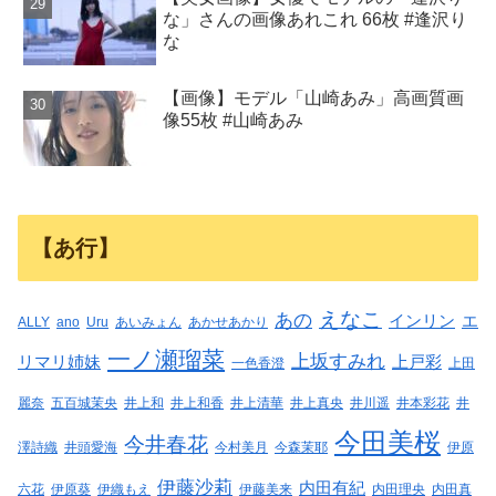
な」さんの画像あれこれ 66枚 #逢沢り
な
【画像】モデル「山崎あみ」高画質画
像55枚 #山崎あみ
【あ行】
えなこ
あの
インリン
エ
ALLY
ano
Uru
あいみょん
あかせあかり
一ノ瀬瑠菜
上坂すみれ
リマリ姉妹
上戸彩
一色香澄
上田
麗奈
五百城茉央
井上和
井上和香
井上清華
井上真央
井川遥
井本彩花
井
今田美桜
今井春花
澤詩織
井頭愛海
今村美月
今森茉耶
伊原
伊藤沙莉
内田有紀
六花
伊原葵
伊織もえ
伊藤美来
内田理央
内田真