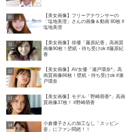
【美女画像】フリーアナウンサーの
「塩地美澄」さんの画像＆動画 80枚 #
塩地美澄
【美女画像】俳優「藤原紀香」高画質
画像90枚！壁紙・待ち受けok #藤原紀
香
【美女画像】AV女優「瀬戸環奈*」高
画質画像86枚！壁紙・待ち受けok #瀬
戸環奈
【美女画像】モデル「野崎萌香*」高画
質画像37枚！ #野崎萌香
小倉優子さんの加工なし「スッピン
姿」にファン悶絶！！