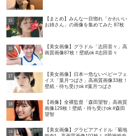
【まとめ】みんな一目惚れ「かわいい
お姉さん」の画像を集めてみた 87枚
【美女画像】グラドル「志田音々」高
画質画像87枚！壁紙ok #志田音々
【美女画像】日本一危ないベビーフェ
イス「葉月つばさ」高画質画像33枚！
壁紙・待ち受けok #葉月つばさ
【画像】全裸監督「森田望智」高画質
画像129枚！壁紙・待ち受けok #森田
望智
【美女画像】グラビアアイドル「菊地
姫奈*」高画質画像102枚！ #菊地姫奈