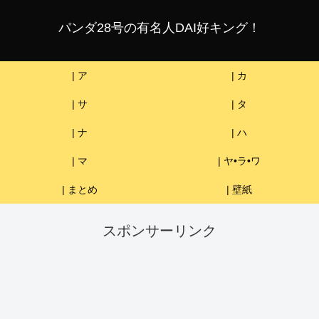
パンダ28号の有名人DAI好キング！
| ア
| カ
| サ
| タ
| ナ
| ハ
| マ
| ヤ•ラ•ワ
| まとめ
| 壁紙
スポンサーリンク