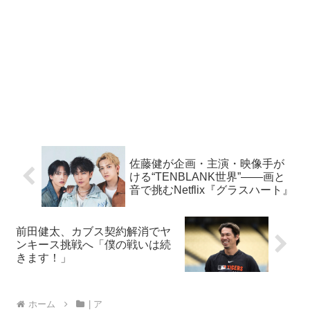
佐藤健が企画・主演・映像手が
ける“TENBLANK世界”――画と
音で挑むNetflix『グラスハート』
前田健太、カブス契約解消でヤ
ンキース挑戦へ「僕の戦いは続
きます！」
ホーム
| ア