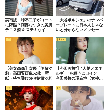
実写版・峰不二子がコート
「大谷ポルシェ」のナンバ
に降臨？阿部なつきの美脚
ープレートに日本人じゃな
テニス姿 & ステキなイン
いと分からないメッセージ
スタ画像 22枚
が隠されていた！！
| ア
| まとめ
【美女画像】女優「伊藤沙
【今田美桜*】“人情とエネ
莉」高画質画像52枚！壁
ルギー”を纏うヒロイン：
紙・待ち受けok #伊藤沙莉
今田美桜の現在地【女神巡
礼】
芸能
| ア