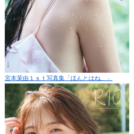
宮本茉由１ｓｔ写真集「ほんとはね、」