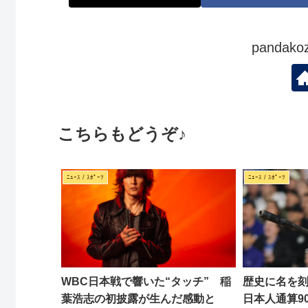
panda
こちらもどうぞ♪
ﾆｭｰｽ / ｽﾎﾟｰﾂ
ﾆｭｰｽ / ｽﾎﾟｰﾂ
WBC日本戦で響いた“タッチ” 稲
歴史に名を
葉浩志の初披露が生んだ感動と
日本人通算9