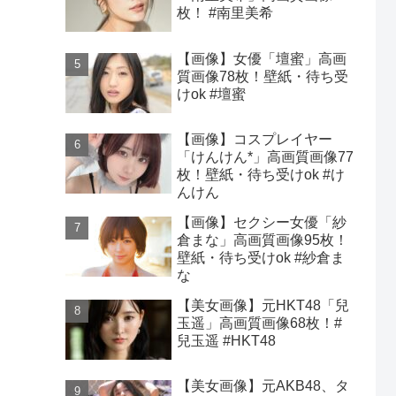
枚！ #南里美希
【画像】女優「壇蜜」高画
質画像78枚！壁紙・待ち受
けok #壇蜜
【画像】コスプレイヤー
「けんけん*」高画質画像77
枚！壁紙・待ち受けok #け
んけん
【画像】セクシー女優「紗
倉まな」高画質画像95枚！
壁紙・待ち受けok #紗倉ま
な
【美女画像】元HKT48「兒
玉遥」高画質画像68枚！#
兒玉遥 #HKT48
【美女画像】元AKB48、タ