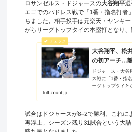
ロサンゼルス・ドジャースの
大谷翔平
選
エゴでのパドレス戦で「1番・指名打者
ちました。相手投手は元楽天・ヤンキー
がらリーグトップタイの本塁打となり、
大谷翔平、松井
の初アーチ…
ドジャース・大谷
ス戦に「1番・指
ーグトップタイと
full-count.jp
ーチに、敵地のフ
試合はドジャースが8–2で勝利。これ
再浮上。シーズン残り31試合という大
勝ち星となりました。