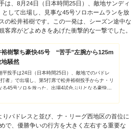
手は、8月24日（日本時間25日）、敵地サンディ
」として出場し、見事な45号ソロホームランを放
スの松井裕樹です。この一発は、シーズン途中な
観客席がどよめきをあげた衝撃的な一撃でした。
裕樹撃ち豪快45号 “苦手”左腕から125m
敵地騒然
翔平投手は24日（日本時間25日）、敵地でのパドレ
名打者」で出場し、第5打席で松井裕樹投手からナ・リ
なる45号ソロを放った。出場4試合ぶりとなる豪快ア
ァンがどよめいた。
によりパドレスと並び、ナ・リーグ西地区の首位に
詰めで、優勝争いの行方を大きく左右する重要な