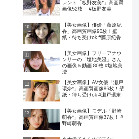
レント「板野友美*」高画質
画像52枚！ #板野友美
【美女画像】俳優「藤原紀
香」高画質画像90枚！壁
紙・待ち受けok #藤原紀香
【美女画像】フリーアナウ
ンサーの「塩地美澄」さん
の画像＆動画 80枚 #塩地美
澄
【美女画像】AV女優「瀬戸
環奈*」高画質画像86枚！壁
紙・待ち受けok #瀬戸環奈
【美女画像】モデル「野崎
萌香*」高画質画像37枚！ #
野崎萌香