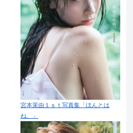
宮本茉由１ｓｔ写真集「ほんとは
ね、」