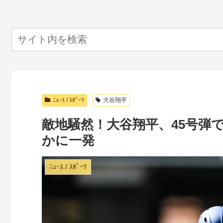
ﾆｭｰｽ / ｽﾎﾟｰﾂ
大谷翔平
敵地騒然！大谷翔平、45号弾で
かに一発
ﾆｭｰｽ / ｽﾎﾟｰﾂ