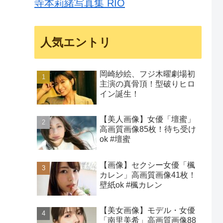
寺本莉緒写真集 RIO
人気エントリ
岡崎紗絵、フジ木曜劇場初
主演の真骨頂！型破りヒロ
イン誕生！
【美人画像】女優「壇蜜」
高画質画像85枚！待ち受け
ok #壇蜜
【画像】セクシー女優「楓
カレン」高画質画像41枚！
壁紙ok #楓カレン
【美女画像】モデル・女優
「南里美希」高画質画像88