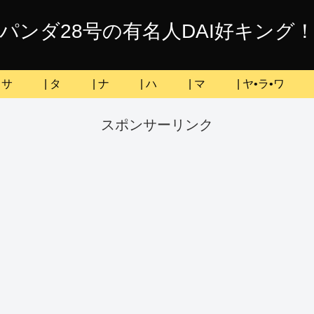
パンダ28号の有名人DAI好キング
| サ
| タ
| ナ
| ハ
| マ
| ヤ•ラ•ワ
スポンサーリンク