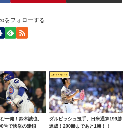
kozoをフォローする
ﾆｭｰｽ / ｽﾎﾟｰﾂ
刻む一発！鈴木誠也、
ダルビッシュ投手、日米通算199勝
00号で快挙の連鎖
達成！200勝まであと1勝！！