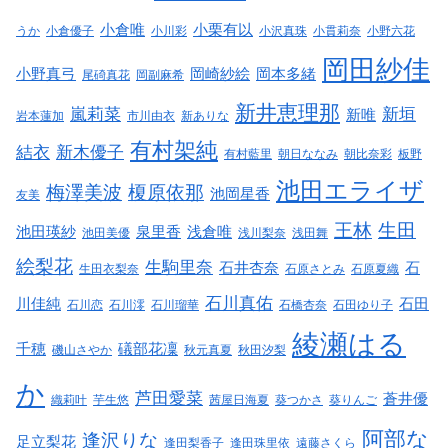
小倉唯
小栗有以
うか
小倉優子
小川彩
小沢真珠
小貫莉奈
小野六花
岡田紗佳
小野真弓
岡崎紗絵
岡本多緒
尾碕真花
岡副麻希
新井恵理那
嵐莉菜
新垣
新唯
岩本蓮加
市川由衣
新ありな
有村架純
結衣
新木優子
有村藍里
朝日ななみ
朝比奈彩
板野
池田エライザ
梅澤美波
榎原依那
池岡星香
友美
王林
生田
池田瑛紗
泉里香
浅倉唯
池田美優
浅川梨奈
浅田舞
絵梨花
生駒里奈
石井杏奈
石
生田衣梨奈
石原さとみ
石原夏織
石川真佑
川佳純
石田
石川恋
石川澪
石川瑠華
石橋杏奈
石田ゆり子
綾瀬はる
千穂
礒部花凜
磯山さやか
秋元真夏
秋田汐梨
か
芦田愛菜
蒼井優
織莉叶
芋生悠
茜屋日海夏
葵つかさ
葵りんご
阿部な
逢沢りな
足立梨花
逢田梨香子
逢田珠里依
遠藤さくら