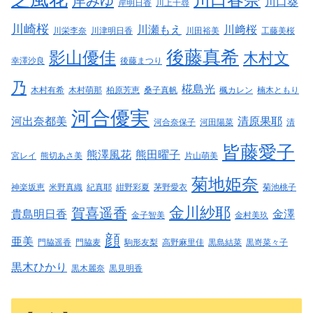
岸みゆ
川口葵
岸明日香
川上千尋
川崎桜
川瀬もえ
川﨑桜
川栄李奈
川津明日香
川田裕美
工藤美桜
後藤真希
影山優佳
木村文
幸澤沙良
後藤まつり
乃
椛島光
木村有希
木村萌那
柏原芳恵
桑子真帆
楓カレン
楠木ともり
河合優実
河出奈都美
清原果耶
河合奈保子
河田陽菜
清
皆藤愛子
熊澤風花
熊田曜子
宮レイ
熊切あさ美
片山萌美
菊地姫奈
神楽坂恵
米野真織
紀真耶
紺野彩夏
茅野愛衣
菊池桃子
金川紗耶
賀喜遥香
貴島明日香
金澤
金子智美
金村美玖
顔
亜美
門脇遥香
門脇麦
駒形友梨
高野麻里佳
黒島結菜
黒嵜菜々子
黒木ひかり
黒木麗奈
黒見明香