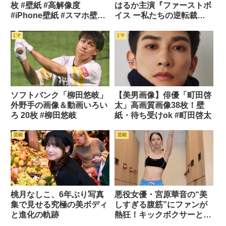
枚 #壁紙 #高解像度
はるか主演『ファーストボ
#iPhone壁紙 #スマホ壁紙
イス ー私たちの逆転裁判
#Wallpaper
ー』が描く不屈のリーガル
ドラマ【2026年10月2日
| マ
| マ
(金)全国公開】
ソフトバンク「柳田悠岐」
【美男画像】俳優「町田啓
外野手の画像＆動画いろい
太」高画質画像38枚！壁
ろ 20枚 #柳田悠岐
紙・待ち受けok #町田啓太
芸能
芸能
桃月なしこ、6年ぶり写真
悪役女優・宮原華音の“美
集で見せる究極の美ボディ
しすぎる腹筋”にファンが
と進化の軌跡
熱狂！キックボクサーとし
ての実力に裏打ちされた圧