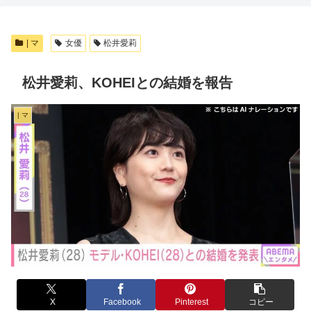
| マ
女優
松井愛莉
松井愛莉、KOHEIとの結婚を報告
| マ
X
Facebook
Pinterest
コピー