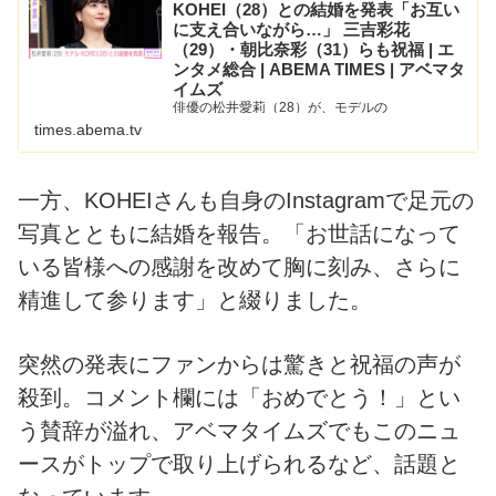
KOHEI（28）との結婚を発表「お互い
に支え合いながら…」 三吉彩花
（29）・朝比奈彩（31）らも祝福 | エ
ンタメ総合 | ABEMA TIMES | アベマタ
イムズ
俳優の松井愛莉（28）が、モデルの
KOHEI（28）と結婚することを発表した。 松
times.abema.tv
井は9月6日、Instagramを更新し、「この度、モ
デルのKOHEIさんと結婚する事になりました。お
互いに支え合いながら、これからも歩んでいきた
いと思ってお...
一方、KOHEIさんも自身のInstagramで足元の
写真とともに結婚を報告。「お世話になって
いる皆様への感謝を改めて胸に刻み、さらに
精進して参ります」と綴りました。
突然の発表にファンからは驚きと祝福の声が
殺到。コメント欄には「おめでとう！」とい
う賛辞が溢れ、アベマタイムズでもこのニュ
ースがトップで取り上げられるなど、話題と