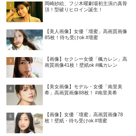
岡崎紗絵、フジ木曜劇場初主演の真骨
頂！型破りヒロイン誕生！
【美人画像】女優「壇蜜」高画質画像
85枚！待ち受けok #壇蜜
【画像】セクシー女優「楓カレン」高
画質画像41枚！壁紙ok #楓カレン
【美女画像】モデル・女優「南里美
希」高画質画像88枚！ #南里美希
【画像】女優「壇蜜」高画質画像78
枚！壁紙・待ち受けok #壇蜜