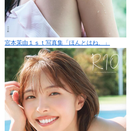
宮本茉由１ｓｔ写真集「ほんとはね、」