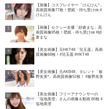
【画像】コスプレイヤー「けんけん*」
高画質画像77枚！壁紙・待ち受けok #
けんけん
【画像】セクシー女優「紗倉まな」高
画質画像95枚！壁紙・待ち受けok #紗
倉まな
【美女画像】元HKT48「兒玉遥」高画
質画像68枚！#兒玉遥 #HKT48
【美女画像】元AKB48、タレント「板
野友美*」高画質画像52枚！ #板野友美
【美女画像】フリーアナウンサーの
「塩地美澄」さんの画像＆動画 80枚 #
塩地美澄