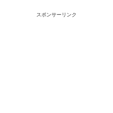
巻の美ボディ ＆ ステキな
インスタ画像17枚
スポンサーリンク