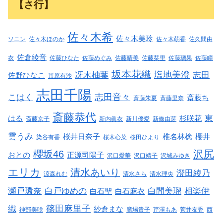
【さ行】
佐々木希
佐々木美玲
ソニン
佐々木ほのか
佐々木萌香
佐久間由
佐倉綾音
衣
佐藤ひなた
佐藤めぐみ
佐藤晴美
佐藤栞里
佐藤璃果
佐藤瞳
坂本花織
塩地美澄
冴木柚葉
志田
佐野ひなこ
其原有沙
志田千陽
志田音々
こはく
斎藤ち
斉藤朱夏
斉藤里奈
斎藤恭代
東
はる
杉咲花
斎藤京子
新内眞衣
新川優愛
新條由芽
雲うみ
桜井日奈子
椎名林檎
櫻井
染谷有香
桜木心菜
桜田ひより
沢尻
櫻坂46
おとの
正源司陽子
沢口愛華
沢口靖子
沢城みゆき
エリカ
清水あいり
澄田綾乃
涼森れむ
清水さら
清水理央
瀬戸環奈
白戸ゆめの
白間美瑠
相楽伊
白石聖
白石麻衣
篠田麻里子
織
紗倉まな
神部美咲
膳場貴子
芹澤もあ
菅井友香
西