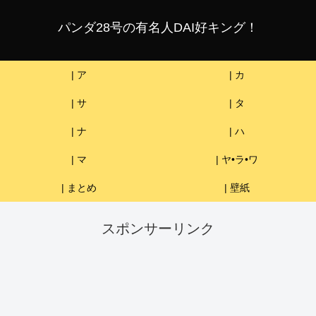
パンダ28号の有名人DAI好キング！
| ア
| カ
| サ
| タ
| ナ
| ハ
| マ
| ヤ•ラ•ワ
| まとめ
| 壁紙
スポンサーリンク