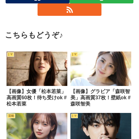
こちらもどうぞ♪
| マ
| マ
【画像】女優「松本若菜」
【画像】グラビア「森咲智
高画質60枚！待ち受けok #
美」高画質37枚！壁紙ok #
松本若菜
森咲智美
芸能
| マ