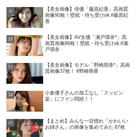
【美女画像】俳優「藤原紀香」高画質
画像90枚！壁紙・待ち受けok #藤原紀
香
【美女画像】AV女優「瀬戸環奈*」高
画質画像86枚！壁紙・待ち受けok #瀬
戸環奈
【美女画像】モデル「野崎萌香*」高画
質画像37枚！ #野崎萌香
小倉優子さんの加工なし「スッピン
姿」にファン悶絶！！
【まとめ】みんな一目惚れ「かわいい
お姉さん」の画像を集めてみた 87枚