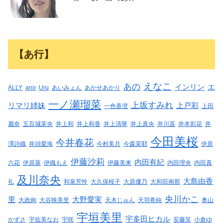
【あ行】
えなこ
あの
インリン
エ
ALLY
ano
Uru
あいみょん
あかせあかり
一ノ瀬瑠菜
上坂すみれ
リマリ姉妹
上戸彩
一色香澄
上田
麗奈
五百城茉央
井上和
井上和香
井上清華
井上真央
井川遥
井本彩花
井
今田美桜
今井春花
澤詩織
井頭愛海
今村美月
今森茉耶
伊原
伊藤沙莉
内田有紀
六花
伊原葵
伊織もえ
伊藤美来
内田理央
内田真
及川奈央
大島由香
礼
和泉芳怜
大久保桜子
大原優乃
大和田南那
央川かこ
里
大野愛実
大政絢
大谷映美里
天木じゅん
天羽希純
奥山
宇垣美里
宇多田ヒカル
かずさ
宇佐美なお
宇咲
安藤笑
小倉ゆ