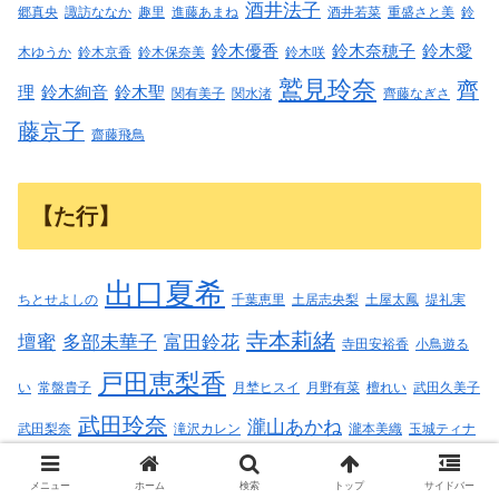
酒井法子
郷真央
諏訪ななか
趣里
進藤あまね
酒井若菜
重盛さと美
鈴
鈴木優香
鈴木奈穂子
鈴木愛
木ゆうか
鈴木京香
鈴木保奈美
鈴木咲
鷲見玲奈
齊
理
鈴木絢音
鈴木聖
関有美子
関水渚
齊藤なぎさ
藤京子
齋藤飛鳥
【た行】
出口夏希
ちとせよしの
千葉恵里
土居志央梨
土屋太鳳
堤礼実
寺本莉緒
壇蜜
多部未華子
富田鈴花
寺田安裕香
小鳥遊る
戸田恵梨香
い
常盤貴子
月埜ヒスイ
月野有菜
檀れい
武田久美子
武田玲奈
瀧山あかね
武田梨奈
滝沢カレン
瀧本美織
玉城ティナ
田中みな実
玉田志織
田口真彩
田中瞳
田中美久
田村真佑
メニュー
ホーム
検索
トップ
サイドバー