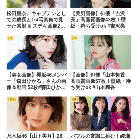
松田里奈、キャプテンとし
【美男画像】俳優「吉沢
ての成長と1st写真集で見
亮」高画質画像43枚！壁
せた素顔 & ステキ画像23
紙・待ち受けok #吉沢亮
枚
| マ
| マ
【美女画像】櫻坂46メンバ
【画像】俳優「山本舞香」
ー「森田ひかる」さんの画
高画質画像57枚！壁紙・待
像＆動画 52枚#森田ひかる
ち受けok #山本舞香
#櫻坂46
| 壁紙
芸能
乃木坂46【山下美月】26
バブルの常識に挑む！綾瀬