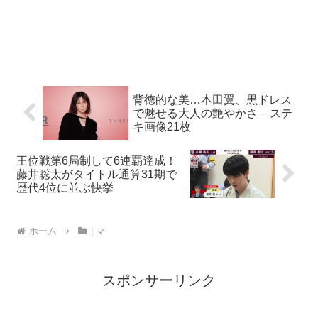
背徳的な美…本田翼、黒ドレス
で魅せる大人の艶やかさ – ステ
キ画像21枚
王位戦第6局制して6連覇達成！
藤井聡太がタイトル通算31期で
歴代4位に並ぶ快挙
ホーム
| マ
スポンサーリンク