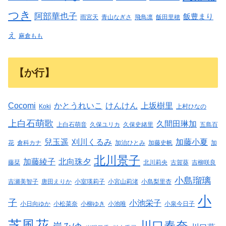
つき
阿部華也子
飯豊まり
雨宮天
青山なぎさ
飛鳥凛
飯田里穂
え
麻倉もも
【か行】
Cocomi
かとうれいこ
けんけん
上坂樹里
Koki
上村ひなの
上白石萌歌
久間田琳加
上白石萌音
久保ユリカ
久保史緒里
五島百
兒玉遥
刈川くるみ
加藤小夏
花
倉科カナ
加治ひとみ
加藤史帆
加
北川景子
加藤綾子
北向珠夕
藤栞
北川莉央
古賀葵
吉柳咲良
小島瑠璃
吉瀬美智子
唐田えりか
小室瑛莉子
小宮山莉渚
小島梨里杏
小
子
小池栄子
小日向ゆか
小松菜奈
小柳ゆき
小池唯
小泉今日子
芝風花
川口春奈