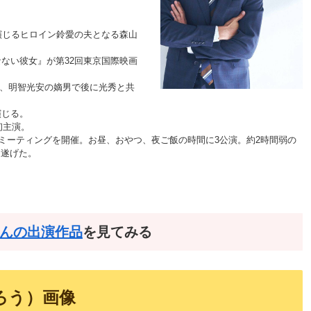
郁演じるヒロイン鈴愛の夫となる森山
なない彼女』が第32回東京国際映画
1]、明智光安の嫡男で後に光秀と共
演じる。
初主演。
ァンミーティングを開催。お昼、おやつ、夜ご飯の時間に3公演。約2時間弱の
し遂げた。
んの出演作品
を見てみる
ろう）画像