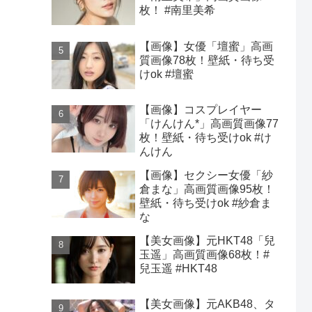
枚！ #南里美希
【画像】女優「壇蜜」高画
質画像78枚！壁紙・待ち受
けok #壇蜜
【画像】コスプレイヤー
「けんけん*」高画質画像77
枚！壁紙・待ち受けok #け
んけん
【画像】セクシー女優「紗
倉まな」高画質画像95枚！
壁紙・待ち受けok #紗倉ま
な
【美女画像】元HKT48「兒
玉遥」高画質画像68枚！#
兒玉遥 #HKT48
【美女画像】元AKB48、タ