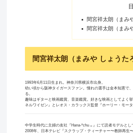
間宮祥太朗（まみ
間宮祥太朗（まみや
間宮祥太朗（まみや しょうた
1993年6月11日生まれ。神奈川県横浜市出身。
幼い頃から阪神タイガースファン。憧れの選手は金本知憲で、
る。
趣味はギターと映画鑑賞、音楽鑑賞。好きな映画としてよく挙
ネルワイゼン』とレオス・カラックス監督『ホーリー・モータ
中学生時代に主婦の友社『Hana-*chu→』にて読者モデルと
2008年、日本テレビ『スクラップ・ティーチャー〜教師再生