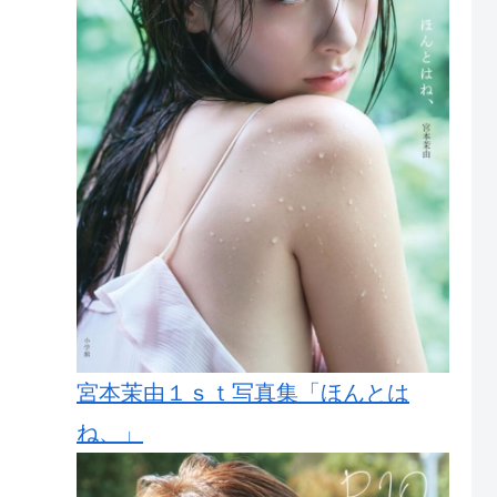
宮本茉由１ｓｔ写真集「ほんとは
ね、」