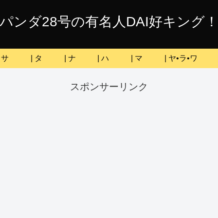
パンダ28号の有名人DAI好キング
| サ
| タ
| ナ
| ハ
| マ
| ヤ•ラ•ワ
スポンサーリンク