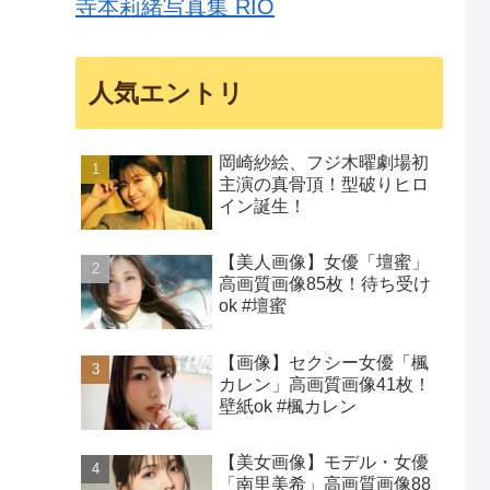
寺本莉緒写真集 RIO
人気エントリ
岡崎紗絵、フジ木曜劇場初
主演の真骨頂！型破りヒロ
イン誕生！
【美人画像】女優「壇蜜」
高画質画像85枚！待ち受け
ok #壇蜜
【画像】セクシー女優「楓
カレン」高画質画像41枚！
壁紙ok #楓カレン
【美女画像】モデル・女優
「南里美希」高画質画像88