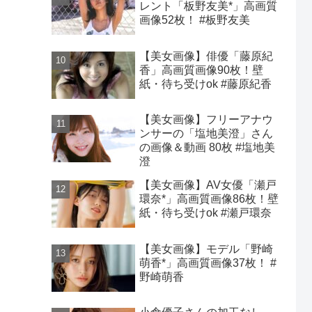
レント「板野友美*」高画質
画像52枚！ #板野友美
【美女画像】俳優「藤原紀
香」高画質画像90枚！壁
紙・待ち受けok #藤原紀香
【美女画像】フリーアナウ
ンサーの「塩地美澄」さん
の画像＆動画 80枚 #塩地美
澄
【美女画像】AV女優「瀬戸
環奈*」高画質画像86枚！壁
紙・待ち受けok #瀬戸環奈
【美女画像】モデル「野崎
萌香*」高画質画像37枚！ #
野崎萌香