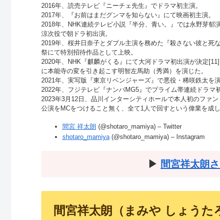
2016年、読売テレビ『ニーチェ先生』でドラマ初主演。
2017年、『お前はまだグンマを知らない』にて映画初主演。
2018年、NHK連続テレビ小説『半分、青い。』では永野芽
涼次役で朝ドラ初出演。
2019年、桜井日奈子とダブル主演を務めた『殺さない彼と死
祭にて特別招待作品として上映。
2020年、NHK『麒麟がくる』にて大河ドラマ初出演が決定[1
に本能寺の変を引き起こす明智左馬助（秀満）を演じた。
2021年、実写版『東京リベンジャーズ』で悪役・稀咲鉄太を
2022年、フジテレビ『ナンバMG5』でプライム帯連続ドラマ
2023年3月12日、品川インターシティホールで本人初のフ
公演をMCをつけること無く、全て1人で回すという偉業を成
間宮 祥太朗
(@shotaro_mamiya) – Twitter
shotaro_mamiya
(@shotaro_mamiya) – Instagram
▶︎
間宮祥太朗さ
間宮祥太朗（まみや しょうた