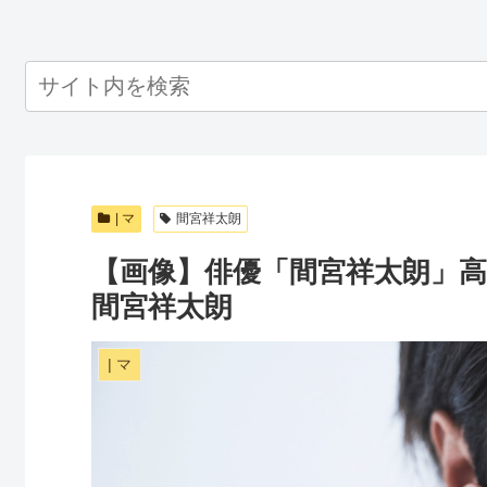
| マ
間宮祥太朗
【画像】俳優「間宮祥太朗」高画
間宮祥太朗
| マ