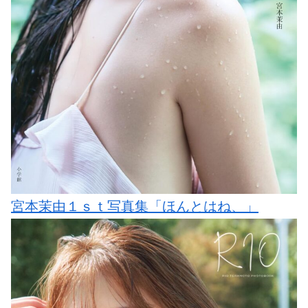
宮本茉由１ｓｔ写真集「ほんとはね、」