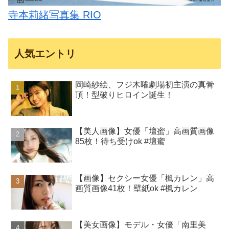
寺本莉緒写真集 RIO
人気エントリ
岡崎紗絵、フジ木曜劇場初主演の真骨
頂！型破りヒロイン誕生！
【美人画像】女優「壇蜜」高画質画像
85枚！待ち受けok #壇蜜
【画像】セクシー女優「楓カレン」高
画質画像41枚！壁紙ok #楓カレン
【美女画像】モデル・女優「南里美