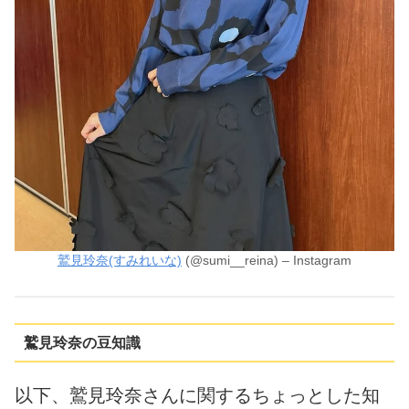
鷲見玲奈(すみれいな)
(@sumi__reina) – Instagram
鷲見玲奈の豆知識
以下、鷲見玲奈さんに関するちょっとした知