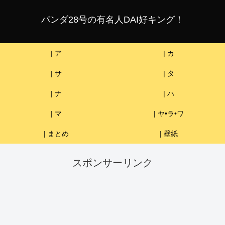
パンダ28号の有名人DAI好キング！
| ア
| カ
| サ
| タ
| ナ
| ハ
| マ
| ヤ•ラ•ワ
| まとめ
| 壁紙
スポンサーリンク