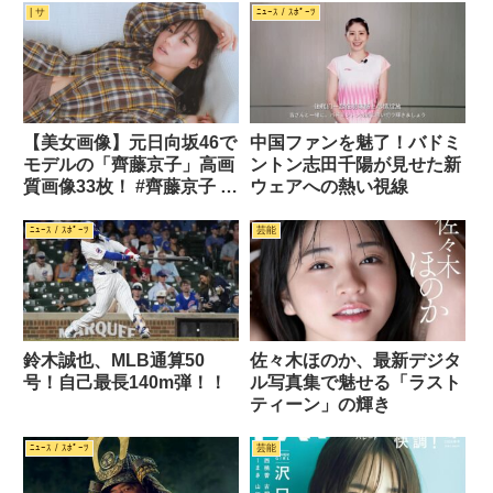
了！！
| サ
ﾆｭｰｽ / ｽﾎﾟｰﾂ
【美女画像】元日向坂46で
中国ファンを魅了！バドミ
モデルの「齊藤京子」高画
ントン志田千陽が見せた新
質画像33枚！ #齊藤京子 #
ウェアへの熱い視線
日向坂46
ﾆｭｰｽ / ｽﾎﾟｰﾂ
芸能
鈴木誠也、MLB通算50
佐々木ほのか、最新デジタ
号！自己最長140m弾！！
ル写真集で魅せる「ラスト
ティーン」の輝き
ﾆｭｰｽ / ｽﾎﾟｰﾂ
芸能