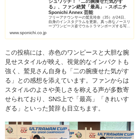
シュワッチ！「二の腕痩せた気がす
る」、ファン絶賛「最高」 - スポニチ
Sponichi Annex 芸能
フリーアナウンサーの鷲見玲奈（35）が24日、
自身のインスタグラムを更新。真っ赤なノースリ
ーブワンピース姿でウルトラマンポーズする写真
を公開した。
www.sponichi.co.jp
この投稿には、赤色のワンピースと大胆な腕
見せスタイルが映え、視覚的なインパクトも
強く、鷲見さん自身も「二の腕痩せた気がす
る」との感想を添えています。ファンからは
スタイルのよさや美しさを称える声が多数寄
せられており、SNS上で「最高」「きれいす
ぎる」といった賛辞も目立ちます。