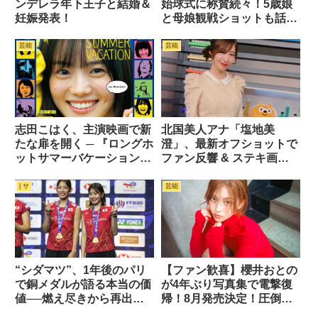
ンデレラ年下王子と結婚＆
始球式に称賛続々！5歳娘
妊娠発表！
と母娘観戦ショットも話題
に
芸能
芸能
志田こはく、主演映画で新
北国美人アナ「塩地美
たな扉を開く ─ 『ロングホ
澄」、最新オフショットで
ットサマーバケーション』
ファン反響 & ステキ画像
公開へ
24枚
| サ
芸能
“シダマツ”、1年後のパリ
【ファン歓喜】櫻井おとの
で銅メダルが語る本当の価
が4年ぶり写真集で電撃復
値──燃え尽きから再出発
帰！8月発売決定！圧倒的
へ
なプロポーションで魅