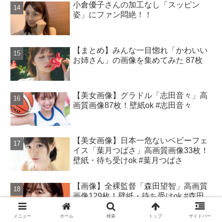
小倉優子さんの加工なし「スッピン
姿」にファン悶絶！！
【まとめ】みんな一目惚れ「かわいい
お姉さん」の画像を集めてみた 87枚
【美女画像】グラドル「志田音々」高
画質画像87枚！壁紙ok #志田音々
【美女画像】日本一危ないベビーフェ
イス「葉月つばさ」高画質画像33枚！
壁紙・待ち受けok #葉月つばさ
【画像】全裸監督「森田望智」高画質
画像129枚！壁紙・待ち受けok #森田
望智
メニュー
ホーム
検索
トップ
サイドバー