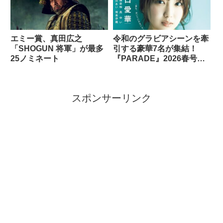
エミー賞、真田広之
令和のグラビアシーンを牽
「SHOGUN 将軍」が最多
引する豪華7名が集結！
25ノミネート
『PARADE』2026春号！
表紙は沢口愛華、裏表紙は
相楽伊織！！
スポンサーリンク