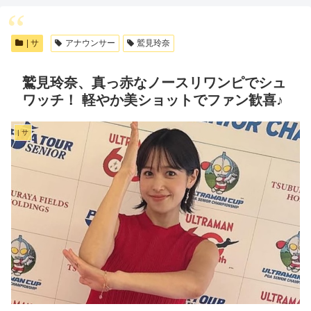
| サ
アナウンサー
鷲見玲奈
鷲見玲奈、真っ赤なノースリワンピでシュ
ワッチ！ 軽やか美ショットでファン歓喜♪
| サ