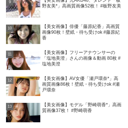
【美女画像】元AKB48、タレント「板
野友美*」高画質画像52枚！ #板野友美
【美女画像】俳優「藤原紀香」高画質
画像90枚！壁紙・待ち受けok #藤原紀
香
【美女画像】フリーアナウンサーの
「塩地美澄」さんの画像＆動画 80枚 #
塩地美澄
【美女画像】AV女優「瀬戸環奈*」高
画質画像86枚！壁紙・待ち受けok #瀬
戸環奈
【美女画像】モデル「野崎萌香*」高画
質画像37枚！ #野崎萌香