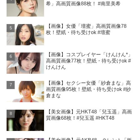
希」高画質画像88枚！ #南里美希
【画像】女優「壇蜜」高画質画像78
枚！壁紙・待ち受けok #壇蜜
【画像】コスプレイヤー「けんけん*」
高画質画像77枚！壁紙・待ち受けok #
けんけん
【画像】セクシー女優「紗倉まな」高
画質画像95枚！壁紙・待ち受けok #紗
倉まな
【美女画像】元HKT48「兒玉遥」高画
質画像68枚！#兒玉遥 #HKT48