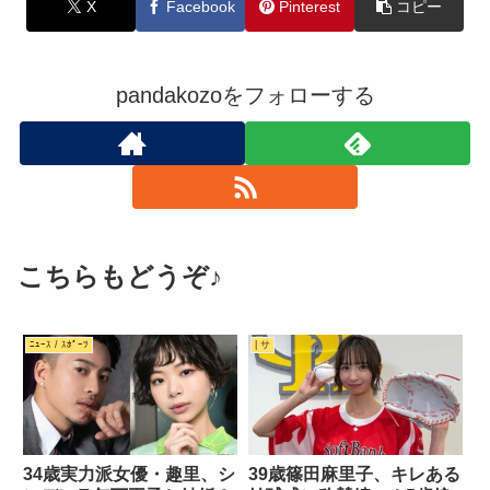
X
Facebook
Pinterest
コピー
pandakozoをフォローする
こちらもどうぞ♪
ﾆｭｰｽ / ｽﾎﾟｰﾂ
| サ
34歳実力派女優・趣里、シ
39歳篠田麻里子、キレある