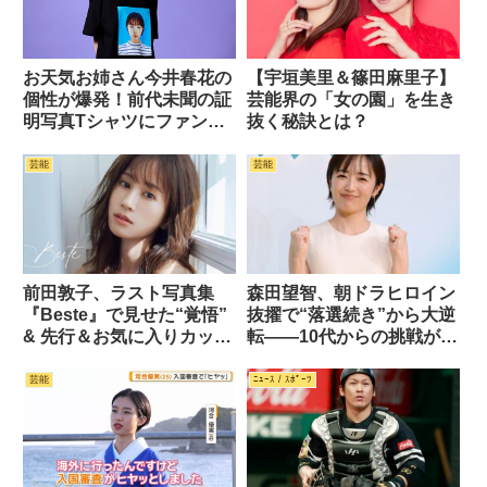
お天気お姉さん今井春花の
【宇垣美里＆篠田麻里子】
個性が爆発！前代未聞の証
芸能界の「女の園」を生き
明写真Tシャツにファン歓
抜く秘訣とは？
喜
芸能
芸能
前田敦子、ラスト写真集
森田望智、朝ドラヒロイン
『Beste』で見せた“覚悟”
抜擢で“落選続き”から大逆
& 先行＆お気に入りカット
転――10代からの挑戦がつ
14枚
いに実を結ぶ
芸能
ﾆｭｰｽ / ｽﾎﾟｰﾂ