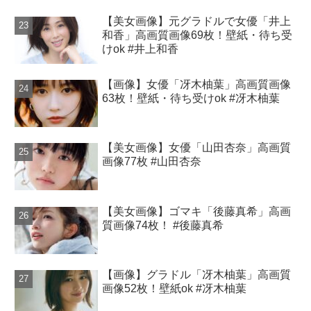
【美女画像】元グラドルで女優「井上
和香」高画質画像69枚！壁紙・待ち受
けok #井上和香
【画像】女優「冴木柚葉」高画質画像
63枚！壁紙・待ち受けok #冴木柚葉
【美女画像】女優「山田杏奈」高画質
画像77枚 #山田杏奈
【美女画像】ゴマキ「後藤真希」高画
質画像74枚！ #後藤真希
【画像】グラドル「冴木柚葉」高画質
画像52枚！壁紙ok #冴木柚葉