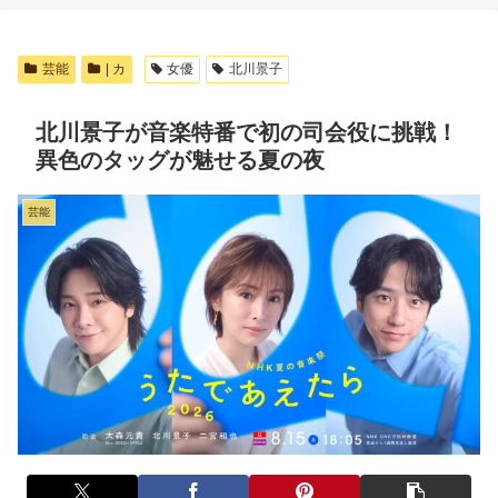
芸能
| カ
女優
北川景子
北川景子が音楽特番で初の司会役に挑戦！
異色のタッグが魅せる夏の夜
芸能