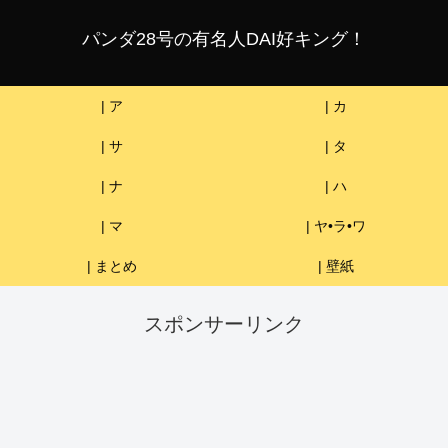
パンダ28号の有名人DAI好キング！
| ア
| カ
| サ
| タ
| ナ
| ハ
| マ
| ヤ•ラ•ワ
| まとめ
| 壁紙
スポンサーリンク