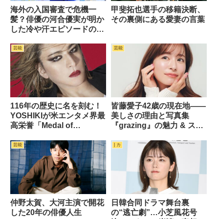
海外の入国審査で危機一
甲斐拓也選手の移籍決断、
髪？俳優の河合優実が明か
その裏側にある愛妻の言葉
した冷や汗エピソードの全
貌
芸能
芸能
116年の歴史に名を刻む！
皆藤愛子42歳の現在地――
YOSHIKIが米エンタメ界最
美しさの理由と写真集
高栄誉「Medal of
『grazing』の魅力 & ステ
Honor」を日本人初受賞
キ画像7枚
芸能
| カ
仲野太賀、大河主演で開花
日韓合同ドラマ舞台裏
した20年の俳優人生
の“逃亡劇”…小芝風花号