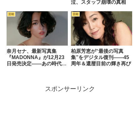
泣、スタッフ崩壊の真相
芸能
芸能
奈月セナ、最新写真集
柏原芳恵が“最後の写真
『MADONNA』が12月23
集”をデジタル復刊――45
日発売決定――あの時代の
周年＆還暦目前の輝き再び
マドンナたちを今に
スポンサーリンク