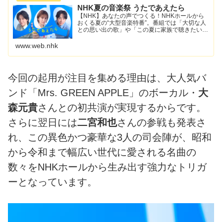
NHK夏の音楽祭 うたであえたら
【NHK】あなたの声でつくる！NHKホールから
おくる夏の“大型音楽特番”。番組では「大切な人
との思い出の歌」や「この夏に家族で聴きたい
歌」など歌のリクエストやメッセージを募集しま
す（7/3から募集開始予定）。寄せられたエピソ
www.web.nhk
ードを紹介しなが...
今回の起用が注目を集める理由は、大人気バ
ンド「Mrs. GREEN APPLE」のボーカル・
大
森元貴
さんとの初共演が実現するからです。
さらに翌日には
二宮和也
さんの参戦も発表さ
れ、この異色かつ豪華な3人の司会陣が、昭和
から令和まで幅広い世代に愛される名曲の
数々をNHKホールから生み出す強力なトリガ
ーとなっています。