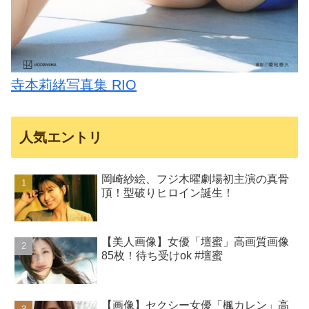
寺本莉緒写真集 RIO
人気エントリ
岡崎紗絵、フジ木曜劇場初主演の真骨
頂！型破りヒロイン誕生！
【美人画像】女優「壇蜜」高画質画像
85枚！待ち受けok #壇蜜
【画像】セクシー女優「楓カレン」高