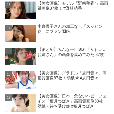
【美女画像】モデル「野崎萌香*」高画
質画像37枚！ #野崎萌香
小倉優子さんの加工なし「スッピン
姿」にファン悶絶！！
【まとめ】みんな一目惚れ「かわいい
お姉さん」の画像を集めてみた 87枚
【美女画像】グラドル「志田音々」高
画質画像87枚！壁紙ok #志田音々
【美女画像】日本一危ないベビーフェ
イス「葉月つばさ」高画質画像33枚！
壁紙・待ち受けok #葉月つばさ