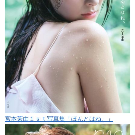
宮本茉由１ｓｔ写真集「ほんとはね、」