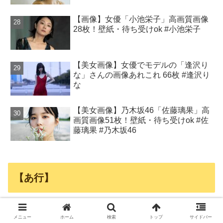
【画像】女優「小池栄子」高画質画像
28枚！壁紙・待ち受けok #小池栄子
【美女画像】女優でモデルの「逢沢り
な」さんの画像あれこれ 66枚 #逢沢り
な
【美女画像】乃木坂46「佐藤璃果」高
画質画像51枚！壁紙・待ち受けok #佐
藤璃果 #乃木坂46
【あ行】
えなこ
あの
インリン
エ
ALLY
ano
Uru
あいみょん
あかせあかり
メニュー
ホーム
検索
トップ
サイドバー