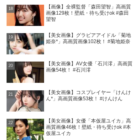
【画像】全裸監督「森田望智」高画質
画像129枚！壁紙・待ち受けok #森田
望智
【美女画像】グラビアアイドル「菊地
姫奈*」高画質画像102枚！ #菊地姫奈
【美女画像】AV女優「石川澪」高画質
画像54枚！ #石川澪
【美女画像】コスプレイヤー「けんけ
ん*」高画質画像53枚！ #けんけん
【美女画像】女優「本仮屋ユイカ」高
画質画像46枚！壁紙・待ち受けok #本
仮屋ユイカ