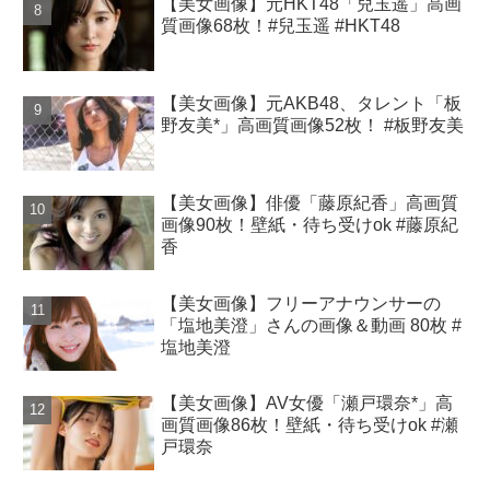
【美女画像】元HKT48「兒玉遥」高画
質画像68枚！#兒玉遥 #HKT48
【美女画像】元AKB48、タレント「板
野友美*」高画質画像52枚！ #板野友美
【美女画像】俳優「藤原紀香」高画質
画像90枚！壁紙・待ち受けok #藤原紀
香
【美女画像】フリーアナウンサーの
「塩地美澄」さんの画像＆動画 80枚 #
塩地美澄
【美女画像】AV女優「瀬戸環奈*」高
画質画像86枚！壁紙・待ち受けok #瀬
戸環奈