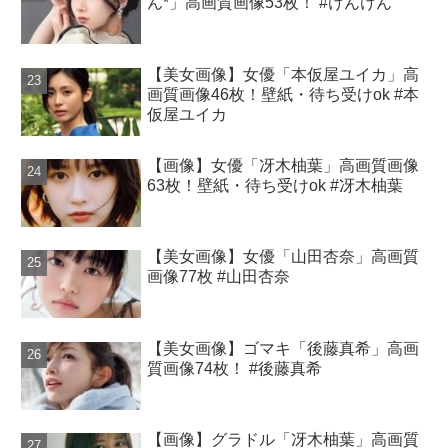
ん*」高画質画像53枚！ #けんけん
【美女画像】女優「本仮屋ユイカ」高
画質画像46枚！壁紙・待ち受けok #本
仮屋ユイカ
【画像】女優「冴木柚葉」高画質画像
63枚！壁紙・待ち受けok #冴木柚葉
【美女画像】女優「山田杏奈」高画質
画像77枚 #山田杏奈
【美女画像】ゴマキ「後藤真希」高画
質画像74枚！ #後藤真希
【画像】グラドル「冴木柚葉」高画質