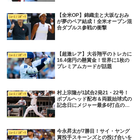
【全米OP】錦織圭と大坂なおみ
ﾆｭｰｽ / ｽﾎﾟｰﾂ
が夢のペア結成！全米オープン混
合ダブルス参戦の衝撃
【超激レア】大谷翔平のトレカに
ﾆｭｰｽ / ｽﾎﾟｰﾂ
16.4億円の懸賞金！世界に1枚の
プレミアムカードが話題
村上宗隆が1試合2発21・22号！
ﾆｭｰｽ / ｽﾎﾟｰﾂ
ボブルヘッド配布＆両親始球式の
記念日にメジャー最多6打点の大
暴れ
今永昇太が7勝目！サイ・ヤング
ﾆｭｰｽ / ｽﾎﾟｰﾂ
賞投手スキーンズとの投げ合いを