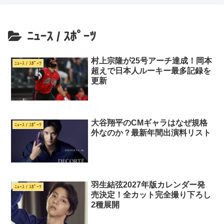
ﾆｭｰｽ / ｽﾎﾟｰﾂ
村上宗隆が25号アーチ達成！岡本
ﾆｭｰｽ / ｽﾎﾟｰﾂ
超えで日本人ルーキー最多記録を
更新
大谷翔平のCMギャラはなぜ規格
ﾆｭｰｽ / ｽﾎﾟｰﾂ
外なのか？最新年間出演料リスト
羽生結弦2027年版カレンダー発
ﾆｭｰｽ / ｽﾎﾟｰﾂ
売決定！全カット完全撮り下ろし
2種展開