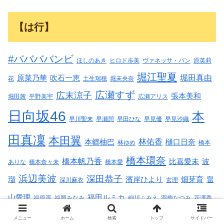
【は行】
#ババババンビ
ほしのあき
ヒロド歩美
ヴァネッサ・パン
原英莉
堀江聖夏
堀田真由
原菜乃華
吹石一恵
花
土生瑞穂
堀未央奈
広瀬すず
広末涼子
張本美和
堀田茜
平野美宇
広瀬アリス
日向坂46
本
早川聖来
早瀬憩
早田ひな
早見優
早見沙織
田真凜
本田翼
林佑香
本郷柚巴
樋口日奈
林ゆめ
橋本
橋本環奈
橋本帆乃香
比嘉愛未
波
ありな
橋本奈々未
橋本愛
浜辺美波
深田恭子
瑠
濱岸ひより
畑芽育
畠
深川麻衣
玄理
山愛理
福田ルミカ
福原遥
福岡みなみ
細川ふみえ
羽柴なつみ
花澤香
華村あすか
葉月つばさ
菜
萩原みのり
蓬莱舞
藤あや子
藤井すみれ
メニュー
ホーム
検索
トップ
サイドバー