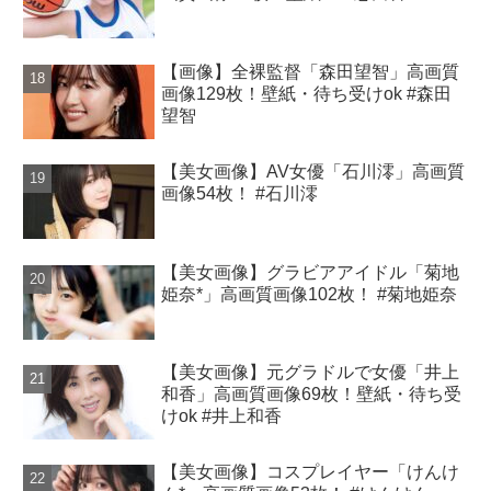
【画像】全裸監督「森田望智」高画質
画像129枚！壁紙・待ち受けok #森田
望智
【美女画像】AV女優「石川澪」高画質
画像54枚！ #石川澪
【美女画像】グラビアアイドル「菊地
姫奈*」高画質画像102枚！ #菊地姫奈
【美女画像】元グラドルで女優「井上
和香」高画質画像69枚！壁紙・待ち受
けok #井上和香
【美女画像】コスプレイヤー「けんけ