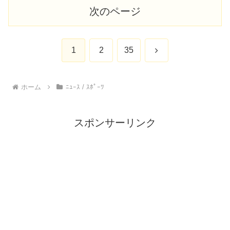
次のページ
次
1
2
35
へ
ホーム
ﾆｭｰｽ / ｽﾎﾟｰﾂ
スポンサーリンク