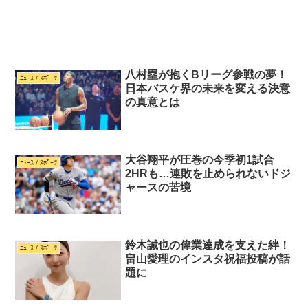
八村塁が抱くBリーグ参戦の夢！
ﾆｭｰｽ / ｽﾎﾟｰﾂ
日本バスケ界の未来を変える決意
の真意とは
大谷翔平が圧巻の今季初1試合
ﾆｭｰｽ / ｽﾎﾟｰﾂ
2HRも…連敗を止められないドジ
ャースの苦境
鈴木誠也の偉業達成を支えた絆！
ﾆｭｰｽ / ｽﾎﾟｰﾂ
畠山愛理のインスタ祝福投稿が話
題に