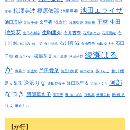
池田エライザ
梅澤美波
榎原依那
池岡星香
友美
王林
生田
池田瑛紗
泉里香
浅倉唯
池田美優
浅川梨奈
浅田舞
絵梨花
生駒里奈
石井杏奈
石
生田衣梨奈
石原さとみ
石原夏織
石川真佑
川佳純
石田
石川恋
石川澪
石川瑠華
石橋杏奈
石田ゆり子
綾瀬はる
千穂
礒部花凜
磯山さやか
秋元真夏
秋田汐梨
か
芦田愛菜
蒼井優
織莉叶
芋生悠
茜屋日海夏
葵つかさ
葵りんご
阿部
逢沢りな
足立梨花
逢田珠里依
逢田梨香子
遠藤さくら
なつき
阿部華也子
飯豊ま
雨宮天
青山なぎさ
飛鳥凛
飯田里穂
りえ
麻倉もも
【か行】