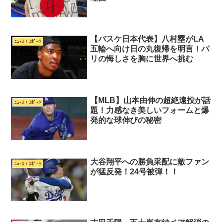
【バスケ日本代表】八村塁がLA
ﾆｭｰｽ / ｽﾎﾟｰﾂ
五輪へ向け日の丸復帰を明言！パ
リの悔しさを胸に世界へ挑む
【MLB】山本由伸の超絶遠投が話
ﾆｭｰｽ / ｽﾎﾟｰﾂ
題！力感なき美しいフォームと爆
発的な球伸びの秘密
大谷翔平への勝負采配に敵ファン
ﾆｭｰｽ / ｽﾎﾟｰﾂ
が猛反発！24号被弾！！