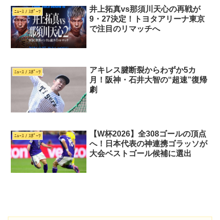
井上拓真vs那須川天心の再戦が
ﾆｭｰｽ / ｽﾎﾟｰﾂ
9・27決定！トヨタアリーナ東京
で注目のリマッチへ
アキレス腱断裂からわずか5カ
ﾆｭｰｽ / ｽﾎﾟｰﾂ
月！阪神・石井大智の“超速”復帰
劇
【W杯2026】全308ゴールの頂点
ﾆｭｰｽ / ｽﾎﾟｰﾂ
へ！日本代表の神連携ゴラッソが
大会ベストゴール候補に選出