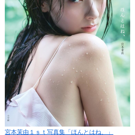
宮本茉由１ｓｔ写真集「ほんとはね、」