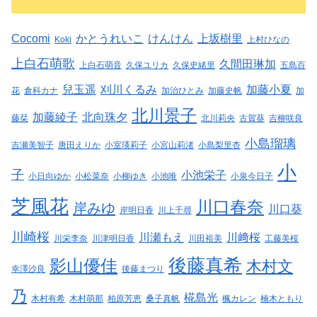
Cocomi
かとうれいこ
けんけん
上坂樹里
Koki
上村ひなの
上白石萌歌
久間田琳加
上白石萌音
久保ユリカ
久保史緒里
五島百
兒玉遥
刈川くるみ
加藤小夏
花
倉科カナ
加治ひとみ
加藤史帆
加
北川景子
加藤綾子
北向珠夕
藤栞
北川莉央
古賀葵
吉柳咲良
小島瑠璃
吉瀬美智子
唐田えりか
小室瑛莉子
小宮山莉渚
小島梨里杏
小
子
小池栄子
小日向ゆか
小松菜奈
小柳ゆき
小池唯
小泉今日子
芝風花
川口春奈
岸みゆ
川口葵
岸明日香
川上千尋
川崎桜
川瀬もえ
川﨑桜
川栄李奈
川津明日香
川田裕美
工藤美桜
後藤真希
影山優佳
木村文
幸澤沙良
後藤まつり
乃
椛島光
木村有希
木村萌那
柏原芳恵
桑子真帆
楓カレン
楠木ともり