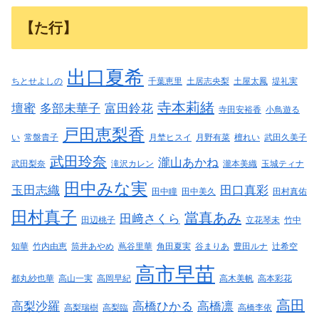
【た行】
出口夏希
ちとせよしの
千葉恵里
土居志央梨
土屋太鳳
堤礼実
寺本莉緒
壇蜜
多部未華子
富田鈴花
寺田安裕香
小鳥遊る
戸田恵梨香
い
常盤貴子
月埜ヒスイ
月野有菜
檀れい
武田久美子
武田玲奈
瀧山あかね
武田梨奈
滝沢カレン
瀧本美織
玉城ティナ
田中みな実
玉田志織
田口真彩
田中瞳
田中美久
田村真佑
田村真子
當真あみ
田﨑さくら
田辺桃子
立花琴未
竹中
知華
竹内由恵
筒井あやめ
蔦谷里華
角田夏実
谷まりあ
豊田ルナ
辻希空
高市早苗
都丸紗也華
高山一実
高岡早紀
高木美帆
高本彩花
高田
高梨沙羅
高橋ひかる
高橋凛
高梨瑞樹
高梨臨
高橋李依