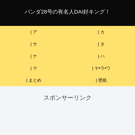
パンダ28号の有名人DAI好キング！
| ア
| カ
| サ
| タ
| ナ
| ハ
| マ
| ヤ•ラ•ワ
| まとめ
| 壁紙
スポンサーリンク