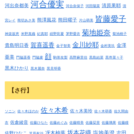
河合優実
河出奈都美
清原果耶
河合奈保子
河田陽菜
清
皆藤愛子
熊澤風花
熊田曜子
宮レイ
熊切あさ美
片山萌美
菊地姫奈
神楽坂恵
米野真織
紀真耶
紺野彩夏
茅野愛衣
菊池桃子
金川紗耶
賀喜遥香
貴島明日香
金澤
金子智美
金村美玖
顔
亜美
門脇遥香
門脇麦
駒形友梨
高野麻里佳
黒島結菜
黒嵜菜々子
黒木ひかり
黒木麗奈
黒見明香
【さ行】
佐々木希
佐々木美玲
ソニン
佐々木ほのか
佐々木萌香
佐久間由
佐倉綾音
衣
佐藤ひなた
佐藤めぐみ
佐藤晴美
佐藤栞里
佐藤璃果
佐藤瞳
坂本花織
塩地美澄
冴木柚葉
志田
佐野ひなこ
其原有沙