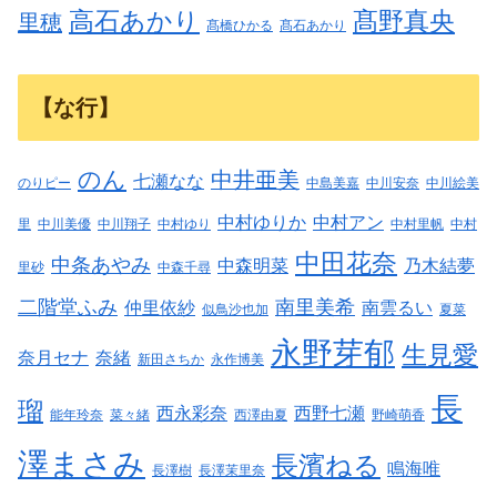
高石あかり
髙野真央
里穂
髙橋ひかる
髙石あかり
【な行】
のん
中井亜美
七瀬なな
のりピー
中島美嘉
中川安奈
中川絵美
中村ゆりか
中村アン
里
中川美優
中川翔子
中村ゆり
中村里帆
中村
中田花奈
中条あやみ
中森明菜
乃木結夢
里砂
中森千尋
二階堂ふみ
南里美希
仲里依紗
南雲るい
似鳥沙也加
夏菜
永野芽郁
生見愛
奈月セナ
奈緒
新田さちか
永作博美
長
瑠
西永彩奈
西野七瀬
能年玲奈
菜々緒
西澤由夏
野崎萌香
澤まさみ
長濱ねる
鳴海唯
長澤樹
長澤茉里奈