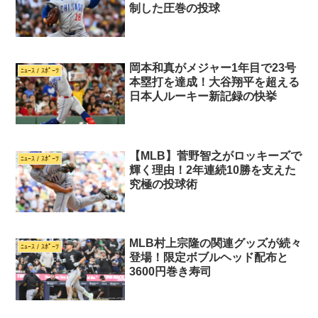
制した圧巻の投球
岡本和真がメジャー1年目で23号
ﾆｭｰｽ / ｽﾎﾟｰﾂ
本塁打を達成！大谷翔平を超える
日本人ルーキー新記録の快挙
【MLB】菅野智之がロッキーズで
ﾆｭｰｽ / ｽﾎﾟｰﾂ
輝く理由！2年連続10勝を支えた
究極の投球術
MLB村上宗隆の関連グッズが続々
ﾆｭｰｽ / ｽﾎﾟｰﾂ
登場！限定ボブルヘッド配布と
3600円巻き寿司