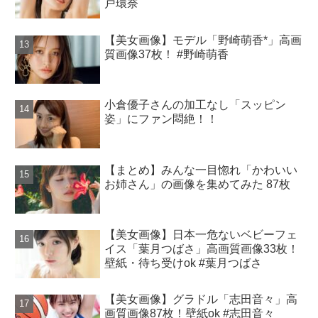
戸環奈
【美女画像】モデル「野崎萌香*」高画
質画像37枚！ #野崎萌香
小倉優子さんの加工なし「スッピン
姿」にファン悶絶！！
【まとめ】みんな一目惚れ「かわいい
お姉さん」の画像を集めてみた 87枚
【美女画像】日本一危ないベビーフェ
イス「葉月つばさ」高画質画像33枚！
壁紙・待ち受けok #葉月つばさ
【美女画像】グラドル「志田音々」高
画質画像87枚！壁紙ok #志田音々