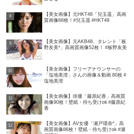
【美女画像】元HKT48「兒玉遥」高画
質画像68枚！#兒玉遥 #HKT48
【美女画像】元AKB48、タレント「板
野友美*」高画質画像52枚！ #板野友美
【美女画像】フリーアナウンサーの
「塩地美澄」さんの画像＆動画 80枚 #
塩地美澄
【美女画像】俳優「藤原紀香」高画質
画像90枚！壁紙・待ち受けok #藤原紀
香
【美女画像】AV女優「瀬戸環奈*」高
画質画像86枚！壁紙・待ち受けok #瀬