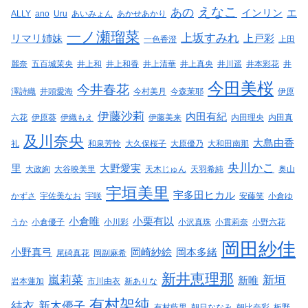
えなこ
あの
インリン
エ
ALLY
ano
Uru
あいみょん
あかせあかり
一ノ瀬瑠菜
上坂すみれ
リマリ姉妹
上戸彩
一色香澄
上田
麗奈
五百城茉央
井上和
井上和香
井上清華
井上真央
井川遥
井本彩花
井
今田美桜
今井春花
澤詩織
井頭愛海
今村美月
今森茉耶
伊原
伊藤沙莉
内田有紀
六花
伊原葵
伊織もえ
伊藤美来
内田理央
内田真
及川奈央
大島由香
礼
和泉芳怜
大久保桜子
大原優乃
大和田南那
央川かこ
里
大野愛実
大政絢
大谷映美里
天木じゅん
天羽希純
奥山
宇垣美里
宇多田ヒカル
かずさ
宇佐美なお
宇咲
安藤笑
小倉ゆ
小倉唯
小栗有以
うか
小倉優子
小川彩
小沢真珠
小貫莉奈
小野六花
岡田紗佳
小野真弓
岡崎紗絵
岡本多緒
尾碕真花
岡副麻希
新井恵理那
嵐莉菜
新垣
新唯
岩本蓮加
市川由衣
新ありな
有村架純
結衣
新木優子
有村藍里
朝日ななみ
朝比奈彩
板野