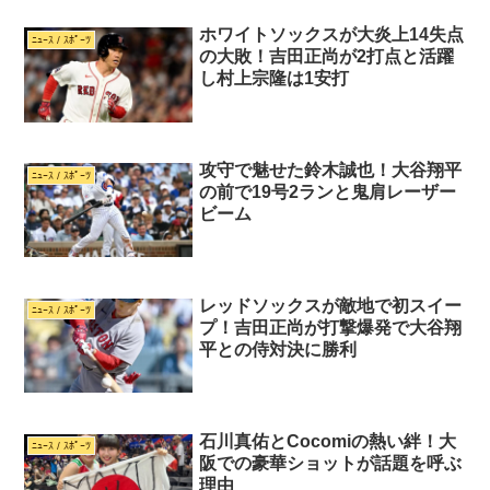
ホワイトソックスが大炎上14失点
ﾆｭｰｽ / ｽﾎﾟｰﾂ
の大敗！吉田正尚が2打点と活躍
し村上宗隆は1安打
攻守で魅せた鈴木誠也！大谷翔平
ﾆｭｰｽ / ｽﾎﾟｰﾂ
の前で19号2ランと鬼肩レーザー
ビーム
レッドソックスが敵地で初スイー
ﾆｭｰｽ / ｽﾎﾟｰﾂ
プ！吉田正尚が打撃爆発で大谷翔
平との侍対決に勝利
石川真佑とCocomiの熱い絆！大
ﾆｭｰｽ / ｽﾎﾟｰﾂ
阪での豪華ショットが話題を呼ぶ
理由