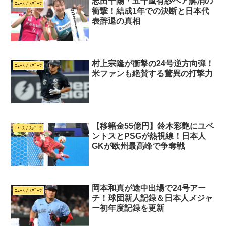
志田千陽・五十嵐有紗ペア解消の
ﾆｭｰｽ / ｽﾎﾟｰﾂ
衝撃！結成1年での決断と日本代
表辞退の真相
村上宗隆が衝撃の24号逆方向弾！
ﾆｭｰｽ / ｽﾎﾟｰﾂ
米ファンも絶賛する驚異の打撃力
【移籍金55億円】鈴木彩艶にユベ
ﾆｭｰｽ / ｽﾎﾟｰﾂ
ントスとPSGが熱視線！日本人
GKが欧州最高峰で争奪戦
岡本和真が途中出場で24号アー
ﾆｭｰｽ / ｽﾎﾟｰﾂ
チ！球団新人記録＆日本人メジャ
ー初年度記録を更新