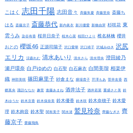
志田千陽
志田音々
こはく
斎藤ち
斉藤朱夏
斉藤里奈
斎藤恭代
東
はる
杉咲花
斎藤京子
新内眞衣
新川優愛
新條由芽
雲うみ
桜井日奈子
椎名林檎
櫻井
染谷有香
桜木心菜
桜田ひより
沢尻
櫻坂46
おとの
正源司陽子
沢口愛華
沢口靖子
沢城みゆき
エリカ
清水あいり
澄田綾乃
涼森れむ
清水さら
清水理央
瀬戸環奈
白戸ゆめの
白間美瑠
相楽伊
白石聖
白石麻衣
篠田麻里子
織
紗倉まな
神部美咲
膳場貴子
芹澤もあ
菅井友香
西
酒井法子
郷真央
諏訪ななか
趣里
進藤あまね
酒井若菜
重盛さと美
鈴
鈴木優香
鈴木奈穂子
鈴木愛
木ゆうか
鈴木京香
鈴木保奈美
鈴木咲
鷲見玲奈
齊
理
鈴木絢音
鈴木聖
関有美子
関水渚
齊藤なぎさ
藤京子
齋藤飛鳥