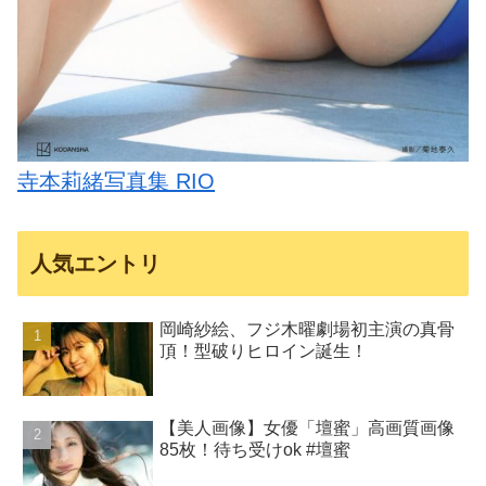
寺本莉緒写真集 RIO
人気エントリ
岡崎紗絵、フジ木曜劇場初主演の真骨
頂！型破りヒロイン誕生！
【美人画像】女優「壇蜜」高画質画像
85枚！待ち受けok #壇蜜