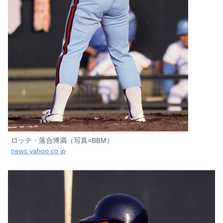
ロッテ・落合博満（写真=BBM）
news.yahoo.co.jp