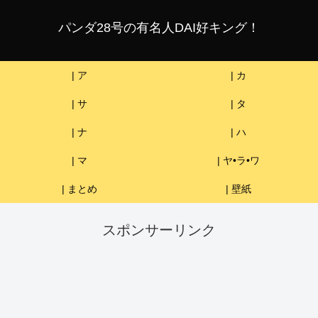
パンダ28号の有名人DAI好キング！
| ア
| カ
| サ
| タ
| ナ
| ハ
| マ
| ヤ•ラ•ワ
| まとめ
| 壁紙
スポンサーリンク