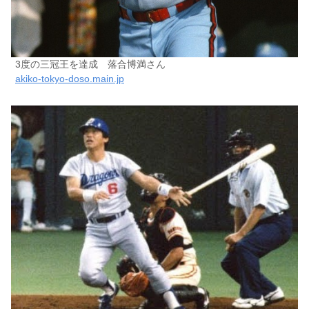
3度の三冠王を達成 落合博満さん
akiko-tokyo-doso.main.jp