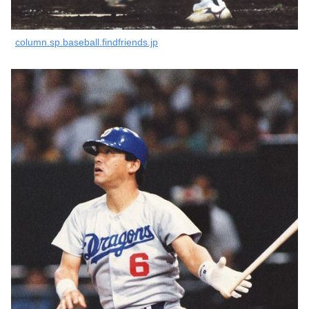
column.sp.baseball.findfriends.jp