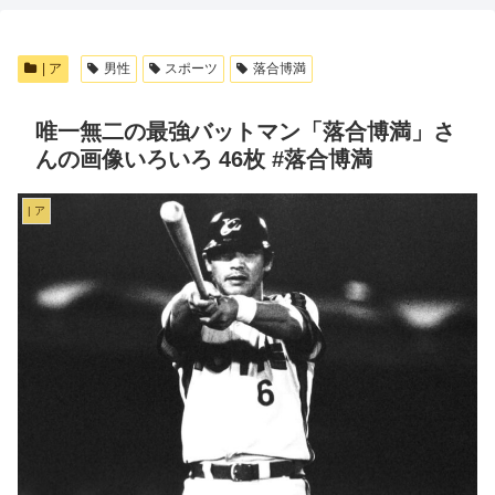
| ア
男性
スポーツ
落合博満
唯一無二の最強バットマン「落合博満」さ
んの画像いろいろ 46枚 #落合博満
| ア