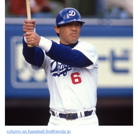
column.sp.baseball.findfriends.jp