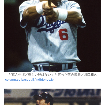
「ど真ん中ほど難しい球はない」と言った落合博満／川口和久
column.sp.baseball.findfriends.jp