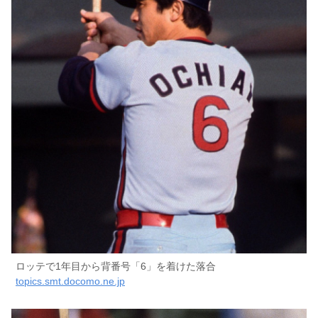
ロッテで1年目から背番号「6」を着けた落合
topics.smt.docomo.ne.jp