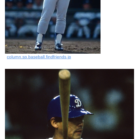
column.sp.baseball.findfriends.jp