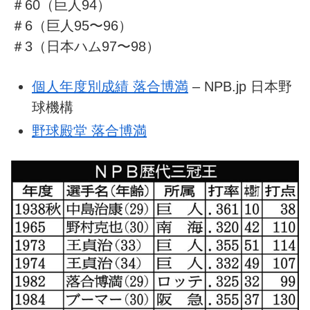
＃60（巨人94）
＃6（巨人95〜96）
＃3（日本ハム97〜98）
個人年度別成績 落合博満
– NPB.jp 日本野
球機構
野球殿堂 落合博満