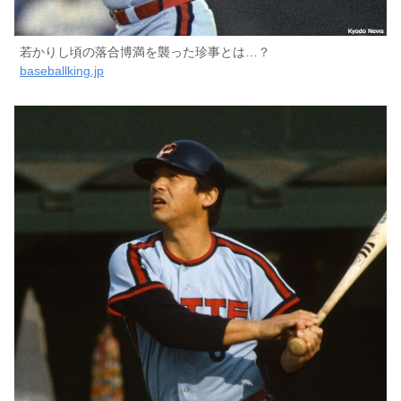
若かりし頃の落合博満を襲った珍事とは…？
baseballking.jp