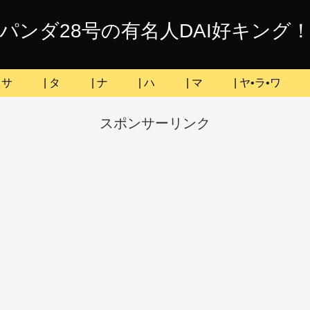
パンダ28号の有名人DAI好キング
| サ
| タ
| ナ
| ハ
| マ
| ヤ•ラ•ワ
スポンサーリンク