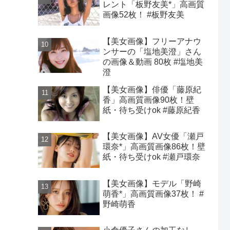
レント「板野友美*」高画質
画像52枚！ #板野友美
【美女画像】フリーアナウ
ンサーの「塩地美澄」さん
の画像＆動画 80枚 #塩地美
澄
【美女画像】俳優「藤原紀
香」高画質画像90枚！壁
紙・待ち受けok #藤原紀香
【美女画像】AV女優「瀬戸
環奈*」高画質画像86枚！壁
紙・待ち受けok #瀬戸環奈
【美女画像】モデル「野崎
萌香*」高画質画像37枚！ #
野崎萌香