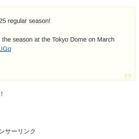
25 regular season!
n the season at the Tokyo Dome on March
LIGq
！
ンサーリンク