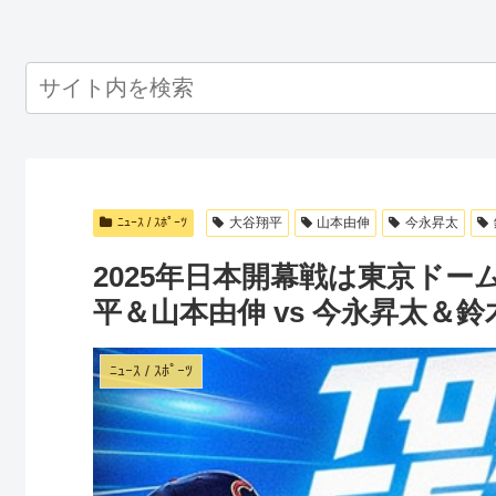
ﾆｭｰｽ / ｽﾎﾟｰﾂ
大谷翔平
山本由伸
今永昇太
2025年日本開幕戦は東京ドー
平＆山本由伸 vs 今永昇太＆鈴
ﾆｭｰｽ / ｽﾎﾟｰﾂ