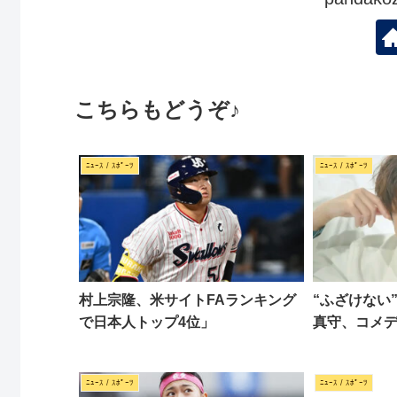
こちらもどうぞ♪
ﾆｭｰｽ / ｽﾎﾟｰﾂ
ﾆｭｰｽ / ｽﾎﾟｰﾂ
村上宗隆、米サイトFAランキング
“ふざけない
で日本人トップ4位」
真守、コメ
ﾆｭｰｽ / ｽﾎﾟｰﾂ
ﾆｭｰｽ / ｽﾎﾟｰﾂ