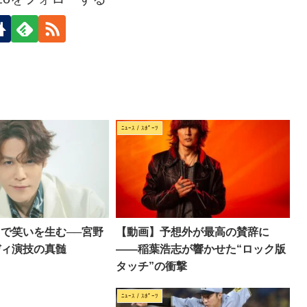
ﾆｭｰｽ / ｽﾎﾟｰﾂ
”で笑いを生む──宮野
【動画】予想外が最高の賛辞に
ディ演技の真髄
――稲葉浩志が響かせた“ロック版
タッチ”の衝撃
ﾆｭｰｽ / ｽﾎﾟｰﾂ