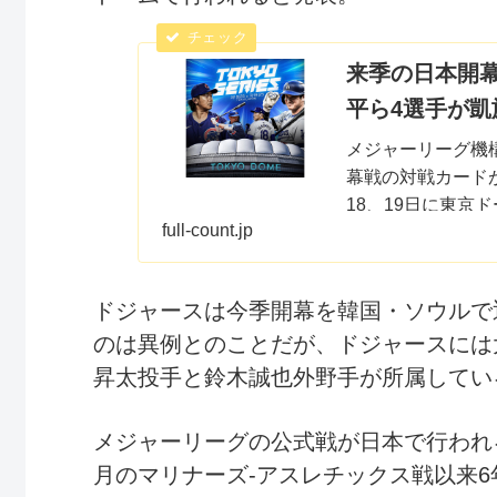
来季の日本開幕
平ら4選手が凱
メジャーリーグ機構
幕戦の対戦カード
18、19日に東京
full-count.jp
ドジャースは今季開幕を韓国・ソウルで
のは異例とのことだが、ドジャースには
昇太投手と鈴木誠也外野手が所属してい
メジャーリーグの公式戦が日本で行われる
月のマリナーズ-アスレチックス戦以来