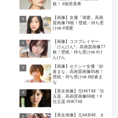
枚！ #南里美希
【画像】女優「壇蜜」高画
質画像78枚！壁紙・待ち受
けok #壇蜜
【画像】コスプレイヤー
「けんけん*」高画質画像77
枚！壁紙・待ち受けok #け
んけん
【画像】セクシー女優「紗
倉まな」高画質画像95枚！
壁紙・待ち受けok #紗倉ま
な
【美女画像】元HKT48「兒
玉遥」高画質画像68枚！#
兒玉遥 #HKT48
【美女画像】元AKB48、タ