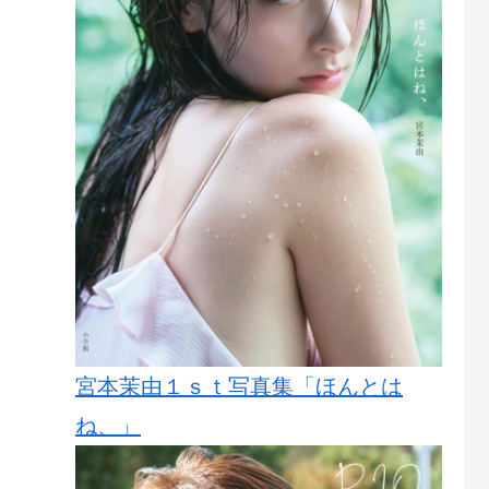
宮本茉由１ｓｔ写真集「ほんとは
ね、」