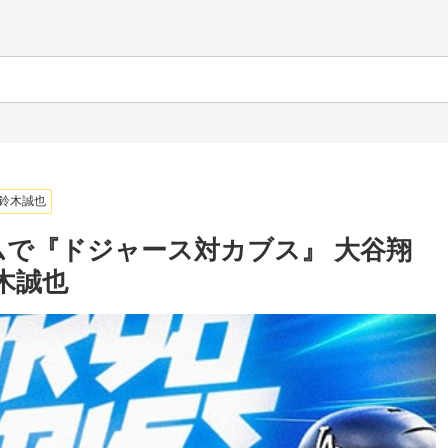
鈴木誠也
ムで『ドジャース対カブス』 大谷翔
木誠也