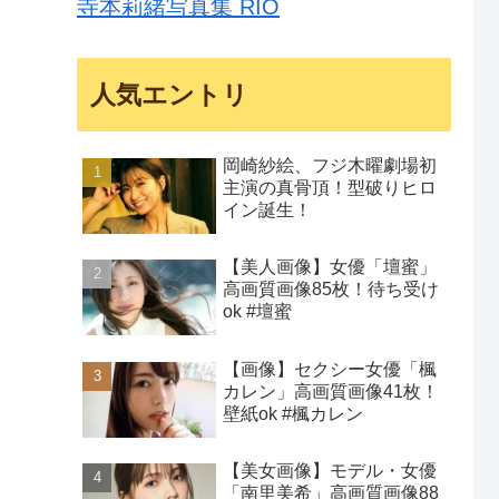
寺本莉緒写真集 RIO
人気エントリ
岡崎紗絵、フジ木曜劇場初
主演の真骨頂！型破りヒロ
イン誕生！
【美人画像】女優「壇蜜」
高画質画像85枚！待ち受け
ok #壇蜜
【画像】セクシー女優「楓
カレン」高画質画像41枚！
壁紙ok #楓カレン
【美女画像】モデル・女優
「南里美希」高画質画像88