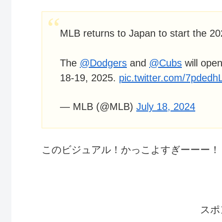
MLB returns to Japan to start the 20
The
@Dodgers
and
@Cubs
will ope
18-19, 2025.
pic.twitter.com/7pdedh
— MLB (@MLB)
July 18, 2024
このビジュアル！かっこよすぎーーー！
スポ