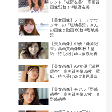
レント「板野友美*」高画質
画像52枚！ #板野友美
【美女画像】フリーアナウ
ンサーの「塩地美澄」さん
の画像＆動画 80枚 #塩地美
澄
【美女画像】俳優「藤原紀
香」高画質画像90枚！壁
紙・待ち受けok #藤原紀香
【美女画像】AV女優「瀬戸
環奈*」高画質画像86枚！壁
紙・待ち受けok #瀬戸環奈
【美女画像】モデル「野崎
萌香*」高画質画像37枚！ #
野崎萌香