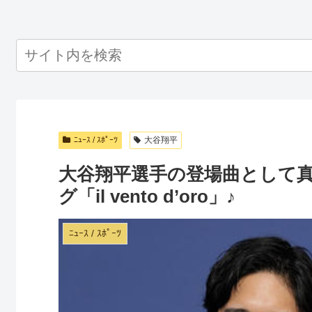
ﾆｭｰｽ / ｽﾎﾟｰﾂ
大谷翔平
大谷翔平選手の登場曲として
グ「il vento d’oro」♪
ﾆｭｰｽ / ｽﾎﾟｰﾂ