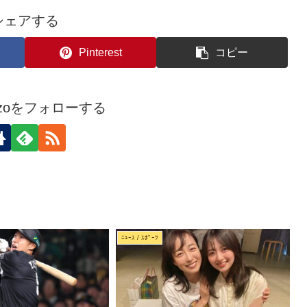
シェアする
Pinterest
コピー
kozoをフォローする
ﾆｭｰｽ / ｽﾎﾟｰﾂ