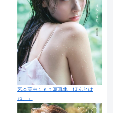
宮本茉由１ｓｔ写真集「ほんとは
ね、」