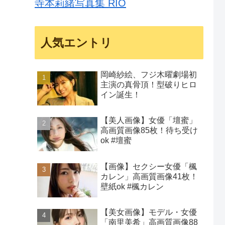
寺本莉緒写真集 RIO
人気エントリ
岡崎紗絵、フジ木曜劇場初
主演の真骨頂！型破りヒロ
イン誕生！
【美人画像】女優「壇蜜」
高画質画像85枚！待ち受け
ok #壇蜜
【画像】セクシー女優「楓
カレン」高画質画像41枚！
壁紙ok #楓カレン
【美女画像】モデル・女優
「南里美希」高画質画像88