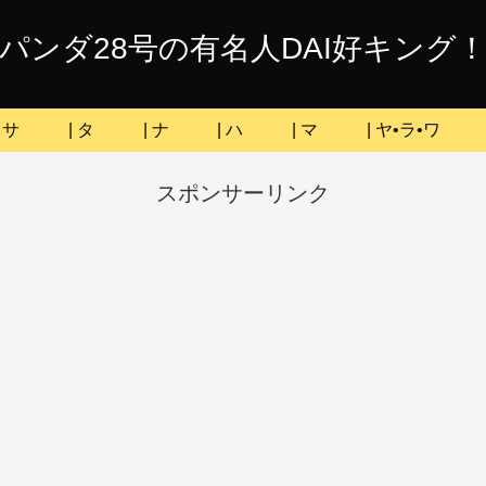
パンダ28号の有名人DAI好キング
| サ
| タ
| ナ
| ハ
| マ
| ヤ•ラ•ワ
スポンサーリンク