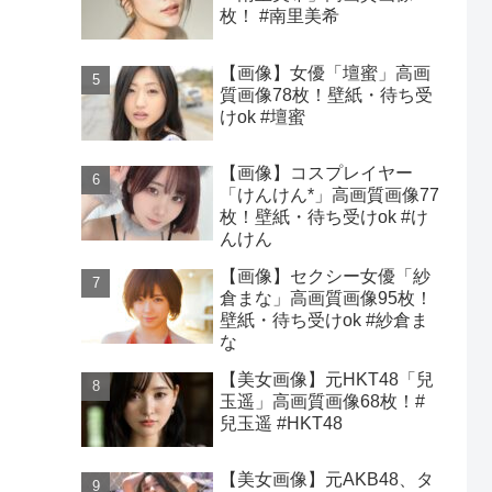
枚！ #南里美希
【画像】女優「壇蜜」高画
質画像78枚！壁紙・待ち受
けok #壇蜜
【画像】コスプレイヤー
「けんけん*」高画質画像77
枚！壁紙・待ち受けok #け
んけん
【画像】セクシー女優「紗
倉まな」高画質画像95枚！
壁紙・待ち受けok #紗倉ま
な
【美女画像】元HKT48「兒
玉遥」高画質画像68枚！#
兒玉遥 #HKT48
【美女画像】元AKB48、タ