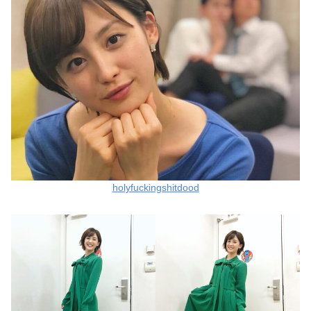
holyfuckingshitdood