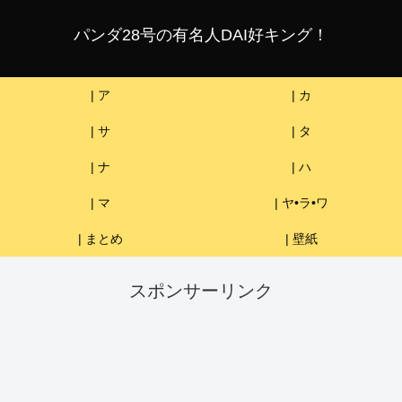
パンダ28号の有名人DAI好キング！
| ア
| カ
| サ
| タ
| ナ
| ハ
| マ
| ヤ•ラ•ワ
| まとめ
| 壁紙
スポンサーリンク