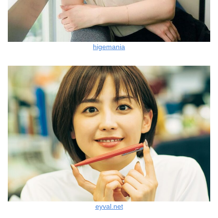
higemania
eyval.net