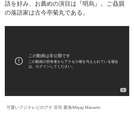
語を好み、お薦めの演目は『明烏』。ご贔屓
の落語家は古今亭菊丸である。
可愛いフジテレビのアナ 宮司 愛海/Miyaji Manami