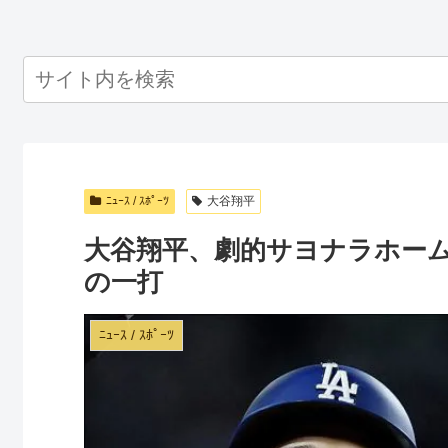
ﾆｭｰｽ / ｽﾎﾟｰﾂ
大谷翔平
大谷翔平、劇的サヨナラホー
の一打
ﾆｭｰｽ / ｽﾎﾟｰﾂ