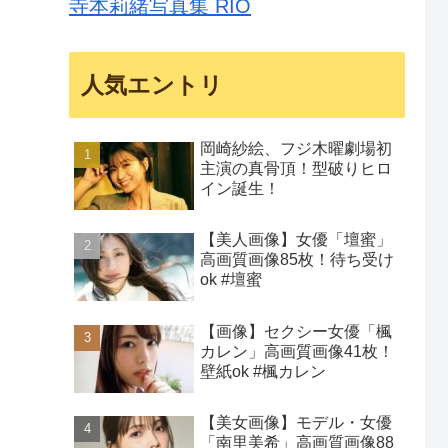
寺本莉緒写真集 RIO
人気エントリ
岡崎紗絵、フジ木曜劇場初
主演の真骨頂！型破りヒロ
イン誕生！
【美人画像】女優「壇蜜」
高画質画像85枚！待ち受け
ok #壇蜜
【画像】セクシー女優「楓
カレン」高画質画像41枚！
壁紙ok #楓カレン
【美女画像】モデル・女優
「南里美希」高画質画像88