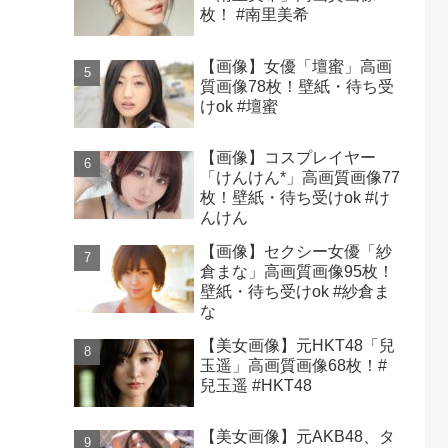
枚！ #南里美希
【画像】女優「壇蜜」高画
質画像78枚！壁紙・待ち受
けok #壇蜜
【画像】コスプレイヤー
「けんけん*」高画質画像77
枚！壁紙・待ち受けok #け
んけん
【画像】セクシー女優「紗
倉まな」高画質画像95枚！
壁紙・待ち受けok #紗倉ま
な
【美女画像】元HKT48「兒
玉遥」高画質画像68枚！#
兒玉遥 #HKT48
【美女画像】元AKB48、タ