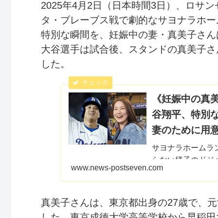
2025年4月2日（日本時間3日）、ロ
タ・ブレーブス戦で劇的なサヨナラホー
特別な瞬間を、妊娠中の妻・真美子さん
大谷選手は試合後、スタンドの真美子さ
した。
《妊娠中の真
谷翔平、特別
妻のために用
サヨナラホームラ
らない様子のドジ
www.news-postseven.com
げ、笑顔で手を振
真美子さんは、東京都出身の27歳で、
した。東京成徳大学高等学校から早稲田