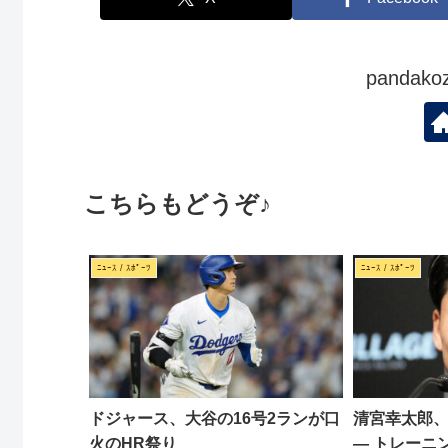
panda
こちらもどうぞ♪
ﾆｭｰｽ / ｽﾎﾟｰﾂ
ﾆｭｰｽ / ｽﾎﾟｰﾂ
ドジャース、大谷の16号2ランが口
清宮幸太郎、
火のHR祭り
— トレーニ