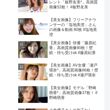
レント「板野友美*」高画質
画像52枚！ #板野友美
【美女画像】フリーアナウ
ンサーの「塩地美澄」さん
の画像＆動画 80枚 #塩地美
澄
【美女画像】俳優「藤原紀
香」高画質画像90枚！壁
紙・待ち受けok #藤原紀香
【美女画像】AV女優「瀬戸
環奈*」高画質画像86枚！壁
紙・待ち受けok #瀬戸環奈
【美女画像】モデル「野崎
萌香*」高画質画像37枚！ #
野崎萌香