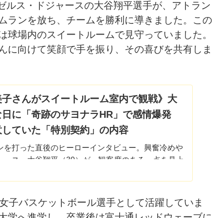
サンゼルス・ドジャースの大谷翔平選手が、アトラン
ムランを放ち、チームを勝利に導きました。この
は球場内のスイートルームで見守っていました。
んに向けて笑顔で手を振り、その喜びを共有しま
美子さんがスイートルーム室内で観戦》大
な日に「奇跡のサヨナラHR」で感情爆発
意していた「特別契約」の内容
ンを打った直後のヒーローインタビュー。興奮冷めや
ャース・大谷翔平（30）が、観客席のある一点を見上
る。視線の…
元女子バスケットボール選手として活躍していま
大学へ進学し、卒業後は富士通レッドウェーブに