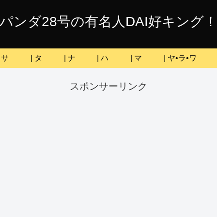
パンダ28号の有名人DAI好キング
| サ
| タ
| ナ
| ハ
| マ
| ヤ•ラ•ワ
スポンサーリンク