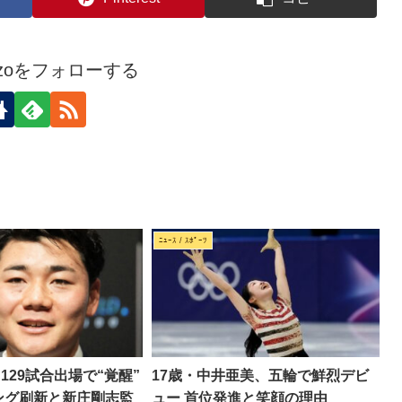
kozoをフォローする
ﾆｭｰｽ / ｽﾎﾟｰﾂ
129試合出場で“覚醒”
17歳・中井亜美、五輪で鮮烈デビ
ング刷新と新庄剛志監
ュー 首位発進と笑顔の理由