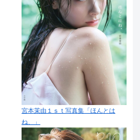
宮本茉由１ｓｔ写真集「ほんとは
ね、」