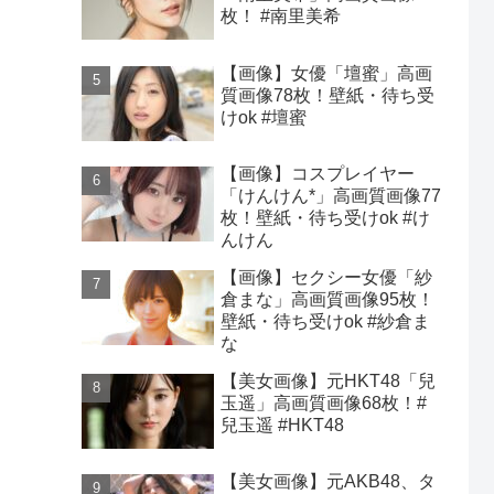
枚！ #南里美希
【画像】女優「壇蜜」高画
質画像78枚！壁紙・待ち受
けok #壇蜜
【画像】コスプレイヤー
「けんけん*」高画質画像77
枚！壁紙・待ち受けok #け
んけん
【画像】セクシー女優「紗
倉まな」高画質画像95枚！
壁紙・待ち受けok #紗倉ま
な
【美女画像】元HKT48「兒
玉遥」高画質画像68枚！#
兒玉遥 #HKT48
【美女画像】元AKB48、タ