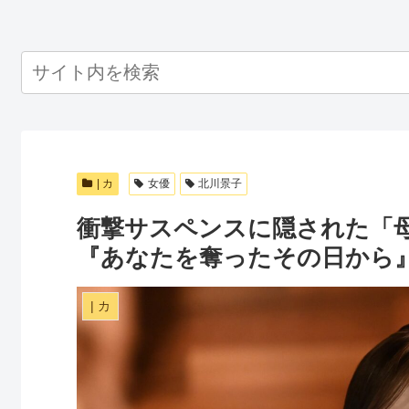
| カ
女優
北川景子
衝撃サスペンスに隠された「
『あなたを奪ったその日から
| カ