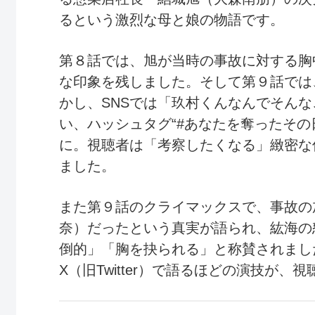
るという激烈な母と娘の物語です。
第８話では、旭が当時の事故に対する胸
な印象を残しました。そして第９話では
かし、SNSでは「玖村くんなんでそん
い、ハッシュタグ“#あなたを奪ったその
に。視聴者は「考察したくなる」緻密な
ました。
また第９話のクライマックスで、事故の
奈）だったという真実が語られ、紘海の
倒的」「胸を抉られる」と称賛されまし
X（旧Twitter）で語るほどの演技が