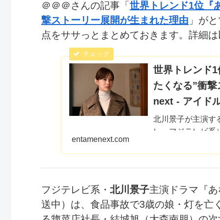
＠＠＠さんの記事「
世界トレンド1位『
撃ストーリー展開が生まれた理由
」がと
点をササっとまとめておきます。詳細は以下
世界トレンド1
たくなる”衝撃ス
next - ア
北川景子が主演す
レ・フジテレビ系
entamenext.com
位、世界トレンド1位
トでもランキング
フジテレビ系・
北川景子
主演ドラマ『あ
送中）は、食品事故で3歳の娘・灯を亡
る惣菜店社長・結城旭（大森南朋）の次