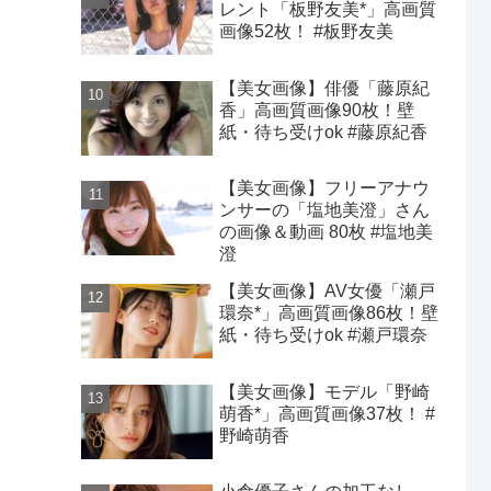
レント「板野友美*」高画質
画像52枚！ #板野友美
【美女画像】俳優「藤原紀
香」高画質画像90枚！壁
紙・待ち受けok #藤原紀香
【美女画像】フリーアナウ
ンサーの「塩地美澄」さん
の画像＆動画 80枚 #塩地美
澄
【美女画像】AV女優「瀬戸
環奈*」高画質画像86枚！壁
紙・待ち受けok #瀬戸環奈
【美女画像】モデル「野崎
萌香*」高画質画像37枚！ #
野崎萌香