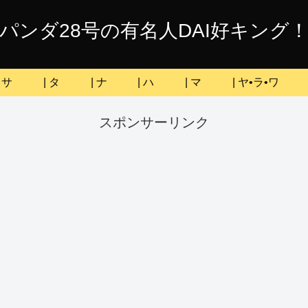
パンダ28号の有名人DAI好キング
| サ
| タ
| ナ
| ハ
| マ
| ヤ•ラ•ワ
スポンサーリンク