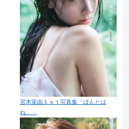
宮本茉由１ｓｔ写真集「ほんとは
ね、」