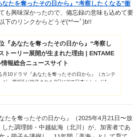
あなたを奪ったその日から』“考察したくなる”衝
ても興味深かったので、備忘録の意味も込めて要
のリンクからどうぞ(*^ーﾟ)b!!
位『あなたを奪ったその日から』“考察し
トーリー展開が生まれた理由 | ENTAME
イドル情報総合ニュースサイト
る月10ドラマ『あなたを奪ったその日から』（カンテ
）が、第8話が放送された9日にXで日本トレンド1
の快挙を達成した。NetflixやTVerなどの配信サイ
上位の常連になり、
なたを奪ったその日から』（2025年4月21日〜放
くした調理師・中越紘海（北川）が、加害者であ
女・萌子を誘拐し、11年間「美海」として育て