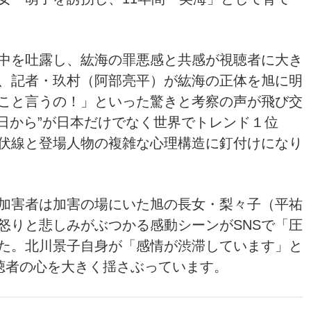
中を吐露し、紘海の罪悪感と共感が視聴者に大き
、記者・玖村（阿部亮平）が紘海の正体を旭に明
なこと言うの！」といった驚きと考察の声が飛び交
日から”が日本だけでなく世界でトレンド１位
伏線と登場人物の複雑な心理構造に釘付けになり
加害者は加害の場にいた旭の長女・梨々子（平祐
怒りと悲しみがぶつかる感動シーンがSNSで「圧
た。北川景子自身が「感情が渋滞しています」と
、視聴者の心を大きく揺さぶっています。