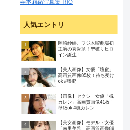
寺本莉緒写真集 RIO
人気エントリ
岡崎紗絵、フジ木曜劇場初
主演の真骨頂！型破りヒロ
イン誕生！
【美人画像】女優「壇蜜」
高画質画像85枚！待ち受け
ok #壇蜜
【画像】セクシー女優「楓
カレン」高画質画像41枚！
壁紙ok #楓カレン
【美女画像】モデル・女優
「南里美希」高画質画像88