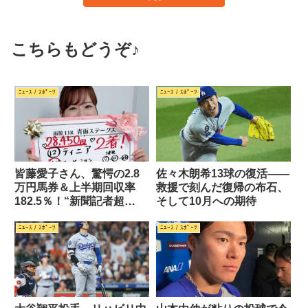
こちらもどうぞ♪
ﾆｭｰｽ / ｽﾎﾟｰﾂ
ﾆｭｰｽ / ｽﾎﾟｰﾂ
皆藤愛子さん、驚愕の2.8
佐々木朗希13球の復活――
万円馬券＆上半期回収率
救援で刻んだ復帰の布石、
182.5％！“新聞記者超
そして10月への期待
え”の競馬才女
ﾆｭｰｽ / ｽﾎﾟｰﾂ
ﾆｭｰｽ / ｽﾎﾟｰﾂ