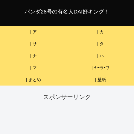
パンダ28号の有名人DAI好キング！
| ア
| カ
| サ
| タ
| ナ
| ハ
| マ
| ヤ•ラ•ワ
| まとめ
| 壁紙
スポンサーリンク