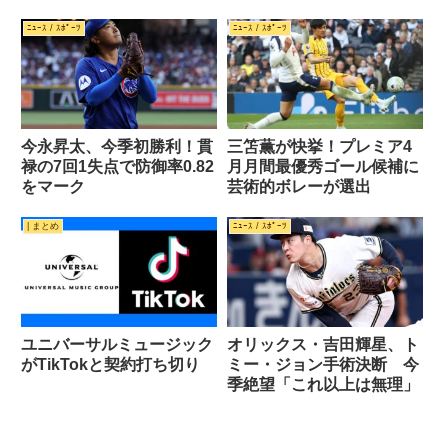
題歌を担当
ﾆｭｰｽ / ｽﾎﾟｰﾂ
ﾆｭｰｽ / ｽﾎﾟｰﾂ
今永昇太、今季初勝利！貫
三笘薫が快挙！プレミア4
禄の7回1失点で防御率0.82
月月間最優秀ゴール候補に
をマーク
芸術的ボレーが選出
| まとめ
ﾆｭｰｽ / ｽﾎﾟｰﾂ
ユニバーサルミュージック
オリックス・吉田輝星、ト
がTikTokと契約打ち切り
ミー・ジョン手術決断 今
季絶望「これ以上は無理」