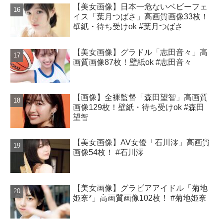
【美女画像】日本一危ないベビーフェ
イス「葉月つばさ」高画質画像33枚！
壁紙・待ち受けok #葉月つばさ
【美女画像】グラドル「志田音々」高
画質画像87枚！壁紙ok #志田音々
【画像】全裸監督「森田望智」高画質
画像129枚！壁紙・待ち受けok #森田
望智
【美女画像】AV女優「石川澪」高画質
画像54枚！ #石川澪
【美女画像】グラビアアイドル「菊地
姫奈*」高画質画像102枚！ #菊地姫奈