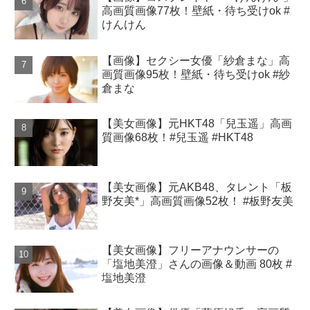
高画質画像77枚！壁紙・待ち受けok #
けんけん
【画像】セクシー女優「紗倉まな」高
画質画像95枚！壁紙・待ち受けok #紗
倉まな
【美女画像】元HKT48「兒玉遥」高画
質画像68枚！#兒玉遥 #HKT48
【美女画像】元AKB48、タレント「板
野友美*」高画質画像52枚！ #板野友美
【美女画像】フリーアナウンサーの
「塩地美澄」さんの画像＆動画 80枚 #
塩地美澄