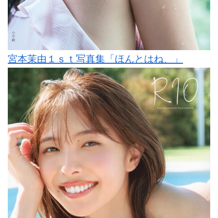
宮本茉由１ｓｔ写真集「ほんとはね、」