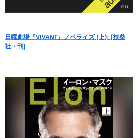
日曜劇場『VIVANT』ノベライズ (上): [扶桑
社・刊]