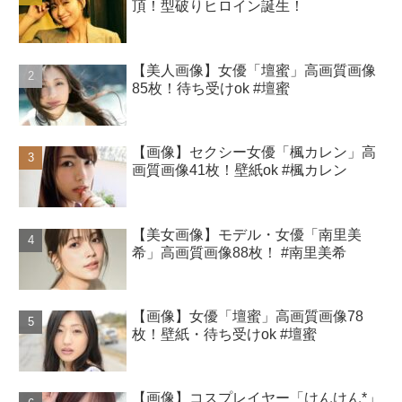
頂！型破りヒロイン誕生！
【美人画像】女優「壇蜜」高画質画像
85枚！待ち受けok #壇蜜
【画像】セクシー女優「楓カレン」高
画質画像41枚！壁紙ok #楓カレン
【美女画像】モデル・女優「南里美
希」高画質画像88枚！ #南里美希
【画像】女優「壇蜜」高画質画像78
枚！壁紙・待ち受けok #壇蜜
【画像】コスプレイヤー「けんけん*」