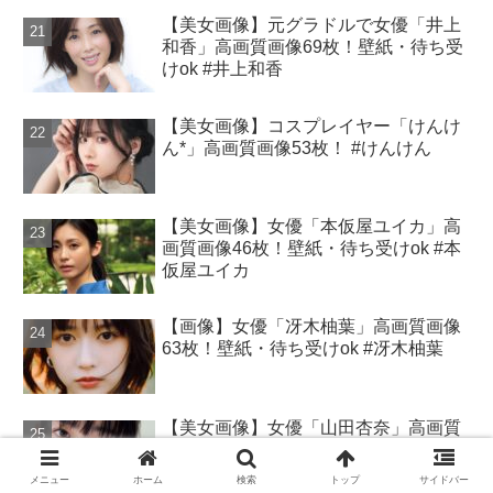
【美女画像】元グラドルで女優「井上
和香」高画質画像69枚！壁紙・待ち受
けok #井上和香
【美女画像】コスプレイヤー「けんけ
ん*」高画質画像53枚！ #けんけん
【美女画像】女優「本仮屋ユイカ」高
画質画像46枚！壁紙・待ち受けok #本
仮屋ユイカ
【画像】女優「冴木柚葉」高画質画像
63枚！壁紙・待ち受けok #冴木柚葉
【美女画像】女優「山田杏奈」高画質
画像77枚 #山田杏奈
メニュー
ホーム
検索
トップ
サイドバー