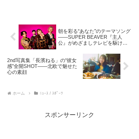
朝を彩る“あなた”のテーマソング
——SUPER BEAVER『主人
公』がめざましテレビを駆ける
理由
2nd写真集「長濱ねる」の“彼女
感”全開SHOT――北欧で魅せた
心の素顔
ホーム
ﾆｭｰｽ / ｽﾎﾟｰﾂ
スポンサーリンク