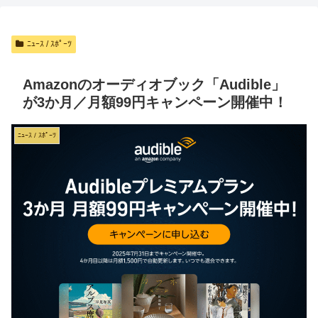
ﾆｭｰｽ / ｽﾎﾟｰﾂ
Amazonのオーディオブック「Audible」
が3か月／月額99円キャンペーン開催中！
ﾆｭｰｽ / ｽﾎﾟｰﾂ