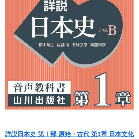
詳説日本史 第Ⅰ部 原始・古代 第1章 日本文化