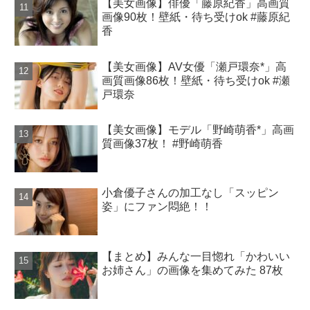
【美女画像】俳優「藤原紀香」高画質
画像90枚！壁紙・待ち受けok #藤原紀
香
【美女画像】AV女優「瀬戸環奈*」高
画質画像86枚！壁紙・待ち受けok #瀬
戸環奈
【美女画像】モデル「野崎萌香*」高画
質画像37枚！ #野崎萌香
小倉優子さんの加工なし「スッピン
姿」にファン悶絶！！
【まとめ】みんな一目惚れ「かわいい
お姉さん」の画像を集めてみた 87枚