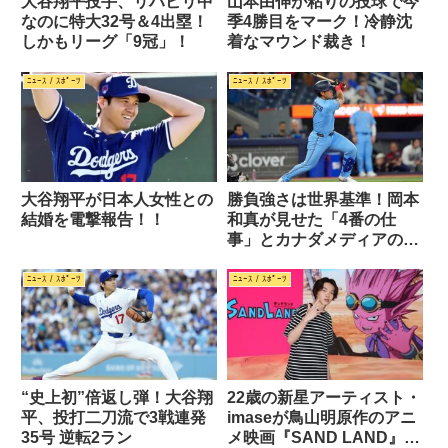
大谷翔平投手、リハビリ中
山本由伸が粘りの投球で今
なのに特大32号＆4出塁！
季4勝目をマーク！冷静沈
しかもリーグ「9冠」！
着なマウンド裁き！
ﾆｭｰｽ / ｽﾎﾟｰﾂ
ﾆｭｰｽ / ｽﾎﾟｰﾂ
大谷翔平が日本人女性との
勝負強さは世界基準！岡本
結婚を電撃報告！！
和真が見せた「4番の仕
事」とカナダメディアの称
賛
ﾆｭｰｽ / ｽﾎﾟｰﾂ
ﾆｭｰｽ / ｽﾎﾟｰﾂ
“史上初”倍返し弾！大谷翔
22歳の新星アーティスト・
平、投打二刀流で3戦連発
imaseが鳥山明原作のアニ
35号 逆転2ラン
メ映画『SAND LAND』主