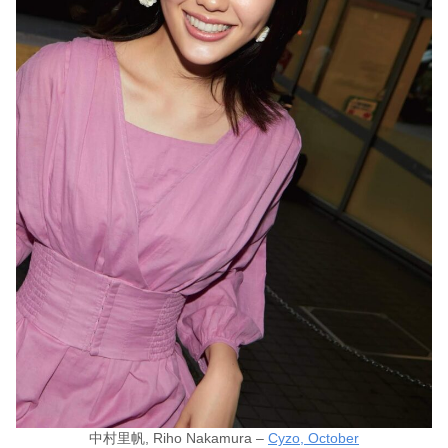
中村里帆, Riho Nakamura –
Cyzo, October