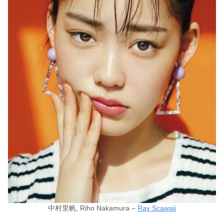
中村里帆, Riho Nakamura –
Ray Scawaii