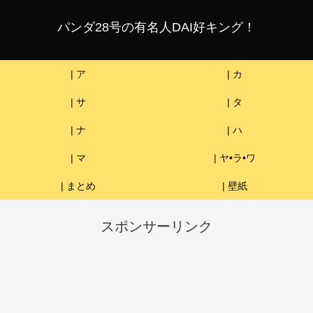
パンダ28号の有名人DAI好キング！
| ア
| カ
| サ
| タ
| ナ
| ハ
| マ
| ヤ•ラ•ワ
| まとめ
| 壁紙
スポンサーリンク