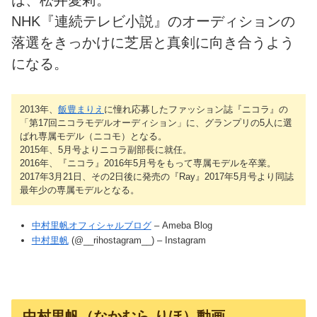
は、松井愛莉。
NHK『連続テレビ小説』のオーディションの
落選をきっかけに芝居と真剣に向き合うよう
になる。
2013年、
飯豊まりえ
に憧れ応募したファッション誌『ニコラ』の
「第17回ニコラモデルオーディション」に、グランプリの5人に選
ばれ専属モデル（ニコモ）となる。
2015年、5月号よりニコラ副部長に就任。
2016年、『ニコラ』2016年5月号をもって専属モデルを卒業。
2017年3月21日、その2日後に発売の『Ray』2017年5月号より同誌
最年少の専属モデルとなる。
中村里帆オフィシャルブログ
– Ameba Blog
中村里帆
(@__rihostagram__) – Instagram
中村里帆（なかむら りほ）動画