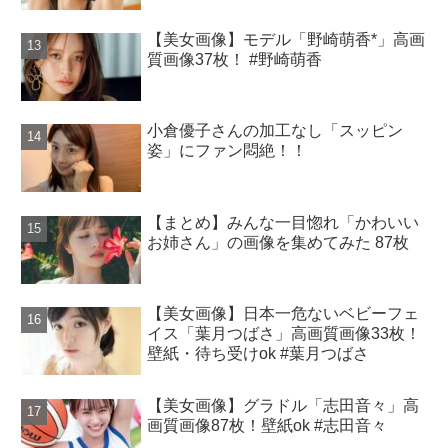
【美女画像】モデル「野崎萌香*」高画
質画像37枚！ #野崎萌香
小倉優子さんの加工なし「スッピン
姿」にファン悶絶！！
【まとめ】みんな一目惚れ「かわいい
お姉さん」の画像を集めてみた 87枚
【美女画像】日本一危ないベビーフェ
イス「葉月つばさ」高画質画像33枚！
壁紙・待ち受けok #葉月つばさ
【美女画像】グラドル「志田音々」高
画質画像87枚！壁紙ok #志田音々