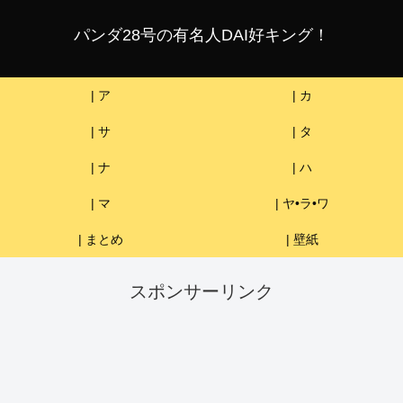
パンダ28号の有名人DAI好キング！
| ア
| カ
| サ
| タ
| ナ
| ハ
| マ
| ヤ•ラ•ワ
| まとめ
| 壁紙
スポンサーリンク