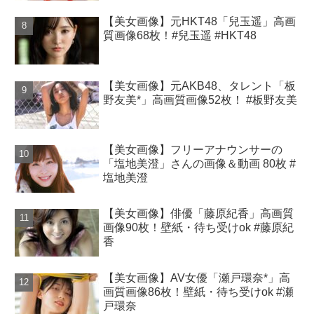
【美女画像】元HKT48「兒玉遥」高画
質画像68枚！#兒玉遥 #HKT48
【美女画像】元AKB48、タレント「板
野友美*」高画質画像52枚！ #板野友美
【美女画像】フリーアナウンサーの
「塩地美澄」さんの画像＆動画 80枚 #
塩地美澄
【美女画像】俳優「藤原紀香」高画質
画像90枚！壁紙・待ち受けok #藤原紀
香
【美女画像】AV女優「瀬戸環奈*」高
画質画像86枚！壁紙・待ち受けok #瀬
戸環奈