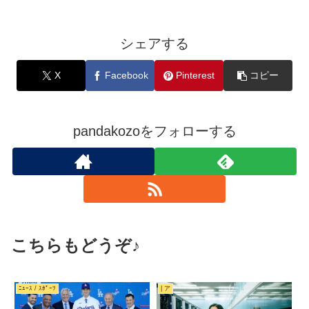
シェアする
X
Facebook
Pinterest
コピー
pandakozoをフォローする
こちらもどうぞ♪
ﾆｭｰｽ / ｽﾎﾟｰﾂ
| ア