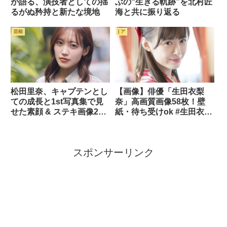
が語る、演技者としての揺
ぶの“生きる軌跡”を北村匠
るがぬ矜持と新たな境地
海と共に振り返る
芸能
| ア
松田里奈、キャプテンとし
【画像】俳優「生田衣梨
ての成長と1st写真集で見
奈」高画質画像58枚！壁
せた素顔 & ステキ画像23
紙・待ち受けok #生田衣梨
枚
奈 #モーニング娘。
スポンサーリンク