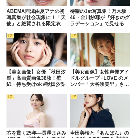
ABEMA西澤由夏アナの初
待望の1st写真集！乃木坂
写真集が社会現象に！「天
46・金川紗耶が『好きのグ
使」と絶賛される限定衣装
ラデーション』で見せる24
の魅力
歳の等身大
| ア
| ア
【美女画像】女優「秋田汐
【美女画像】女性声優アイ
梨」高画質画像38枚！壁
ドルグループ =LOVE のメ
紙・待ち受けok #秋田汐梨
ンバー「大谷映美里」さん
の画像あれこれ 75枚 #大谷
映美里
| ア
| ア
芯を貫く25年―長澤まさみ
今田美桜と『あんぱん』の