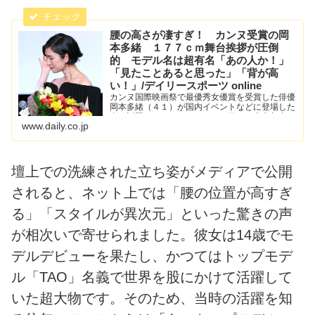
腰の高さが凄すぎ！ カンヌ受賞の岡
本多緒 １７７ｃｍ舞台挨拶が圧倒
的 モデル名は超有名「あの人か！」
「見たことあると思った」「背が高
い！」/デイリースポーツ online
カンヌ国際映画祭で最優秀女優賞を受賞した俳優
岡本多緒（４１）が国内イベントなどに登場した
姿が話題になっている。 ２７日には東京都内で
www.daily.co.jp
映画「急に具合が悪くなる」（６月１９日公開）
のジャパンプレミアに登壇した。美しい黒トップ
スにパンツスタイルで...
壇上での洗練された立ち姿がメディアで公開
されると、ネット上では「腰の位置が高すぎ
る」「スタイルが異次元」といった驚きの声
が相次いで寄せられました。彼女は14歳でモ
デルデビューを果たし、かつてはトップモデ
ル「TAO」名義で世界を股にかけて活躍して
いた超大物です。そのため、当時の活躍を知