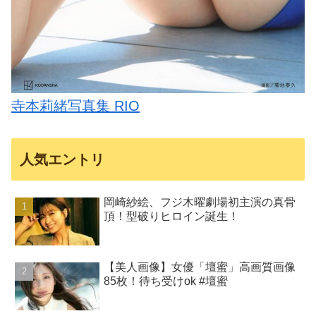
寺本莉緒写真集 RIO
人気エントリ
岡崎紗絵、フジ木曜劇場初主演の真骨
頂！型破りヒロイン誕生！
【美人画像】女優「壇蜜」高画質画像
85枚！待ち受けok #壇蜜