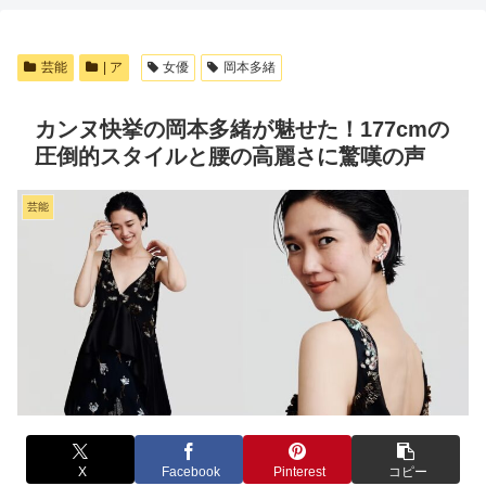
芸能
| ア
女優
岡本多緒
カンヌ快挙の岡本多緒が魅せた！177cmの
圧倒的スタイルと腰の高麗さに驚嘆の声
芸能
X
Facebook
Pinterest
コピー