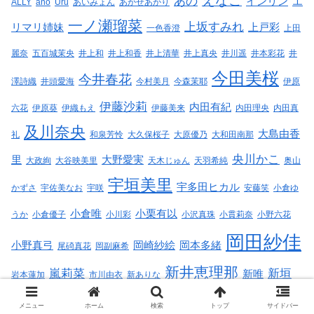
えなこ
あの
インリン
エ
ALLY
ano
Uru
あいみょん
あかせあかり
一ノ瀬瑠菜
上坂すみれ
リマリ姉妹
上戸彩
一色香澄
上田
麗奈
五百城茉央
井上和
井上和香
井上清華
井上真央
井川遥
井本彩花
井
今田美桜
今井春花
澤詩織
井頭愛海
今村美月
今森茉耶
伊原
伊藤沙莉
内田有紀
六花
伊原葵
伊織もえ
伊藤美来
内田理央
内田真
及川奈央
大島由香
礼
和泉芳怜
大久保桜子
大原優乃
大和田南那
央川かこ
里
大野愛実
大政絢
大谷映美里
天木じゅん
天羽希純
奥山
宇垣美里
宇多田ヒカル
かずさ
宇佐美なお
宇咲
安藤笑
小倉ゆ
小倉唯
小栗有以
うか
小倉優子
小川彩
小沢真珠
小貫莉奈
小野六花
岡田紗佳
小野真弓
岡崎紗絵
岡本多緒
尾碕真花
岡副麻希
新井恵理那
嵐莉菜
新垣
新唯
岩本蓮加
市川由衣
新ありな
有村架純
結衣
新木優子
有村藍里
朝日ななみ
朝比奈彩
板野
メニュー
ホーム
検索
トップ
サイドバー