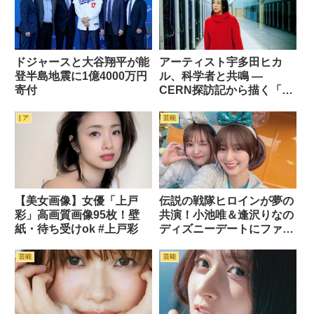
ドジャースと大谷翔平が能
アーティスト宇多田ヒカ
登半島地震に1億4000万円
ル、科学者と共鳴 —
寄付
CERN探訪記から描く「創
造の原点」
| ア
芸能
【美女画像】女優「上戸
伝説の戦隊ヒロインが夢の
彩」高画質画像95枚！壁
共演！小池唯＆逢沢りなの
紙・待ち受けok #上戸彩
ディズニーデートにファン
歓喜
芸能
芸能