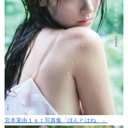
宮本茉由１ｓｔ写真集「ほんとはね、」