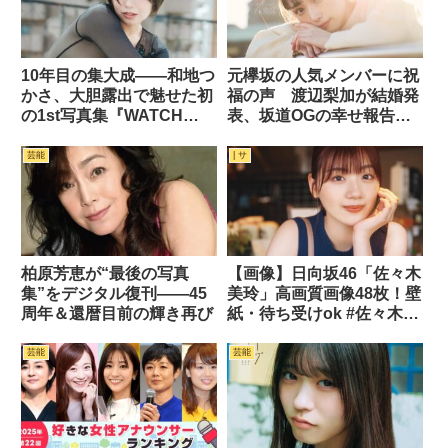
10年目の集大成――和地つ
元欅坂の人気メンバーに祝
かさ、大胆露出で魅せた初
福の声 渡辺梨加が結婚発
の1st写真集『WATCH
表、坂道OGの幸せ報告が
ME』
続々
芸能
| サ
柏原芳恵が“最後の写真
【画像】日向坂46「佐々木
集”をデジタル復刊――45
美玲」高画質画像48枚！壁
周年＆還暦目前の輝き再び
紙・待ち受けok #佐々木美
玲 #日向坂46
芸能
芸能