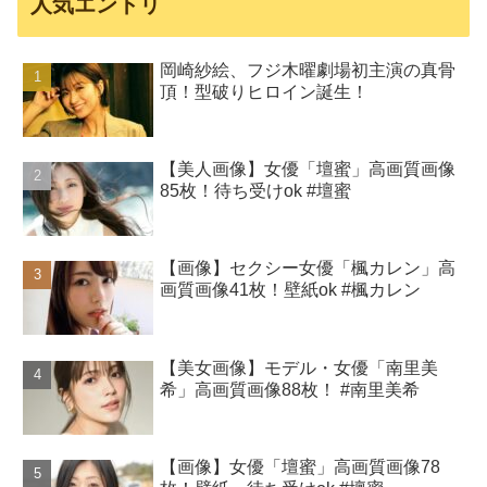
人気エントリ
岡崎紗絵、フジ木曜劇場初主演の真骨
頂！型破りヒロイン誕生！
【美人画像】女優「壇蜜」高画質画像
85枚！待ち受けok #壇蜜
【画像】セクシー女優「楓カレン」高
画質画像41枚！壁紙ok #楓カレン
【美女画像】モデル・女優「南里美
希」高画質画像88枚！ #南里美希
【画像】女優「壇蜜」高画質画像78