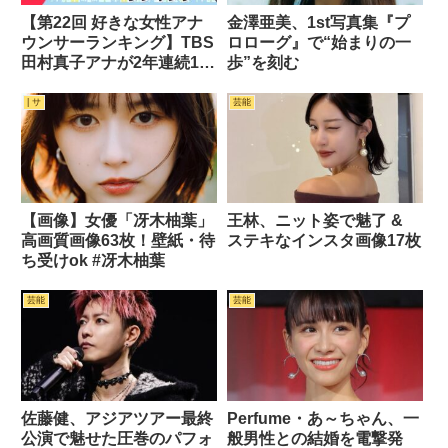
【第22回 好きな女性アナ
金澤亜美、1st写真集『プ
ウンサーランキング】TBS
ロローグ』で“始まりの一
田村真子アナが2年連続1位
歩”を刻む
へ ― 新しい顔ぶれ
| サ
芸能
【画像】女優「冴木柚葉」
王林、ニット姿で魅了 &
高画質画像63枚！壁紙・待
ステキなインスタ画像17枚
ち受けok #冴木柚葉
芸能
芸能
佐藤健、アジアツアー最終
Perfume・あ～ちゃん、一
公演で魅せた圧巻のパフォ
般男性との結婚を電撃発