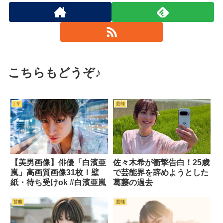
こちらもどうぞ♪
| サ
芸能
【美男画像】俳優「白濱亜
佐々木希が衝撃告白！25歳
嵐」高画質画像31枚！壁
で芸能界を辞めようとした
紙・待ち受けok #白濱亜嵐
葛藤の過去
芸能
芸能