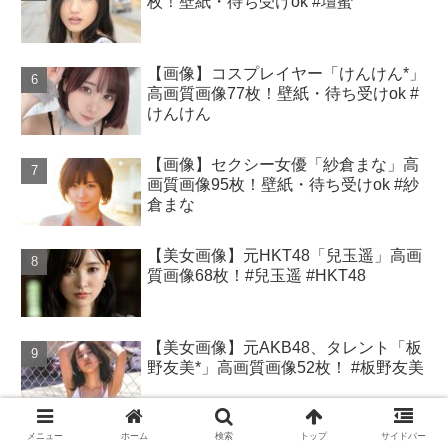
枚！壁紙・待ち受けok #壇蜜
【画像】コスプレイヤー「けんけん*」
高画質画像77枚！壁紙・待ち受けok #
けんけん
【画像】セクシー女優「紗倉まな」高
画質画像95枚！壁紙・待ち受けok #紗
倉まな
【美女画像】元HKT48「兒玉遥」高画
質画像68枚！#兒玉遥 #HKT48
【美女画像】元AKB48、タレント「板
野友美*」高画質画像52枚！ #板野友美
【美女画像】フリーアナウンサーの
メニュー
ホーム
検索
トップ
サイドバー