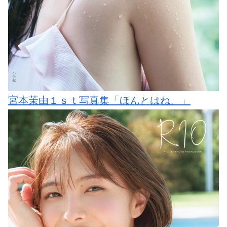
宮本茉由１ｓｔ写真集「ほんとはね、」