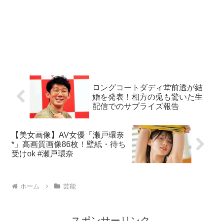
ロングコートダディ堂前透が結
婚を発表！相方の兎も驚いた生
配信でのサプライズ報告
【美女画像】AV女優「瀬戸環奈
*」高画質画像86枚！壁紙・待ち
受けok #瀬戸環奈
ホーム
芸能
スポンサーリンク