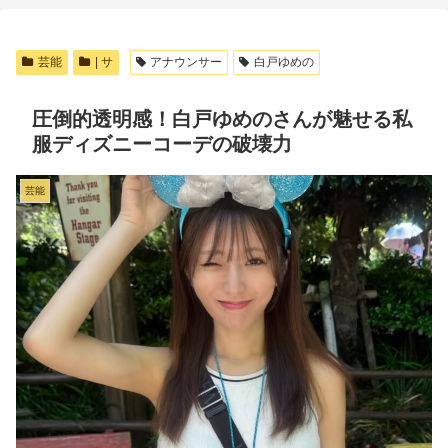
芸能
| サ
アナウンサー
白戸ゆめの
圧倒的透明感！白戸ゆめのさんが魅せる私
服ディズニーコーデの破壊力
芸能