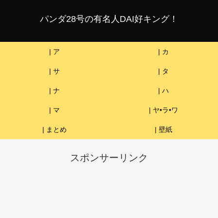
パンダ28号の有名人DAI好キング！
| ア
| カ
| サ
| タ
| ナ
| ハ
| マ
| ヤ•ラ•ワ
| まとめ
| 壁紙
スポンサーリンク