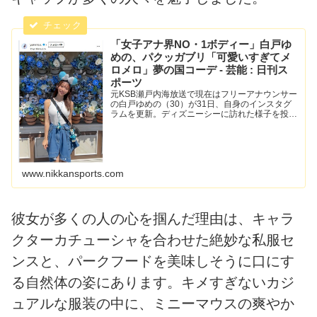
「女子アナ界NO・1ボディー」白戸ゆ
めの、パクッガブリ「可愛いすぎてメ
ロメロ」夢の国コーデ - 芸能 : 日刊ス
ポーツ
元KSB瀬戸内海放送で現在はフリーアナウンサー
の白戸ゆめの（30）が31日、自身のインスタグ
ラムを更新。ディズニーシーに訪れた様子を投稿
した。「ディズニーシー… - 日刊スポーツ新聞社
のニュースサイト、ニッカンスポーツ・コム
（nikkans...
www.nikkansports.com
彼女が多くの人の心を掴んだ理由は、キャラ
クターカチューシャを合わせた絶妙な私服セ
ンスと、パークフードを美味しそうに口にす
る自然体の姿にあります。キメすぎないカジ
ュアルな服装の中に、ミニーマウスの爽やか